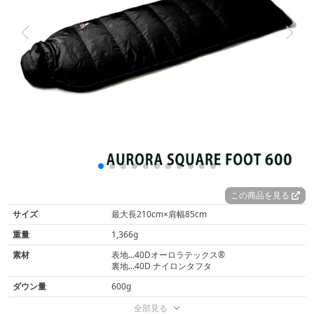
この商品を見る
サイズ
最大長210cm×肩幅85cm
重量
1,366g
素材
表地...40Dオーロラテックス®
裏地...40D ナイロンタフタ
ダウン量
600g
全部見る