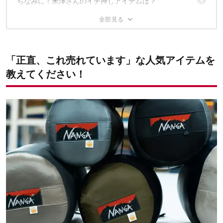
ちなみに！米澤さんのイチ押しアイテムは？
第5位：ウォームコーチジャケット
第4位：ダウンデュベットシングルデラックス（トラぺゾイド）
ナンガと一緒に寒い季節を乗り切ろう！
マウンテンロッジダウンジャケット
第3位：オーロラテックス スクエアフット 600
第2位：ライトフォースダウンジャケット
✔こちらの記事もおすすめ
第1位：オーロラテックス ダウンジャケット
「正直、これ売れています」な人気アイテムを
教えてください！