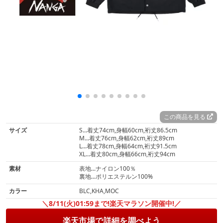
この商品を見る
サイズ
S...着丈74cm,身幅60cm,裄丈86.5cm
M...着丈76cm,身幅62cm,裄丈89cm
L...着丈78cm,身幅64cm,裄丈91.5cm
XL...着丈80cm,身幅66cm,裄丈94cm
素材
表地...ナイロン100％
裏地...ポリエステルン100%
カラー
BLC,KHA,MOC
＼8/11(火)01:59まで!楽天マラソン開催中!／
楽天市場で詳細を調べよう