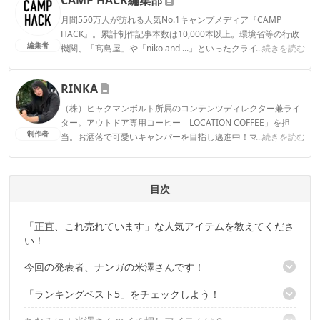
月間550万人が訪れる人気No.1キャンプメディア『CAMP
HACK』。累計制作記事本数は10,000本以上。環境省等の行政
編集者
機関、「髙島屋」や「niko and ...」といったクライアントとの
...続きを読む
連携実績多数。また、TBSテレビ『ラヴィット！』等、各メデ
ィアで登壇機会多数の編集部員も所属。
RINKA
CAMP HACK編集部のプロフィール
（株）ヒャクマンボルト所属のコンテンツディレクター兼ライ
ター。アウトドア専用コーヒー「LOCATION COFFEE」を担
制作者
当。お洒落で可愛いキャンパーを目指し邁進中！マイブームは
...続きを読む
最近買ったククサを育てること。
RINKAのプロフィール
目次
「正直、これ売れています」な人気アイテムを教えてくださ
い！
今回の発表者、ナンガの米澤さんです！
「ランキングベスト5」をチェックしよう！
発表......の前に、ナンガってどんなブランド？