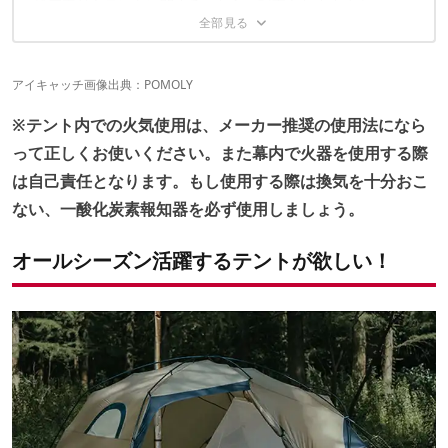
煙突穴付きテントに関するこちらの記事もおすすめ！
3｜WAQ「Alpha TC SOLO DX」33,800円
4｜POMOLY「Dune Solo」33,899円
5 ｜OneTigris「APEX TRAIL」33,900円
6｜FUTURE FOX「FOX-BASE EVO」35,800円
アイキャッチ画像出典：
POMOLY
7｜OneTigris「SOLO HOMESTEAD TC」42,000〜46,000円
8｜Naturehike「The hills SOLO」45,990円
※テント内での火気使用は、メーカー推奨の使用法になら
9｜Mt.SUMI「ロイス ST」62,700円
って正しくお使いください。また幕内で火器を使用する際
は自己責任となります。もし使用する際は換気を十分おこ
ない、一酸化炭素報知器を必ず使用しましょう。
オールシーズン活躍するテントが欲しい！