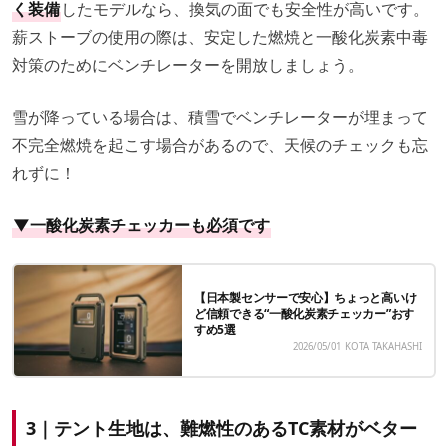
く装備
したモデルなら、換気の面でも安全性が高いです。
薪ストーブの使用の際は、安定した燃焼と一酸化炭素中毒
対策のためにベンチレーターを開放しましょう。
雪が降っている場合は、積雪でベンチレーターが埋まって
不完全燃焼を起こす場合があるので、天候のチェックも忘
れずに！
▼一酸化炭素チェッカーも必須です
【日本製センサーで安心】ちょっと高いけ
ど信頼できる“一酸化炭素チェッカー”おす
すめ5選
2026/05/01
KOTA TAKAHASHI
3｜テント生地は、難燃性のあるTC素材がベター