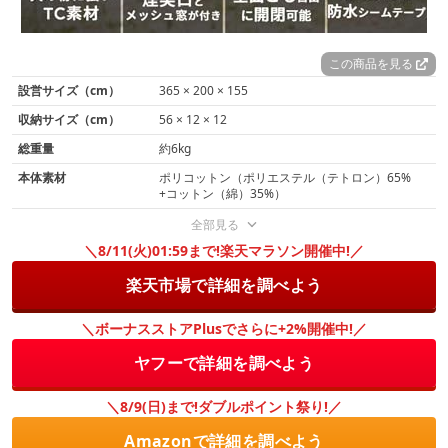
この商品を見る
設営サイズ（cm）
365 × 200 × 155
収納サイズ（cm）
56 × 12 × 12
総重量
約6kg
本体素材
ポリコットン（ポリエステル（テトロン）65%
+コットン（綿）35%）
全部見る
＼8/11(火)01:59まで!楽天マラソン開催中!／
楽天市場で詳細を調べよう
＼ボーナスストアPlusでさらに+2%開催中!／
ヤフーで詳細を調べよう
＼8/9(日)まで!ダブルポイント祭り!／
Amazonで詳細を調べよう