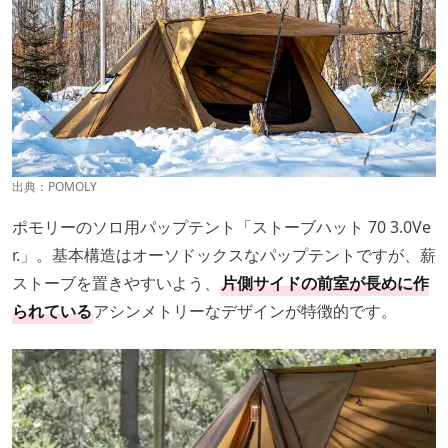
出典：
POMOLY
ポモリーのソロ用パップテント「ストーブハット 70 3.0Ve
r.」。基本構造はオーソドックスなパップテントですが、薪
ストーブを置きやすいよう、
片側サイドの前室が長めに作
られている
アシンメトリーなデザインが特徴的です。