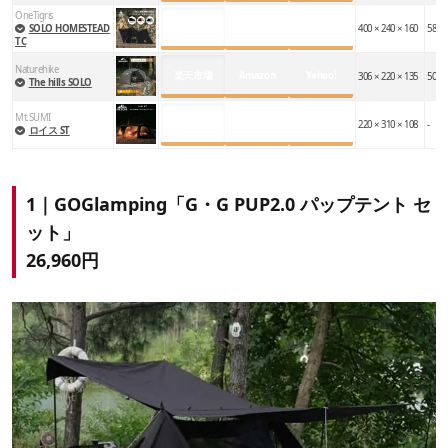
OneTigris
楽天市場
Amazon
Yahoo!
SOLO HOMESTEAD
400 × 240 × 160
58 × 
TC
Naturehike
楽天市場
Amazon
Yahoo!
306 × 220 × 135
50 × 
The hills SOLO
Mt.SUMI
楽天市場
Amazon
Yahoo!
220 × 310 × 108
-
ロイス ST
1｜GOGlamping「G・G PUP2.0 パップテント セ
ット」
26,960円