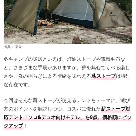
出典：
楽天
冬キャンプの暖房といえば、灯油ストーブや電気毛布な
ど、さまざまな手段がありますが、薪を無心でくべる楽し
さや、炎の揺らぎによる情緒を味わえる
薪ストーブ
は特別
な存在です。
今回はそんな薪ストーブが使えるテントをテーマに、選び
方のポイントを解説しつつ、コスパに優れた
薪ストーブ対
応テント「ソロ&デュオ向けモデル」を9点、価格順にピッ
クアップ
！