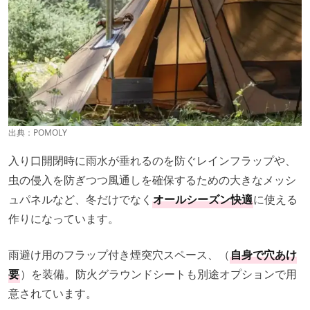
出典：
POMOLY
入り口開閉時に雨水が垂れるのを防ぐレインフラップや、
虫の侵入を防ぎつつ風通しを確保するための大きなメッシ
ュパネルなど、冬だけでなく
オールシーズン快適
に使える
作りになっています。
雨避け用のフラップ付き煙突穴スペース、（
自身で穴あけ
要
）を装備。防火グラウンドシートも別途オプションで用
意されています。