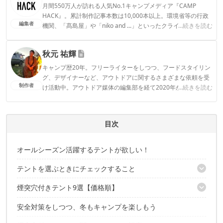
月間550万人が訪れる人気No.1キャンプメディア『CAMP
HACK』。累計制作記事本数は10,000本以上。環境省等の行政
編集者
機関、「髙島屋」や「niko and ...」といったクライアントとの
...続きを読む
連携実績多数。また、TBSテレビ『ラヴィット！』等、各メデ
ィアで登壇機会多数の編集部員も所属。
秋元 祐輝
CAMP HACK編集部のプロフィール
キャンプ歴20年。フリーライターをしつつ、フードスタイリン
グ、デザイナーなど、アウトドアに関するさまざまな依頼を受
制作者
け活動中。アウトドア媒体の編集部を経て2020年からフリーラ
...続きを読む
ンスに。 ■Instagram：akimotti_bbq
秋元 祐輝のプロフィール
目次
オールシーズン活躍するテントが欲しい！
テントを選ぶときにチェックすること
煙突穴付きテント9選【価格順】
1｜煙突穴付きか
2｜テントの上下にベンチレーターがあるか？
安全対策をしつつ、冬もキャンプを楽しもう
1｜GOGlamping「G・G PUP2.0 パップテント セット」26,960円
3｜テント生地は、難燃性のあるTC素材がベター
2｜POMOLY「STOVEHUT 70 3.0Ver. 」28,499円