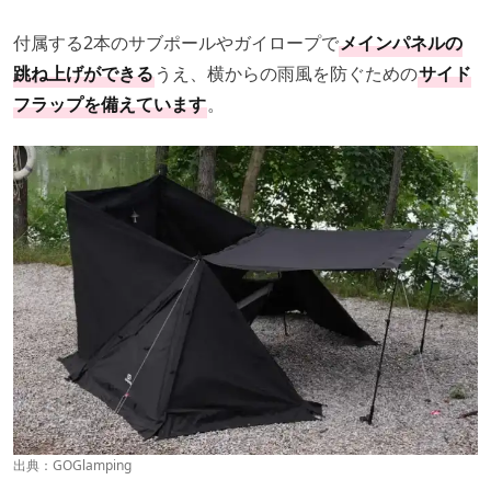
付属する2本のサブポールやガイロープで
メインパネルの
跳ね上げができる
うえ、横からの雨風を防ぐための
サイド
フラップを備えています
。
出典：
GOGlamping