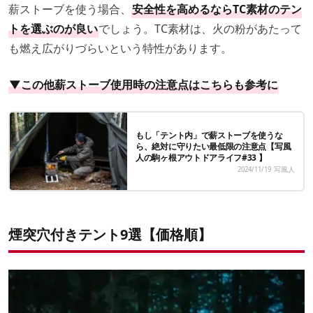
薪ストーブを使う場合、
安全性を高めるならTC素材のテン
トを選ぶのが良い
でしょう。TC素材は、火の粉があたって
も燃え広がりづらいという特性があります。
▼この他薪ストーブ使用時の注意点はこちらも参考に
もし「テント内」で薪ストーブを使うな
ら、絶対に守りたい最低限の注意点【写風
人の駒ヶ根アウトドアライフ#33 】
2024/11/19
写風人
煙突穴付きテント9選【価格順】