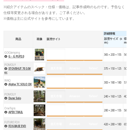
※紹介アイテムのスペック・仕様・価格は、記事作成時のものです。予告なく
仕様等変更される場合があります。ご了承ください。
※価格は主に公式サイトを参考にしています。
詳細情報
設営サイズ（c
収納
商品
画像
販売サイト
m）
m）
GOGlamping
楽天市場
Amazon
Yahoo!
365 × 200 × 155
56 × 
G・G PUP2.0
POMOLY
楽天市場
Amazon
Yahoo!
STOVEHUT 70 3.0V
375 × 150 × 125
50 × 
er.
WAQ
楽天市場
Amazon
Yahoo!
300 × 180 × 180
57 × 
Alpha TC SOLO DX
POMOLY
楽天市場
Amazon
Yahoo!
240 × 160 × 125
40 × 
Dune Solo
OneTigris
楽天市場
Amazon
Yahoo!
280 × 280 × 155
58 × 
APEX TRAIL
FUTURE FOX
楽天市場
Amazon
Yahoo!
420 × 280 × 180
65 × 
FOX-BASE EVO