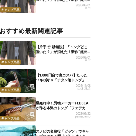
けトング”、男心くすぐるギミッ
2026/08/01
キバ
クが最高だった
キャンプ用品
おすすめ最新関連記事
【片手で1秒着脱】「トングどこ
置いた？」が消えた！新作“首掛
けトング”、男心くすぐるギミッ
2026/08/01
キバ
クが最高だった
キャンプ用品
【1,000円台で良コスパ】たった
11gの笑’ｓ「チタン箸トング」
が、キャンプ飯のストレスを解消
2024/11/08
山畑 理絵
してくれました
キャンプ用品
爆売れ中！刃物メーカーFEDECA
が作る本気のトング「フェデカ ク
レバートング」【私的神アイテ
2023/06/22
pamapamp
ム】
キャンプ用品
スノピの名脇役「ピッツ」でキャ