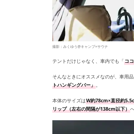
撮影：みくゆう@キャンプ×サウナ
テントだけじゃなく、車内でも「
ココ
そんなときにオススメなのが、車用品
トハンギングバー」
。
本体のサイズは
W約78cm×直径約5.5
リップ（左右の間隔が138cm以下）