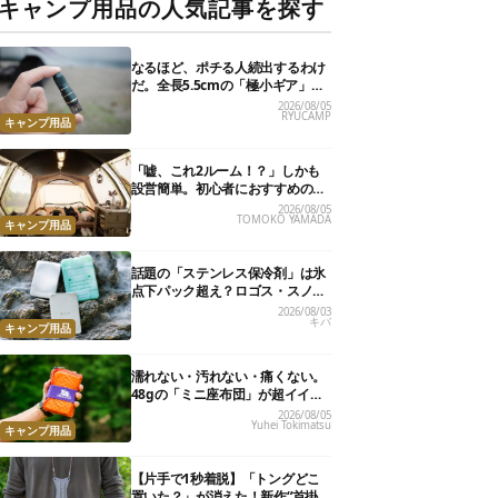
キャンプ用品の人気記事を探す
なるほど、ポチる人続出するわけ
だ。全長5.5cmの「極小ギア」を
使って分かったほんとの魅力
2026/08/05
RYUCAMP
キャンプ用品
「嘘、これ2ルーム！？」しかも
設営簡単。初心者におすすめの最
新“おしゃれ広々テント”7選
2026/08/05
TOMOKO YAMADA
キャンプ用品
話題の「ステンレス保冷剤」は氷
点下パック超え？ロゴス・スノー
ピーク・爆売れノーブランド品を
2026/08/03
キバ
比べてみた
キャンプ用品
濡れない・汚れない・痛くない。
48gの「ミニ座布団」が超イイ具
合
2026/08/05
Yuhei Tokimatsu
キャンプ用品
【片手で1秒着脱】「トングどこ
置いた？」が消えた！新作“首掛