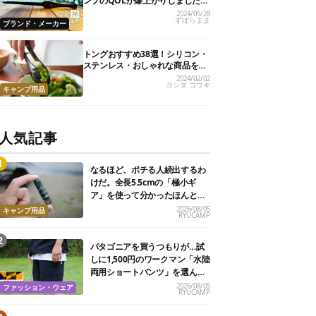
ンプのQOLが爆上がりしました
【私的神アイテム】
2024/05/28
ずぼらまま
ブランド・メーカー
トングおすすめ38選！シリコン・
ステンレス・おしゃれな商品を紹
介
2024/02/02
ヨシダ コウキ
キャンプ用品
人気記事
なるほど、ポチる人続出するわ
けだ。全長5.5cmの「極小ギ
ア」を使って分かったほんとの
魅力
2026/08/05
キャンプ用品
RYUCAMP
パタゴニアを買うつもりが…試
しに1,500円のワークマン「水陸
両用ショートパンツ」を選んだ
ら大正解だった
2026/08/05
ファッション・ウェア
RYUCAMP