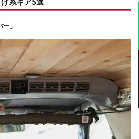
下げ系ギア5選
バー」