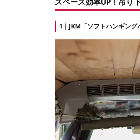
スペース効率UP！吊り
1｜JKM「ソフトハンギング