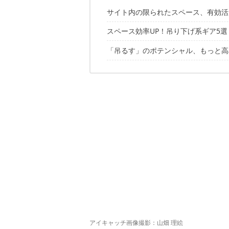
サイト内の限られたスペース、有効活
スペース効率UP！吊り下げ系ギア5選
「吊るす」のポテンシャル、もっと高
1｜JKM「ソフトハンギングバー」
2｜アソマタス「ハングバーガー」
✔️こちらの記事もおすすめ
3｜刃物屋・福善「鍔（つば）」
4｜八幡化成「ボタンスリング」
5｜AQLOLO「どこでもカラビナ」
アイキャッチ画像撮影：山畑 理絵