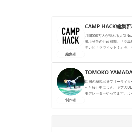
CAMP HACK編集部
月間550万人が訪れる人気No
環境省等の行政機関、「髙島屋」
テレビ『ラヴィット！』等、
編集者
CAMP HACK編集部のプ
TOMOKO YAMAD
四国の秘境出身フリーライタ
へと移行中につき、ギアのUL
モデレーターやってます。よってらっ
制作者
TOMOKO YAMADAのプ