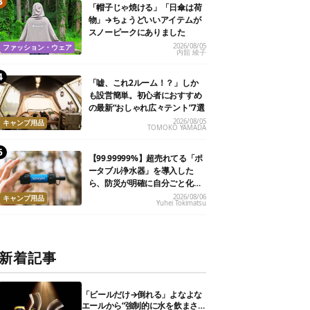
「帽子じゃ焼ける」「日傘は荷
物」→ちょうどいいアイテムが
スノーピークにありました
2026/08/05
ファッション・ウェア
内舘 綾子
「嘘、これ2ルーム！？」しか
も設営簡単。初心者におすすめ
の最新“おしゃれ広々テント”7選
2026/08/05
キャンプ用品
TOMOKO YAMADA
【99.99999%】超売れてる「ポ
ータブル浄水器」を導入した
ら、防災が明確に自分ごと化し
た
2026/08/06
キャンプ用品
Yuhei Tokimatsu
新着記事
「ビールだけ→倒れる」よなよな
エールから“強制的に水を飲まさ