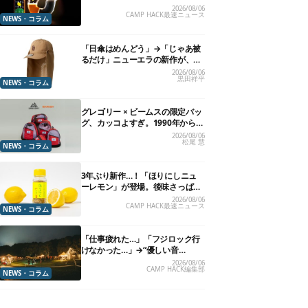
れる”グラスが発売
2026/08/06
CAMP HACK最速ニュース
NEWS・コラム
「日傘はめんどう」→「じゃあ被
るだけ」ニューエラの新作が、真
夏に照準合わせてます
2026/08/06
黒田祥平
NEWS・コラム
グレゴリー × ビームスの限定バッ
グ、カッコよすぎ。1990年から“3
年のみ使用”されていた、紫タグ
2026/08/06
松尾 慧
が復活
NEWS・コラム
3年ぶり新作…！「ほりにしニュ
ーレモン」が登場。後味さっぱり
の万能スパイス！【8月21日発
2026/08/06
CAMP HACK最速ニュース
売】
NEWS・コラム
「仕事疲れた…」「フジロック行
けなかった…」→“優しい音
楽”と“大きな自然”で治癒。まだ間
2026/08/06
CAMP HACK編集部
に合います。
NEWS・コラム