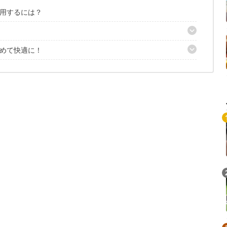
用するには？
めて快適に！
Loaded
:
/
Unmute
5.26%