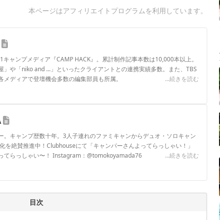
本ページはアフィリエイトプログラムを利用しています。
.1キャンプメディア『CAMP HACK』。累計制作記事本数は10,000本以上。
や「niko and ...」といったクライアントとの連携実績多数。また、TBS
各メディアで登壇機会多数の編集部員も所属。
...続きを読む
ロフィール
A
ー。キャンプ歴数十年。3人子連れのファミキャンからデュオ・ソロキャン
化を絶賛推進中！Clubhouseにて「キャンパーさんよってらっしゃい！」
しゃい〜！ Instagram：@tomokoyamada76
...続きを読む
ロフィール
目次