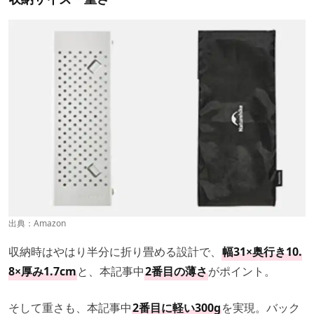
出典：
Amazon
収納時はやはり半分に折り畳める設計で、
幅31×奥行き10.
8×厚み1.7cm
と、本記事中
2番目の薄さ
がポイント。
そして重さも、本記事中
2番目に軽い300g
を実現。バック