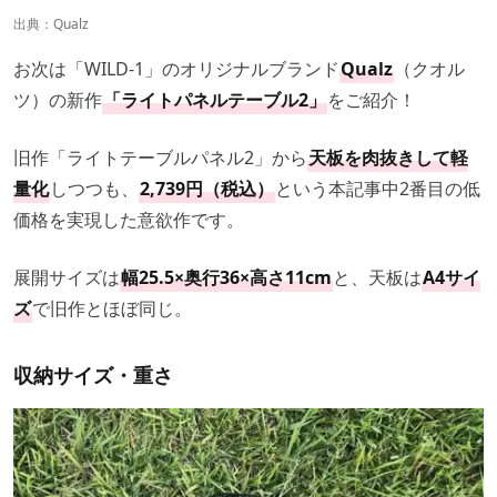
出典：
Qualz
お次は「WILD-1」のオリジナルブランド
Qualz
（クオル
ツ）の新作
「ライトパネルテーブル2」
をご紹介！
旧作「ライトテーブルパネル2」から
天板を肉抜きして軽
量化
しつつも、
2,739円（税込）
という本記事中2番目の低
価格を実現した意欲作です。
展開サイズは
幅25.5×奥行36×高さ11cm
と、天板は
A4サイ
ズ
で旧作とほぼ同じ。
収納サイズ・重さ