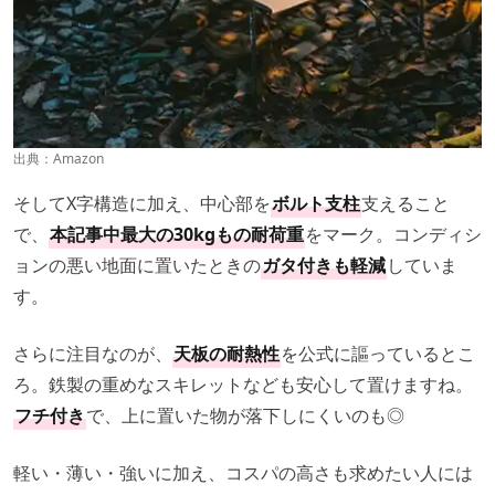
出典：
Amazon
そしてX字構造に加え、中心部を
ボルト支柱
支えること
で、
本記事中最大の30kgもの耐荷重
をマーク。コンディシ
ョンの悪い地面に置いたときの
ガタ付きも軽減
していま
す。
さらに注目なのが、
天板の耐熱性
を公式に謳っているとこ
ろ。鉄製の重めなスキレットなども安心して置けますね。
フチ付き
で、上に置いた物が落下しにくいのも◎
軽い・薄い・強いに加え、コスパの高さも求めたい人には