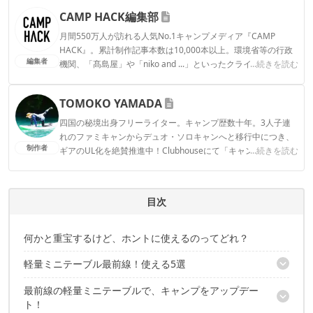
CAMP HACK編集部
月間550万人が訪れる人気No.1キャンプメディア『CAMP
HACK』。累計制作記事本数は10,000本以上。環境省等の行政
編集者
機関、「髙島屋」や「niko and ...」といったクライアントとの
...続きを読む
連携実績多数。また、TBSテレビ『ラヴィット！』等、各メデ
ィアで登壇機会多数の編集部員も所属。
TOMOKO YAMADA
CAMP HACK編集部のプロフィール
四国の秘境出身フリーライター。キャンプ歴数十年。3人子連
れのファミキャンからデュオ・ソロキャンへと移行中につき、
制作者
ギアのUL化を絶賛推進中！Clubhouseにて「キャンパーさんよ
...続きを読む
ってらっしゃい！」モデレーターやってます。よってらっしゃ
い〜！ Instagram：@tomokoyamada76
TOMOKO YAMADAのプロフィール
目次
何かと重宝するけど、ホントに使えるのってどれ？
軽量ミニテーブル最前線！使える5選
最前線の軽量ミニテーブルで、キャンプをアップデー
1｜ダイソー「アウトドアミニテーブル」
ト！
2｜Qualz「ライトパネルテーブル2」