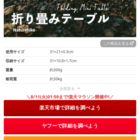
この商品を見る
使用サイズ
31×21×0.3cm
収納サイズ
31×10.8×1.7cm
重量
約300g
耐荷重
約30kg
全部見る
＼8/11(火)01:59まで!楽天マラソン開催中!／
楽天市場で詳細を調べよう
ヤフーで詳細を調べよう