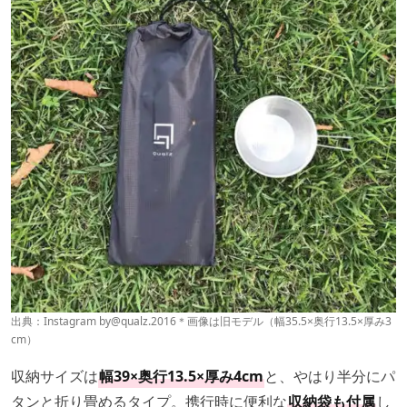
出典：Instagram by
@qualz.2016
＊画像は旧モデル（幅35.5×奥行13.5×厚み3
cm）
収納サイズは
幅39×奥行13.5×厚み4cm
と、やはり半分にパ
タンと折り畳めるタイプ。携行時に便利な
収納袋も付属
し