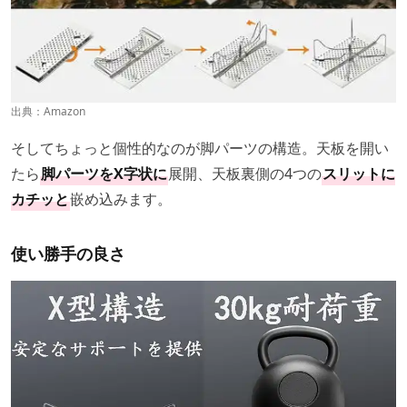
出典：
Amazon
そしてちょっと個性的なのが脚パーツの構造。天板を開い
たら
脚パーツをX字状に
展開、天板裏側の4つの
スリットに
カチッと
嵌め込みます。
使い勝手の良さ