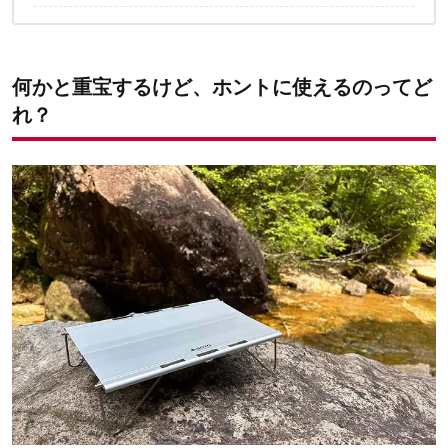
3｜ネイチャーハイク「折り畳みテーブル」
✔️こちらの記事もおすすめ
4｜SOTO「フィールドカイト」
5｜キャプテンスタッグ「A4 アルミポップアップテーブル」
何かと重宝するけど、ホントに使えるのってど
れ？