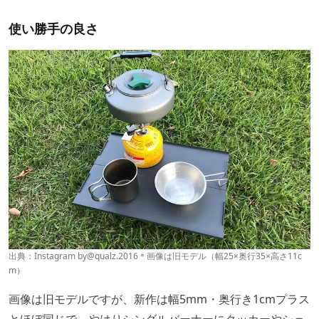
使い勝手の良さ
出典：Instagram by
@qualz.2016
＊画像は旧モデル（幅25×奥行35×高さ11c
m）
画像は旧モデルですが、新作は幅5mm・奥行き1cmプラス