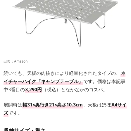
出典：
Amazon
続いても、天板の肉抜きにより軽量化されたタイプの、
ネ
イチャーハイク「キャンプテーブル」
です。価格は本記事
中3番目の
3,290円
（税込）となかなかのコスパ。
展開時は
幅31×奥行き21×高さ10.3cm
、天板はほぼ
A4サイ
ズ
です。
収納サイズ・重さ