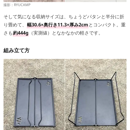
撮影：RYUCAMP
そして気になる収納サイズは、ちょうどパタンと半分に折
り畳めて、
幅30.6×奥行き11.3×厚み2cm
とコンパクト。重
さも
約444g
（実測値）となかなかの軽さです。
組み立て方