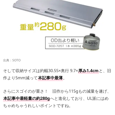
出典：
SOTO
そして収納サイズは約幅30.55×奥行 9.7×
厚み1.4cm
と、旧
作より5mm減って
本記事中最薄
。
さらにスゴイのが重さ！ 旧作から115gもの減量を遂げ、
本記事中最軽量の約280g
へと進化しており、UL派にはめ
ちゃめちゃうれしいポイントですね。