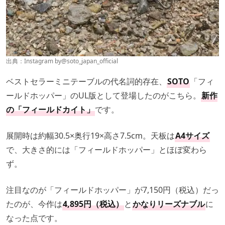
出典：Instagram by
@soto_japan_official
ベストセラーミニテーブルの代名詞的存在、
SOTO
「フィ
ールドホッパー」のUL版として登場したのがこちら。
新作
の「フィールドカイト」
です。
展開時は約幅30.5×奥行19×高さ7.5cm。天板は
A4サイズ
で、大きさ的には「フィールドホッパー」とほぼ変わら
ず。
注目なのが「フィールドホッパー」が7,150円（税込）だっ
たのが、今作は
4,895円（税込）
と
かなりリーズナブル
に
なった点です。