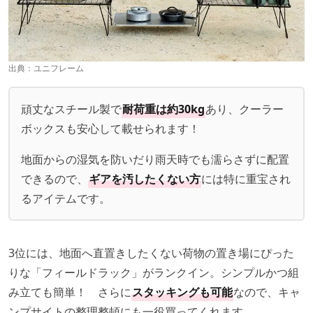
出典：
ユニフレーム
頑丈なスチール製で
耐荷重は約30kg
あり、クーラー
ボックスも安心して載せられます！
地面からの湿気を防いだり雨天時でも濡らさずに配置
できるので、
ギアを汚したくない方
には特に重宝され
るアイテムです。
3位には、地面へ直置きしたくない荷物の置き場にぴった
りな「フィールドラック」がランクイン。シンプルかつ組
み立ても簡単！ さらに
スタッキングも可能
なので、キャ
ンプサイトの整理整頓にも一役買ってくれます。