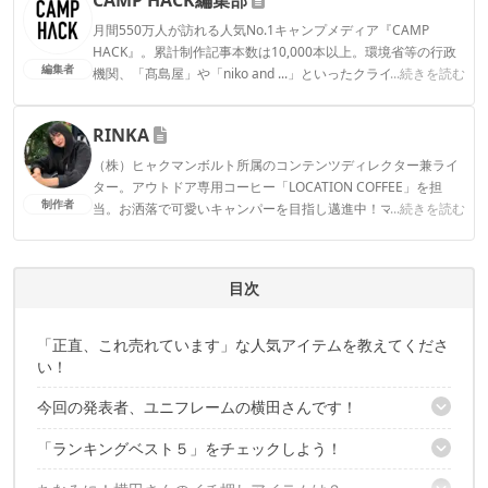
月間550万人が訪れる人気No.1キャンプメディア『CAMP
HACK』。累計制作記事本数は10,000本以上。環境省等の行政
編集者
機関、「髙島屋」や「niko and ...」といったクライアントとの
...続きを読む
連携実績多数。また、TBSテレビ『ラヴィット！』等、各メデ
ィアで登壇機会多数の編集部員も所属。
RINKA
CAMP HACK編集部のプロフィール
（株）ヒャクマンボルト所属のコンテンツディレクター兼ライ
ター。アウトドア専用コーヒー「LOCATION COFFEE」を担
制作者
当。お洒落で可愛いキャンパーを目指し邁進中！マイブームは
...続きを読む
最近買ったククサを育てること。
RINKAのプロフィール
目次
「正直、これ売れています」な人気アイテムを教えてくださ
い！
今回の発表者、ユニフレームの横田さんです！
「ランキングベスト５」をチェックしよう！
発表......の前に、ユニフレームってどんなブランド？