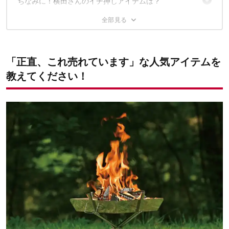
ちなみに！横田さんのイチ押しアイテムは？
第5位：ファイアグリル
第4位：焚き火テーブル
ユニフレームとアウトドアを楽しもう！
焚き火ベースsolo
第3位：フィールドラック ブラック
第2位：メタル薪
✔こちらの記事もおすすめ
第1位：メタ扇 ブラック
「正直、これ売れています」な人気アイテムを
教えてください！