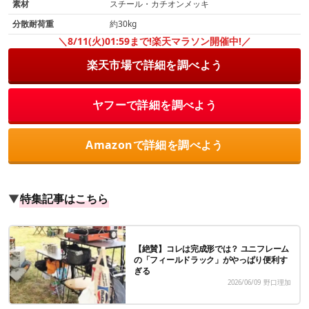
素材
スチール・カチオンメッキ
分散耐荷重
約30kg
＼8/11(火)01:59まで!楽天マラソン開催中!／
楽天市場で詳細を調べよう
ヤフーで詳細を調べよう
Amazonで詳細を調べよう
▼
特集記事はこちら
【絶賛】コレは完成形では？ ユニフレーム
の「フィールドラック」がやっぱり便利す
ぎる
2026/06/09
野口理加