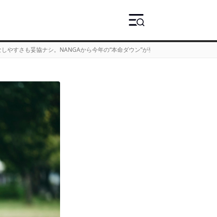
しやすさも妥協ナシ。NANGAから今年の“本命ダウン”が登場！