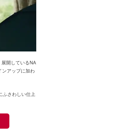
く展開している
NA
インアップに加わ
ぶにふさわしい仕上