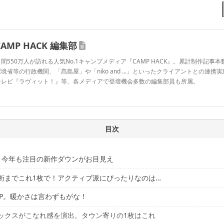
CAMP HACK 編集部
間550万人が訪れる人気No.1キャンプメディア『CAMP HACK』。累計制作記事本数
境省等の行政機関、「髙島屋」や「niko and ...」といったクライアントとの連携
テレビ『ラヴィット！』等、各メディアで登壇機会多数の編集部員も所属。
CAMP HACK 編集部のプロフィール
目次
ら、今年も注目の新作ダウンがお目見え
街までこれ1枚で！アクティブ派にぴったりなのは…
FP。暖かさは言わずもがな！
アにも強い、タフな1着
ックスがこなれ感を演出。タウン寄りの1枚はこれ
動きやすく、浮かない