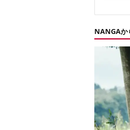
アウトド
機能よし、デ
コーデュ
保温性も
デイリー
NANGA