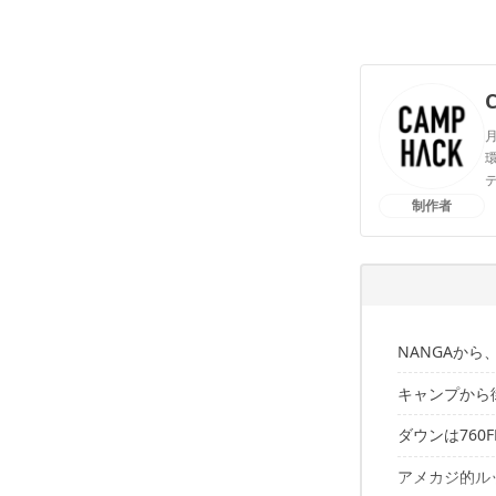
月
環
制作者
NANGAか
キャンプから
ダウンは760
アウトド
アメカジ的ル
街中でも