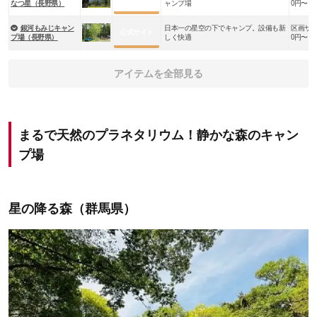
なつ星（長野県）
ャンプ場
0円〜
銀河もみじキャン
日本一の星空の下でキャンプ。設備も新
区画サイト
公式サイト
プ場（長野県）
しく快適
0円〜
アイテムを全部見る
まるで天然のプラネタリウム！静かな森のキャン
プ場
星の降る森（群馬県）