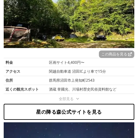
この商品を見る
料金
区画サイト4,400円〜
アクセス
関越自動車道 沼田ICより車で15分
住所
群馬県沼田市上発知町2543
近くの観光スポット
酒蔵 誉國光、川場村歴史民俗資料館など
全部見る
星の降る森公式サイトを見る