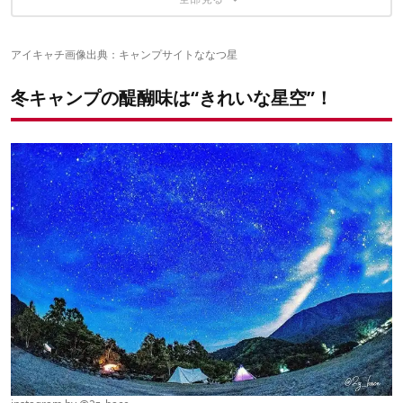
満点の星空をのぞめる露天風呂で癒される
那須高原の見渡す限りの星空に包まれる
1日1組限定のグランピングテントで星空を独り占め
アイキャチ画像出典：
キャンプサイトななつ星
昼は海と富士山、夜は星空が見渡せる
環境省認定の「日本一の星空」が眺められる
日本一の星空の下でキャンプ。設備も新しく快適
冬キャンプの醍醐味は“きれいな星空”！
直火OKのサイトで焚火をしながら星空を眺めよう
晴天率が高く有名な星空観察スポット