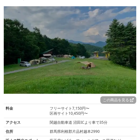
この商品を見る
料金
フリーサイト7,150円〜
区画サイト10,450円〜
アクセス
関越自動車道 沼田ICより車で35分
住所
群馬県利根郡片品村越本2990