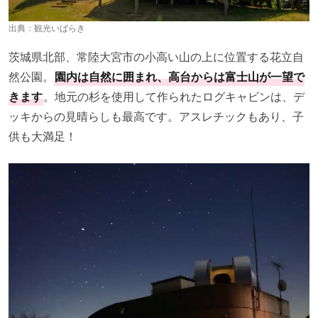
出典：
観光いばらき
茨城県北部、常陸大宮市の小高い山の上に位置する花立自
然公園。
園内は自然に囲まれ、高台からは富士山が一望で
きます
。地元の杉を使用して作られたログキャビンは、デ
ッキからの見晴らしも最高です。アスレチックもあり、子
供も大満足！