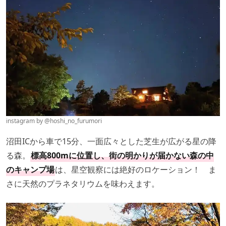
instagram by
@hoshi_no_furumori
沼田ICから車で15分、一面広々とした芝生が広がる星の降
る森。
標高800mに位置し、街の明かりが届かない森の中
のキャンプ場
は、星空観察には絶好のロケーション！ ま
さに天然のプラネタリウムを味わえます。