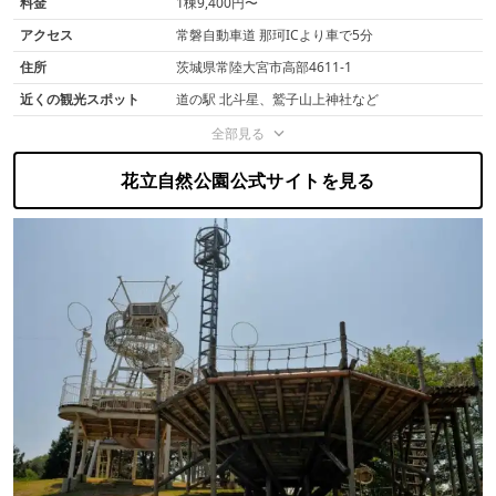
料金
1棟9,400円〜
アクセス
常磐自動車道 那珂ICより車で5分
住所
茨城県常陸大宮市高部4611-1
近くの観光スポット
道の駅 北斗星、鷲子山上神社など
全部見る
花立自然公園公式サイトを見る