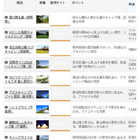
商品
画像
販売サイト
ポイント
料金
星の降る森（群馬
街から離れた静かな森のキャンプ場。設
区画サイト
公式サイト
県）
備も充実
0円〜
フリー
かたしな高原チャ
標高1,000mから見上げる美しい星空。ミ
公式サイト
7,150円
イルドロッヂ（群馬
ッフィーの公式施設
サイト10,
県）
円〜
花立自然公園 ログ
県内屈指の星空観察スポット。快適なロ
公式サイト
1棟9,40
キャビン（茨城県）
グキャビンに宿泊
フリー
石岡市つくばねオ
芝生広場から見上げる星空が最高。筑波
公式サイト
2,800円
ートキャンプ場（茨城
山の麓で自然がたっぷり
サイト2,8
県）
円〜
モビリティリゾー
満点の星をのぞめる露天風呂あり。グラ
区画サイト
公式サイト
トもてぎ 森と星空の
ンピング施設が充実
00円〜
キャンプヴィレッジ
（栃木県）
フリーサ
アビルキャンプリ
那須高原の見渡す限りの星空に包まれ
公式サイト
50円〜 
ゾート那須（栃木県）
る。アクセスも良好
イト4,4
ハントプラス（千
1日1組限定のグランピングで星空を独り
公式サイト
1人8,80
葉県）
占め。アメニティも充実
鋸南ほしふるキャ
昼は海と富士山、夜は満点の星空が見え
区画サイト
公式サイト
ンプ場（千葉県）
る。望遠鏡のレンタルあり
0円〜
キャンプサイトな
環境省認定の日本一の星空の村にあるキ
区画サイト
公式サイト