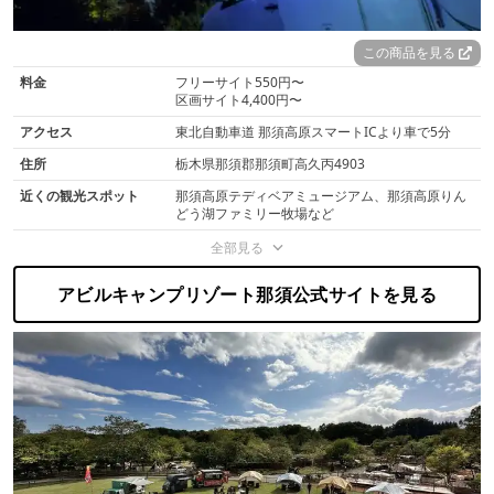
この商品を見る
料金
フリーサイト550円〜
区画サイト4,400円〜
アクセス
東北自動車道 那須高原スマートICより車で5分
住所
栃木県那須郡那須町高久丙4903
近くの観光スポット
那須高原テディベアミュージアム、那須高原りん
どう湖ファミリー牧場など
全部見る
アビルキャンプリゾート那須公式サイトを見る