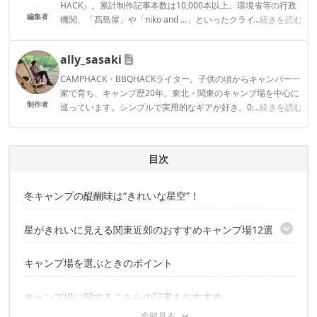
HACK』。累計制作記事本数は10,000本以上。環境省等の行政
編集者
機関、「髙島屋」や「niko and ...」といったクライアントとの
...続きを読む
連携実績多数。また、TBSテレビ『ラヴィット！』等、各メデ
ィアで登壇機会多数の編集部員も所属。
ally_sasaki
CAMP HACK編集部のプロフィール
CAMPHACK・BBQHACKライター。子供の頃からキャンパー一
家で育ち、キャンプ歴20年。東北・関東のキャンプ場を中心に
制作者
巡っています。シンプルで実用的なギアが好き。0歳娘がいる
...続きを読む
ので、キャンプは、おしゃれより効率重視です。焚火しながら
熱燗を飲むのが好き！
ally_sasakiのプロフィール
目次
冬キャンプの醍醐味は“きれいな星空”！
星がきれいに見える関東近郊のおすすめキャンプ場12選
まるで天然のプラネタリウム！静かな森のキャンプ場
キャンプ場を選ぶときのポイント
標高1,000mから見上げる美しい星空
県内屈指の星空観察スポット
キャンプ場に関するこちらの記事もおすすめ
芝生広場で寝そべりながら見る星空が最高！