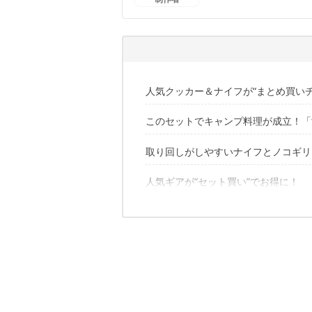
かないさちおのプロフィー
人気クッカー＆ナイフが“まとめ買いチ
このセットでキャンプ料理が成立！「f
取り回しがしやすいナイフとノコギリ
「fan5DX クラッドプラス」はすぐ
熱しやすく冷めにくい4層クラッド材
細部にも“使いやすさ”の工夫あり
人気ギアが“セット買い”でお得に！
安心してバトニングできる高強度フル
便利なキッチンツール3本付き
燕三条生まれのフォールディングソー
✔️こちらの記事もおすすめ