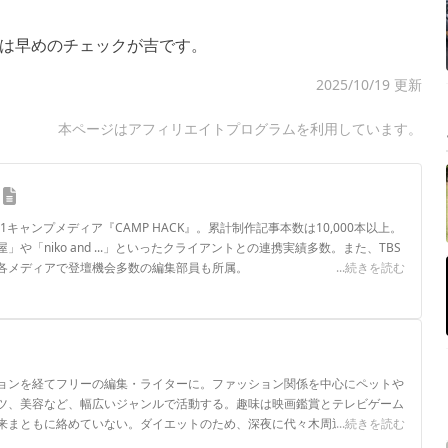
は早めのチェックが吉です。
2025/10/19 更新
本ページはアフィリエイトプログラムを利用しています。
.1キャンプメディア『CAMP HACK』。累計制作記事本数は10,000本以上。
や「niko and ...」といったクライアントとの連携実績多数。また、TBS
各メディアで登壇機会多数の編集部員も所属。
...続きを読む
ロフィール
ョンを経てフリーの編集・ライターに。ファッション関係を中心にペットや
ツ、美容など、幅広いジャンルで活動する。趣味は映画鑑賞とテレビゲーム
来まともに絡めていない。ダイエットのため、深夜に代々木周辺を徘徊中。
...続きを読む