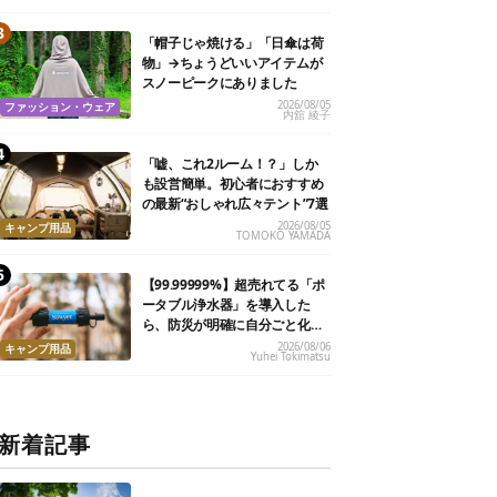
「帽子じゃ焼ける」「日傘は荷
物」→ちょうどいいアイテムが
スノーピークにありました
2026/08/05
ファッション・ウェア
内舘 綾子
「嘘、これ2ルーム！？」しか
も設営簡単。初心者におすすめ
の最新“おしゃれ広々テント”7選
2026/08/05
キャンプ用品
TOMOKO YAMADA
【99.99999%】超売れてる「ポ
ータブル浄水器」を導入した
ら、防災が明確に自分ごと化し
た
2026/08/06
キャンプ用品
Yuhei Tokimatsu
新着記事