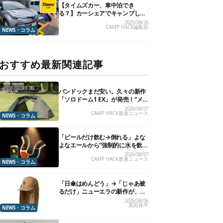
【タイムズカー、車中泊でき
る？】カーシェアでキャンプした
いので、直接聞いてみました
2025/09/26
CAMP HACK編集部
NEWS・コラム
おすすめ最新関連記事
バンドックまだ安い。久々の新作
「ソロドーム1 EX」が発売！“メ
ッシュインナー”だけでも使える
2026/08/07
CAMP HACK最速ニュース
よ【防災も◎】
NEWS・コラム
「ビールだけ飲む→倒れる」よな
よなエールから“強制的に水を飲
まされる”グラスが発売
2026/08/07
CAMP HACK最速ニュース
NEWS・コラム
「日傘はめんどう」→「じゃあ被
るだけ」ニューエラの新作が、真
夏に照準合わせてます
2026/08/06
黒田祥平
NEWS・コラム