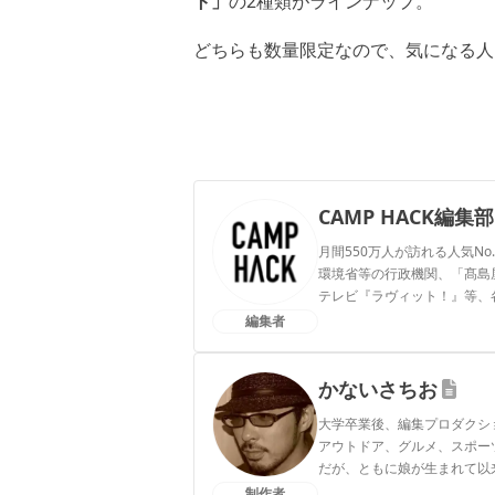
ト」
の2種類がラインナップ。
どちらも数量限定なので、気になる人
CAMP HACK編集部
月間550万人が訪れる人気No
環境省等の行政機関、「髙島屋」
テレビ『ラヴィット！』等、
編集者
CAMP HACK編集部のプ
かないさちお
大学卒業後、編集プロダクシ
アウトドア、グルメ、スポー
だが、ともに娘が生まれて以
制作者