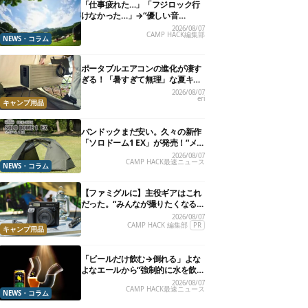
「仕事疲れた…」「フジロック行
けなかった…」→“優しい音
楽”と“大きな自然”で治癒。まだ間
2026/08/07
CAMP HACK編集部
に合います。
NEWS・コラム
ポータブルエアコンの進化が凄す
ぎる！「暑すぎて無理」な夏キャ
ンプを激変させる最新5選
2026/08/07
eri
キャンプ用品
バンドックまだ安い。久々の新作
「ソロドーム1 EX」が発売！“メ
ッシュインナー”だけでも使える
2026/08/07
CAMP HACK最速ニュース
よ【防災も◎】
NEWS・コラム
【ファミグルに】主役ギアはこれ
だった。“みんなが撮りたくなる
カメラ”が楽しすぎる！
2026/08/07
CAMP HACK 編集部
PR
キャンプ用品
「ビールだけ飲む→倒れる」よな
よなエールから“強制的に水を飲
まされる”グラスが発売
2026/08/07
CAMP HACK最速ニュース
NEWS・コラム