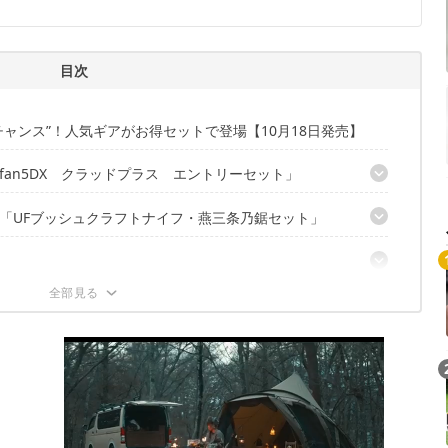
ル
目次
ャンス”！人気ギアがお得セットで登場【10月18日発売】
an5DX クラッドプラス エントリーセット」
「UFブッシュクラフトナイフ・燕三条乃鋸セット」
にキャンプ飯が楽しめるベストユニット
を採用
タング構造
がセットに