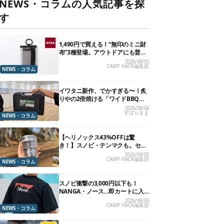
NEWS・コラムの人気記事を探
す
1,490円で買える！“無印のミニ財
布”3種登場。アウトドアにも普段
使いにもいいかも
2026/08/05
CAMP HACK編集部
NEWS・コラム
イワタニ新作、でかすぎる〜！炙
りやの2倍焼ける「ワイドBBQグ
リル」で“豪快焼肉”できるよ【再
2026/08/04
ずぼらまま
販開始】
NEWS・コラム
【ヘリノックス43%OFFは驚
き！】スノピ・テンマクも。セー
ル中の「見逃せないキャンプ道
2026/08/05
CAMP HACK編集部
具」12選
NEWS・コラム
スノピ衝撃の3,000円以下も！
NANGA・ノース…即カートに入
れたいアウトドアな「値下げ夏
2026/08/05
CAMP HACK編集部
服」13選
NEWS・コラム