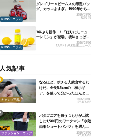
グレゴリー × ビームスの限定バッ
グ、カッコよすぎ。1990年から“3
年のみ使用”されていた、紫タグ
2026/08/06
松尾 慧
が復活
NEWS・コラム
3年ぶり新作…！「ほりにしニュ
ーレモン」が登場。後味さっぱり
の万能スパイス！【8月21日発
2026/08/06
CAMP HACK最速ニュース
売】
NEWS・コラム
人気記事
なるほど、ポチる人続出するわ
けだ。全長5.5cmの「極小ギ
ア」を使って分かったほんとの
魅力
2026/08/05
キャンプ用品
RYUCAMP
パタゴニアを買うつもりが…試
しに1,500円のワークマン「水陸
両用ショートパンツ」を選んだ
ら大正解だった
2026/08/05
ファッション・ウェア
RYUCAMP