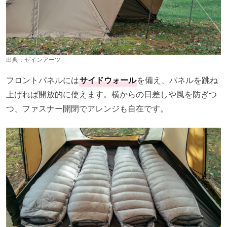
出典：
ゼインアーツ
フロントパネルには
サイドウォール
を備え、パネルを跳ね
上げれば開放的に使えます。横からの日差しや風を防ぎつ
つ、ファスナー開閉でアレンジも自在です。