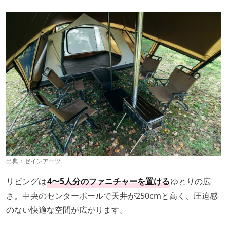
出典：
ゼインアーツ
リビングは
4〜5人分のファニチャーを置ける
ゆとりの広
さ。中央のセンターポールで天井が250cmと高く、圧迫感
のない快適な空間が広がります。