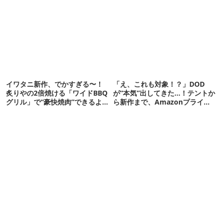
リティ
新作】
イワタニ新作、でかすぎる〜！
「え、これも対象！？」DOD
炙りやの2倍焼ける「ワイドBBQ
が“本気”出してきた…！テントか
グリル」で“豪快焼肉”できるよ
ら新作まで、Amazonプライム
【再販開始】
デーの注目ギア27選