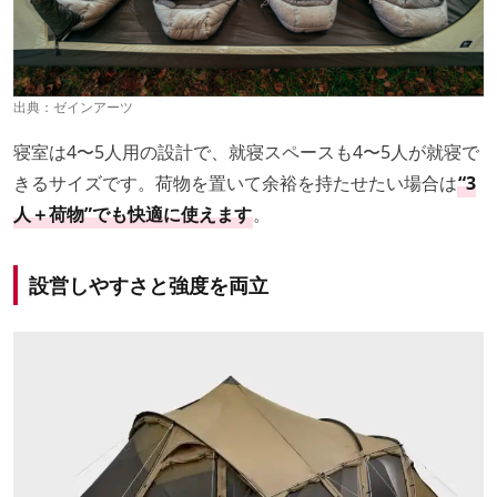
出典：
ゼインアーツ
寝室は4〜5人用の設計で、就寝スペースも4〜5人が就寝で
きるサイズです。荷物を置いて余裕を持たせたい場合は
“3
人＋荷物”でも快適に使えます
。
設営しやすさと強度を両立