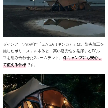
ゼインアーツの新作「GINGA（ギンガ）」は、防炎加工を
施したポリエステル本体と、高い遮光性を発揮するTCルー
フを組み合わせた2ルームテント。
冬キャンプにも安心し
仕様
です。
て使える