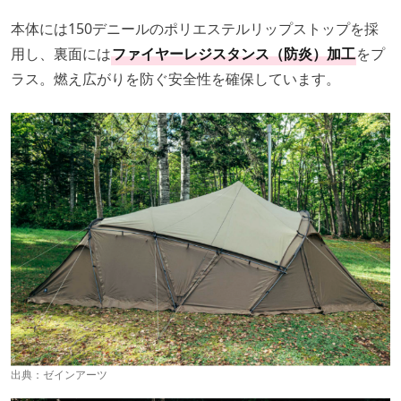
本体には150デニールのポリエステルリップストップを採
用し、裏面には
ファイヤーレジスタンス（防炎）加工
をプ
ラス。燃え広がりを防ぐ安全性を確保しています。
出典：
ゼインアーツ