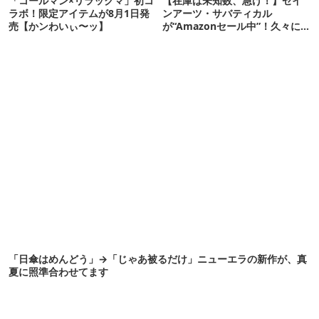
「コールマン×リラックマ」初コ
【在庫は未知数、急げ！】ゼイ
ラボ！限定アイテムが8月1日発
ンアーツ・サバティカル
売【かンわいぃ〜ッ】
が“Amazonセール中”！久々に
タープも買おうかな…
「日傘はめんどう」→「じゃあ被るだけ」ニューエラの新作が、真
夏に照準合わせてます