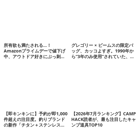
所有欲も満たされる…！
グレゴリー × ビームスの限定バ
Amazonプライムデーで値下げ
ッグ、カッコよすぎ。1990年か
中、アウトドア好きにぶっ刺さ
ら“3年のみ使用”されていた、紫
る「便利ガジェット」8選
タグが復活
【即キンキンに】予約が即1,000
【2026年7月ランキング】CAMP
件超えの注目度。釣りブランド
HACK読者が、最も注目したキャ
の新作「チタン＋ステンレスの
ンプ道具TOP10
保冷剤」が再販開始