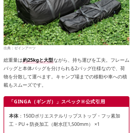
出典：
ゼインアーツ
総重量は
約25kgと大型
ながら、持ち運びを工夫。フレーム
バッグと本体バッグを分けられる2バッグ仕様なので、荷
物を分散して運べます。キャンプ場までの移動や車への積
載もスムーズです。
「GINGA（ギンガ）」スペック※公式引用
本体
：150Dポリエステルリップストップ・フッ素加
工・PU＋防炎加工（耐水圧1,500mm） ×1