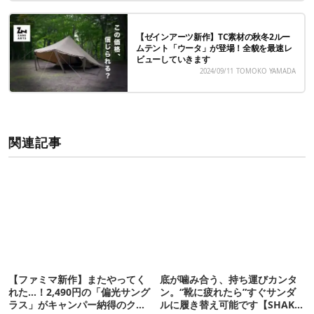
【ゼインアーツ新作】TC素材の秋冬2ルー
ムテント「ウータ」が登場！全貌を最速レ
ビューしていきます
2024/09/11
TOMOKO YAMADA
関連記事
【ファミマ新作】またやってく
底が噛み合う、持ち運びカンタ
れた…！2,490円の「偏光サング
ン。“靴に疲れたら”すぐサンダ
ラス」がキャンパー納得のクオ
ルに履き替え可能です【SHAKA