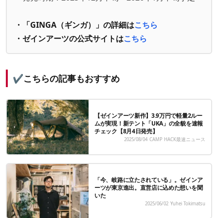
・「GINGA（ギンガ）」の詳細は
こちら
・ゼインアーツの公式サイトは
こちら
✔️こちらの記事もおすすめ
【ゼインアーツ新作】3.9万円で軽量2ルー
ムが実現！新テント「UKA」の全貌を速報
チェック【8月4日発売】
2025/08/04
CAMP HACK最速ニュース
「今、岐路に立たされている」。ゼインア
ーツが東京進出。直営店に込めた想いを聞
いた
2025/06/02
Yuhei Tokimatsu