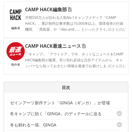
CAMP HACK編集部
月間550万人が訪れる人気No.1キャンプメディア『CAMP
HACK』。累計制作記事本数は10,000本以上。環境省等の行政
編集者
機関、「髙島屋」や「niko and ...」といったクライアントとの
...続きを読む
連携実績多数。また、TBSテレビ『ラヴィット！』等、各メデ
ィアで登壇機会多数の編集部員も所属。
CAMP HACK最速ニュース
CAMP HACK編集部のプロフィール
「キャンプ」「アウトドア」で今、ホットなニュースをCAMP
HACK編集部が厳選。売り切れ必須な注目アイテムから、キャ
制作者
ンパーなら知っておきたい情報を最速でお届けします。
...続きを読む
CAMP HACK最速ニュースのプロフィール
目次
ゼインアーツ新作テント「GINGA（ギンガ）」が登場
冬キャンプに効く「GINGA」のディテールに迫る
冬も頼れる一張、GINGA
秋冬キャンプにうれしい「煙突ポート」付き