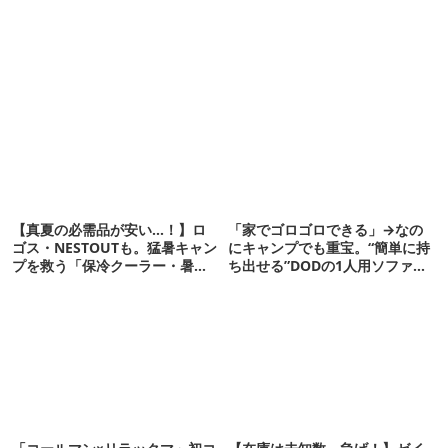
【真夏の必需品が安い…！】ロ
「家でゴロゴロできる」→なの
ゴス・NESTOUTも。猛暑キャン
にキャンプでも重宝。“簡単に持
プを救う「保冷クーラー・暑さ
ち出せる”DODの1人用ソファが
対策ギア」12選
便利かも