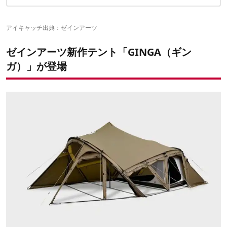
ポリエステル×TCの安心仕様
✔️こちらの記事もおすすめ
広々リビングと大開口ビュー
設営しやすさと強度を両立
アイキャッチ出典：
ゼインアーツ
持ち運びやすい2バッグ仕様
ゼインアーツ新作テント「GINGA（ギン
ガ）」が登場