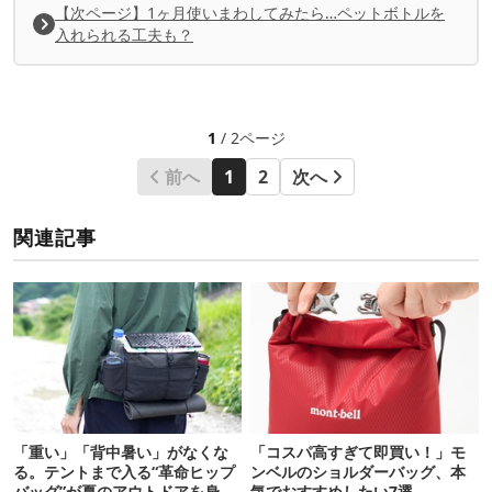
【次ページ】1ヶ月使いまわしてみたら…ペットボトルを
入れられる工夫も？
1
/ 2ページ
前へ
1
2
次へ
関連記事
「重い」「背中暑い」がなくな
「コスパ高すぎて即買い！」モ
る。テントまで入る“革命ヒップ
ンベルのショルダーバッグ、本
バッグ”が夏のアウトドアを身軽
気でおすすめしたい7選