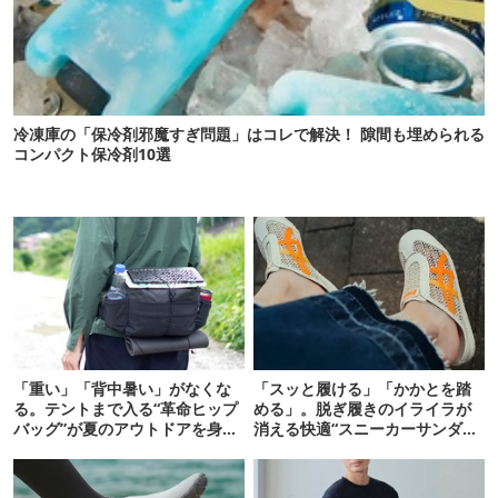
冷凍庫の「保冷剤邪魔すぎ問題」はコレで解決！ 隙間も埋められる
コンパクト保冷剤10選
「重い」「背中暑い」がなくな
「スッと履ける」「かかとを踏
る。テントまで入る“革命ヒップ
める」。脱ぎ履きのイライラが
バッグ”が夏のアウトドアを身軽
消える快適“スニーカーサンダ
にしてくれた
ル”6選