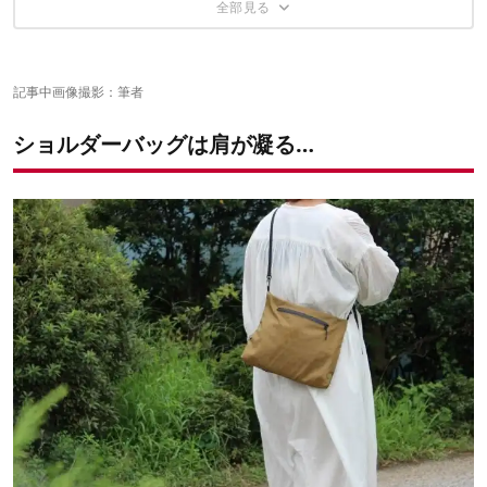
クルマではこんな使いかたも
もしや4WAY…？｜ポーチにしてバッグインバッグに
外付けできる”便利ポケット”
家族兼用もできそうだ
✔︎こちらの記事もおすすめ
記事中画像撮影：筆者
ショルダーバッグは肩が凝る…