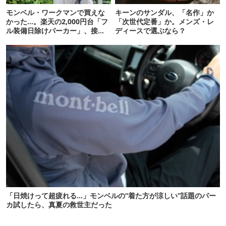
モンベル・ワークマンで買えな
キーンのサンダル、「名作」か
かった…。楽天の2,000円台「フ
「次世代定番」か。メンズ・レ
ル装備日除けパーカー」、接触
ディースで選ぶなら？
冷感が想像以上だった
「日焼けって超疲れる…」モンベルの“着た方が涼しい”話題のパー
カ試したら、真夏の救世主だった