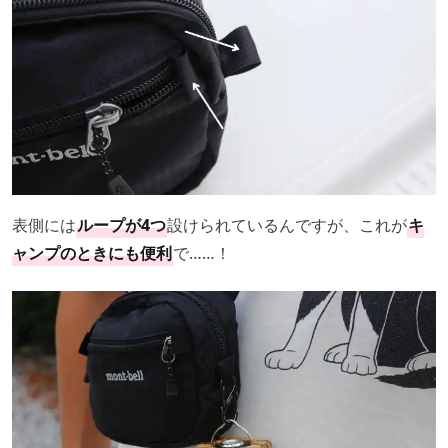
表側には
ループが4つ
設けられているんですが、これが
キ
ャンプのときにも便利
で……！