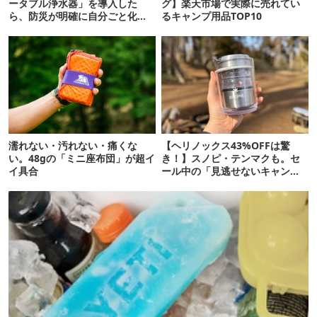
ータブル浄水器」を導入した
グ】楽天市場で実際に売れてい
ら、防災が明確に自分ごと化し
るキャンプ用品TOP10
た
濡れない・汚れない・痛くな
【ヘリノックス43%OFFは驚
い。48gの「ミニ座布団」が超イ
き！】スノピ・テンマクも。セ
イ具合
ール中の「見逃せないキャンプ
道具」12選