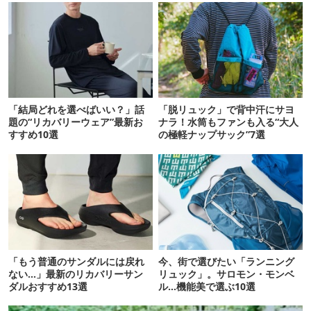
「結局どれを選べばいい？」話
「脱リュック」で背中汗にサヨ
題の“リカバリーウェア”最新お
ナラ！水筒もファンも入る“大人
すすめ10選
の極軽ナップサック”7選
「もう普通のサンダルには戻れ
今、街で選びたい「ランニング
ない…」最新のリカバリーサン
リュック」。サロモン・モンベ
ダルおすすめ13選
ル…機能美で選ぶ10選