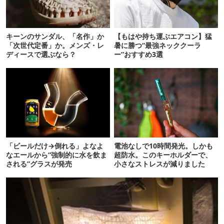
キーンのサンダル、「名作」か
【もはや持ち運ぶエアコン】猛
「次世代定番」か。メンズ・レ
暑に勝つ“最強ネッククーラ
ディースで選ぶなら？
ー”おすすめ3選
「ビールだけ→倒れる」よなよ
電池なしで10時間発光。しかも
なエールから“強制的に水を飲ま
超防水。このキーホルダーで、
される”グラスが発売
小さなストレスが減りました