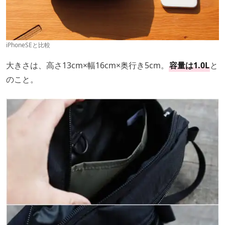
iPhoneSEと比較
大きさは、高さ13cm×幅16cm×奥行き5cm。
容量は1.0L
と
のこと。