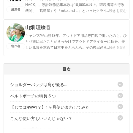
HACK』。累計制作記事本数は10,000本以上。環境省等の行政
編集者
機関、「髙島屋」や「niko and ...」といったクライアントとの
...続きを読む
連携実績多数。また、TBSテレビ『ラヴィット！』等、各メデ
ィアで登壇機会多数の編集部員も所属。
山畑 理絵
CAMP HACK編集部のプロフィール
キャンプ/登山歴13年。アウトドア用品専門店で働いたのち、ひ
とり旅に出たことがきっかけでアウトドアライターに転身。美
制作者
しい風景を求めて日本中をふらふら。その後出産を機にデュオ
...続きを読む
キャンプからファミキャンに移行。安全で、ストレスフリー
で、おしゃれで…という欲張りな願望を叶えるべく、キャンプ
ギアをアプデ中。1児の母。
目次
山畑 理絵のプロフィール
ショルダーバッグは肩が凝る…
ベルトポーチの特長５つ
モンベルでいい感じのウエストポーチあった！
【じつは4WAY？】1ヶ月使いまわしてみた
特長1｜小さく見えるけど、意外と入る！
特長2｜素材はタフなリップストップナイロン
こんな使い方もいいんじゃない？
1WAY｜ウエストポーチで機動力アップ
特長3｜アレンジ広がるループ付き
2WAY｜ショルダーバッグで身軽に
特長4｜ストラップが隠せるスマートさ
カラー展開豊富なところもいい
ドリンクを持ち歩きたいときは…
3WAY｜スボンのベルトにも装着できる
特長5｜ほんで、めっちゃ軽い！