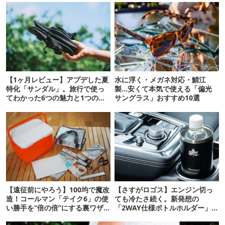
【1ヶ月レビュー】アプデした夏
水に浮く・メガネ対応・鯖江
特化「サンダル」。旅行で使っ
製…安くて本気で使える「偏光
てわかった6つの魅力と1つの注
サングラス」おすすめ10選
意点
【遠征前にやろう】100均で魔改
【さすがロゴス】エンジン切っ
造！コールマン「テイク6」の使
ても冷たさ続く。新発想の
い勝手を“倍の倍”にする裏ワザ6
「2WAY仕様ボトルホルダー」が
連発
頼りになります