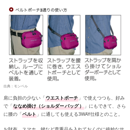
出典：
モンベル
肩に負担の少ない「
ウエストポーチ
」で使えつつも、好み
で「
ななめ掛け（ショルダー
バッグ
）
」にもできて、さら
に腰の「
ベルト
」に通しても使える3WAY仕様とのこと。
お財布、スマホ、鍵など貴重品を入れておくのに絶妙なサ