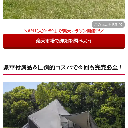
この商品を見る
＼8/11(火)01:59まで!楽天マラソン開催中!／
楽天市場で詳細を調べよう
豪華付属品
＆圧倒的コスパ
で今回も完売必至！