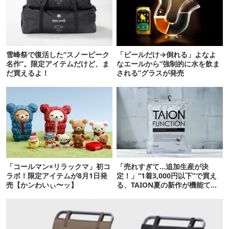
雪峰祭で復活した“スノーピーク
「ビールだけ→倒れる」よなよ
名作”。限定アイテムだけど、ま
なエールから“強制的に水を飲ま
だ買えるよ！
される”グラスが発売
「コールマン×リラックマ」初コ
「売れすぎて…追加生産が決
ラボ！限定アイテムが8月1日発
定！」“1着3,000円以下”で買え
売【かンわいぃ〜ッ】
る、TAION夏の新作が機能てん
こ盛りです