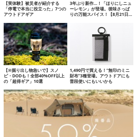
【実体験】被災者が紹介する
3年ぶり新作…！「ほりにしニュ
「停電で本当に役立った」7つの
ーレモン」が登場。後味さっぱ
アウトドアギア
りの万能スパイス！【8月21日発
売】
【※掘り出し物急いで】スノ
1,490円で買える！“無印のミニ
ピ・DODも！全部40%OFF以上
財布”3種登場。アウトドアにも
の「超得ギア」10選
普段使いにもいいかも