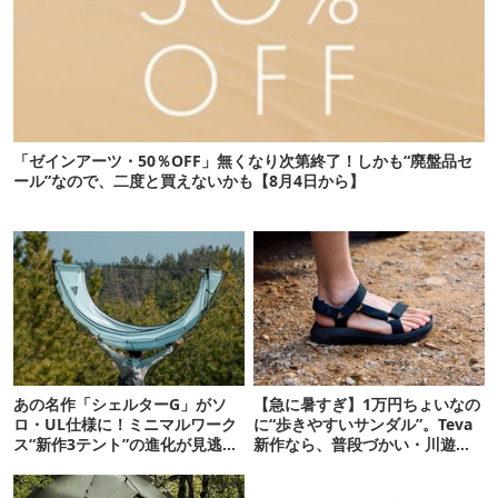
「ゼインアーツ・50％OFF」無くなり次第終了！しかも“廃盤品セ
ール”なので、二度と買えないかも【8月4日から】
あの名作「シェルターG」がソ
【急に暑すぎ】1万円ちょいなの
ロ・UL仕様に！ミニマルワーク
に“歩きやすいサンダル”。Teva
ス“新作3テント”の進化が見逃せ
新作なら、普段づかい・川遊
ない
び・登山もOK！