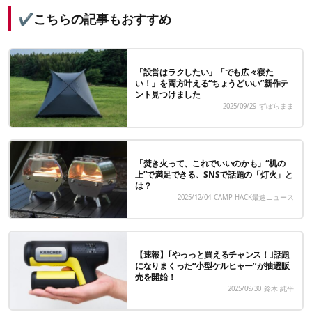
✔️
こちらの記事もおすすめ
「設営はラクしたい」「でも広々寝た
い！」を両方叶える“ちょうどいい”新作テ
ント見つけました
2025/09/29
ずぼらまま
「焚き火って、これでいいのかも」“机の
上”で満足できる、SNSで話題の「灯火」と
は？
2025/12/04
CAMP HACK最速ニュース
【速報】｢やっっと買えるチャンス！｣話題
になりまくった‘‘小型ケルヒャー’’が抽選販
売を開始！
2025/09/30
鈴木 純平