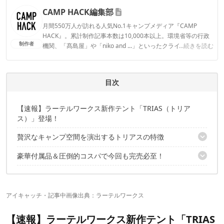
CAMP HACK編集部
月間550万人が訪れる人気No.1キャンプメディア『CAMP
HACK』。累計制作記事本数は10,000本以上。環境省等の行政
制作者
機関、「髙島屋」や「niko and ...」といったクライアントとの
...続きを読む
連携実績多数。また、TBSテレビ『ラヴィット！』等、各メデ
ィアで登壇機会多数の編集部員も所属。
CAMP HACK編集部のプロフィール
目次
【速報】ラーテルワークス新作テント「TRIAS（トリア
ス）」登場！
贅沢なキャンプ空間を演出するトリアスの特徴
豪華付属品＆圧倒的コスパで今回も完売必至！
高さ2.9mの開放感！ ゆとりある居住空間で快適に過ごせる
跳ね上げスタイルで一気に開放感！ 多彩な前室アレンジが可能
✔️こちらの記事もおすすめ
薪ストーブ対応の煙突ポート付きで冬キャンプも安心
アイキャッチ・記事中画像出典：
ラーテルワークス
【速報】ラーテルワークス新作テント「TRIAS