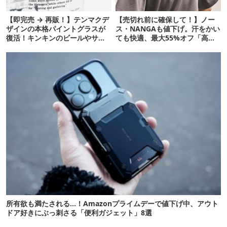
【即完売 → 再販！】テンマクデ
【売切れ前に確保して！】ノー
ザインの本格パイントグラスが
ス・NANGAも値下げ。汗をかい
復活！キンキンのビールやサワ
ても快適、最大55%オフ「高機
ーに最高
能ウェア」10選
所有欲も満たされる…！Amazonプライムデーで値下げ中、アウト
ドア好きにぶっ刺さる「便利ガジェット」8選