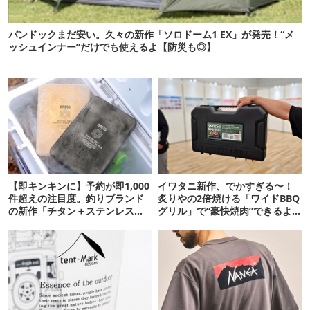
バンドックまだ安い。久々の新作「ソロドーム1 EX」が発売！“メ
ッシュインナー”だけでも使えるよ【防災も◎】
【即キンキンに】予約が即1,000
イワタニ新作、でかすぎる〜！
件超えの注目度。釣りブランド
炙りやの2倍焼ける「ワイドBBQ
の新作「チタン＋ステンレスの
グリル」で“豪快焼肉”できるよ
保冷剤」が再販開始
【再販開始】