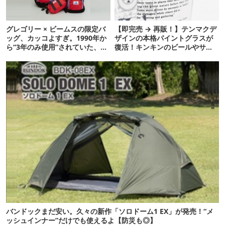
グレゴリー × ビームスの限定バ
【即完売 → 再販！】テンマクデ
ッグ、カッコよすぎ。1990年か
ザインの本格パイントグラスが
ら“3年のみ使用”されていた、紫
復活！キンキンのビールやサワ
タグが復活
ーに最高
バンドックまだ安い。久々の新作「ソロドーム1 EX」が発売！“メ
ッシュインナー”だけでも使えるよ【防災も◎】