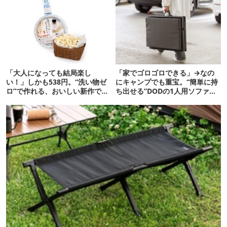
「大人になっても結局楽し
「家でゴロゴロできる」→なの
い！」しかも538円。“洗い物ゼ
にキャンプでも重宝。“簡単に持
ロ”で作れる、おいしい新作です
ち出せる”DODの1人用ソファが
【ほりにし ポップコーン】
便利かも