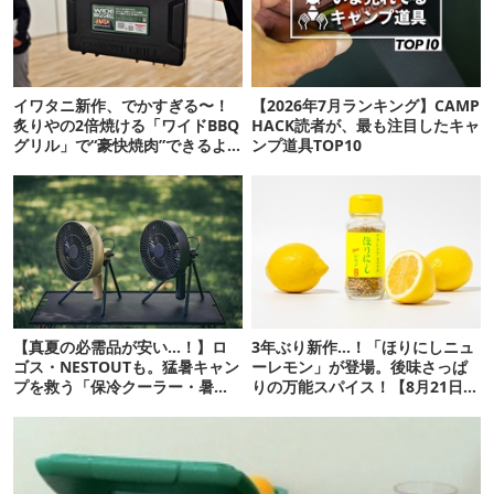
イワタニ新作、でかすぎる〜！
【2026年7月ランキング】CAMP
炙りやの2倍焼ける「ワイドBBQ
HACK読者が、最も注目したキャ
グリル」で“豪快焼肉”できるよ
ンプ道具TOP10
【再販開始】
【真夏の必需品が安い…！】ロ
3年ぶり新作…！「ほりにしニュ
ゴス・NESTOUTも。猛暑キャン
ーレモン」が登場。後味さっぱ
プを救う「保冷クーラー・暑さ
りの万能スパイス！【8月21日発
対策ギア」12選
売】