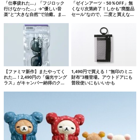
「仕事疲れた…」「フジロック
「ゼインアーツ・50％OFF」無
行けなかった…」→“優しい音
くなり次第終了！しかも“廃盤品
楽”と“大きな自然”で治癒。まだ
セール”なので、二度と買えない
間に合います。
かも【8月4日から】
【ファミマ新作】またやってく
1,490円で買える！“無印のミニ
れた…！2,490円の「偏光サング
財布”3種登場。アウトドアにも
ラス」がキャンパー納得のクオ
普段使いにもいいかも
リティ