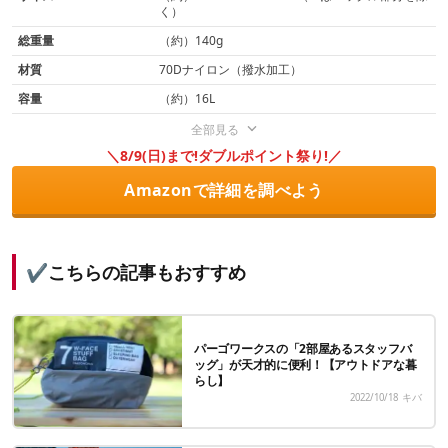
く）
総重量
（約）140g
材質
70Dナイロン（撥水加工）
容量
（約）16L
全部見る
＼8/9(日)まで!ダブルポイント祭り!／
Amazonで詳細を調べよう
✔️こちらの記事もおすすめ
パーゴワークスの「2部屋あるスタッフバ
ッグ」が天才的に便利！【アウトドアな暮
らし】
2022/10/18
キバ