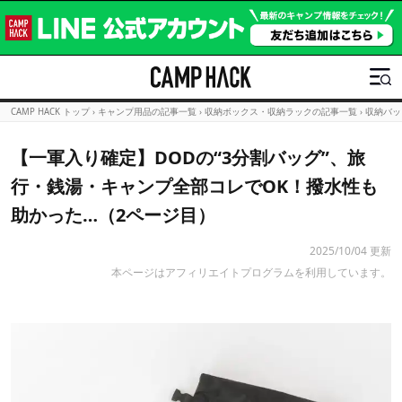
CAMP HACK トップ
›
キャンプ用品の記事一覧
›
収納ボックス・収納ラックの記事一覧
›
収納バッ
【一軍入り確定】DODの“3分割バッグ”、旅
行・銭湯・キャンプ全部コレでOK！撥水性も
助かった…（2ページ目）
2025/10/04 更新
本ページはアフィリエイトプログラムを利用しています。