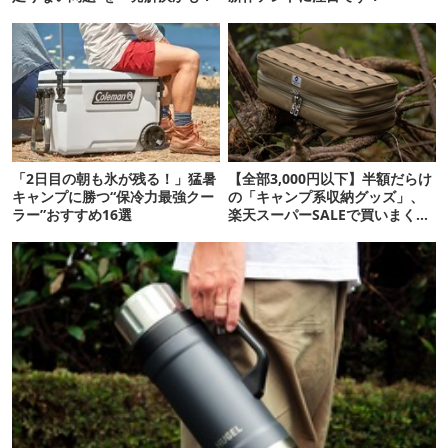
「2日目の朝も氷が残る！」猛暑
【全部3,000円以下】半額だらけ
キャンプに勝つ“保冷力最強クー
の「キャンプ系収納グッズ」、
ラー”おすすめ16選
楽天スーパーSALEで買いまくっ
て正解です