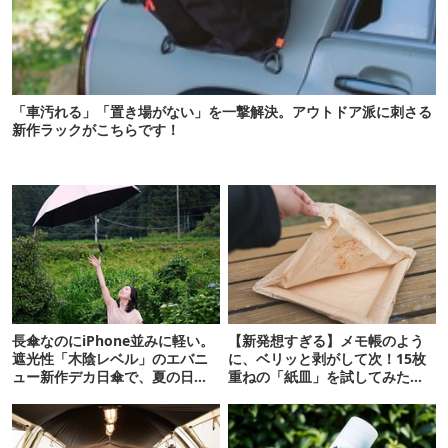
「車汚れる」「置き場がない」を一撃解決。アウトドア派に刺さる
新作ラックがこちらです！
長傘なのにiPhone並みに軽い。
【新発想すぎる】メモ帳のよう
遮光性「木陰レベル」のエバニ
に、ベリッと剥がして次！15枚
ュー新作デカ日傘で、夏の日焼
重ねの「紙皿」を試してみた
けを食い止める！
ら…