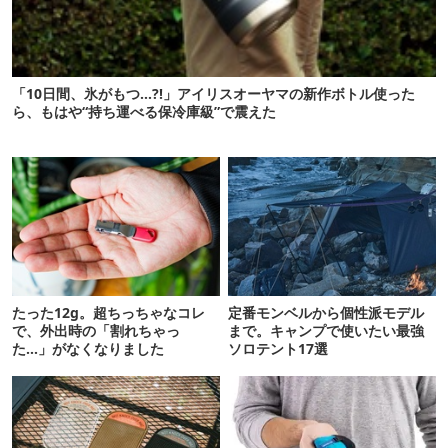
「10日間、氷がもつ…?!」アイリスオーヤマの新作ボトル使った
ら、もはや“持ち運べる保冷庫級”で震えた
たった12g。超ちっちゃなコレ
定番モンベルから個性派モデル
で、外出時の「割れちゃっ
まで。キャンプで使いたい最強
た…」がなくなりました
ソロテント17選