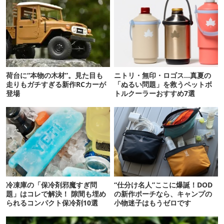
荷台に“本物の木材”。見た目も
ニトリ・無印・ロゴス…真夏の
走りもガチすぎる新作RCカーが
「ぬるい問題」を救うペットボ
登場
トルクーラーおすすめ7選
冷凍庫の「保冷剤邪魔すぎ問
“仕分け名人”ここに爆誕！DOD
題」はコレで解決！ 隙間も埋め
の新作ポーチなら、キャンプの
られるコンパクト保冷剤10選
小物迷子はもうゼロです