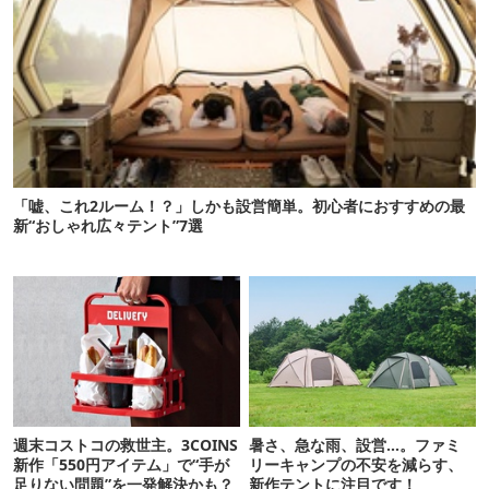
「嘘、これ2ルーム！？」しかも設営簡単。初心者におすすめの最
新“おしゃれ広々テント”7選
週末コストコの救世主。3COINS
暑さ、急な雨、設営…。ファミ
新作「550円アイテム」で“手が
リーキャンプの不安を減らす、
足りない問題”を一発解決かも？
新作テントに注目です！