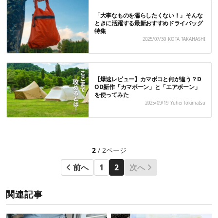
「大事なものを濡らしたくない！」そんな
ときに活躍する最新おすすめドライバッグ
特集
2025/07/30
KOTA TAKAHASHI
【爆速レビュー】カマボコと何が違う？D
OD新作「カマボーン」と「エアボーン」
を使ってみた
2025/09/19
Yuhei Tokimatsu
2
/ 2ページ
前へ
1
2
次へ
関連記事