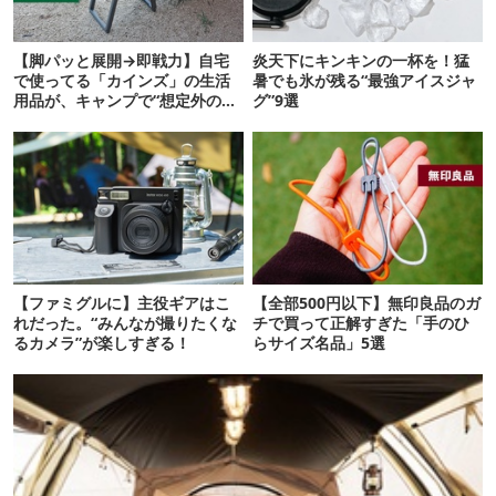
【脚パッと展開→即戦力】自宅
炎天下にキンキンの一杯を！猛
で使ってる「カインズ」の生活
暑でも氷が残る“最強アイスジャ
用品が、キャンプで“想定外の万
グ”9選
能っぷり”だった！
【ファミグルに】主役ギアはこ
【全部500円以下】無印良品のガ
れだった。“みんなが撮りたくな
チで買って正解すぎた「手のひ
るカメラ”が楽しすぎる！
らサイズ名品」5選