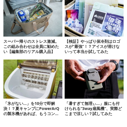
スーパー帰りのストレス激減。
【検証】やっぱり保冷剤はロゴ
この組み合わせは全員に勧めた
スが“最強”！？アイスが溶けな
い【編集部のリアル購入品】
いって本当か試してみた
「氷がない…」を10分で即解
「暑すぎて無理ぃ…」服にも付
決！？夏キャンプにPowerArQ
けられる“3way扇風機”、実際ど
の製氷機があれば、もうコンビ
こまで涼しい？試してみた
ニ走らなくていいぞ