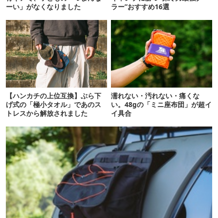
ーい」がなくなりました
ラー”おすすめ16選
【ハンカチの上位互換】ぶら下
濡れない・汚れない・痛くな
げ式の「極小タオル」であのス
い。48gの「ミニ座布団」が超イ
トレスから解放されました
イ具合