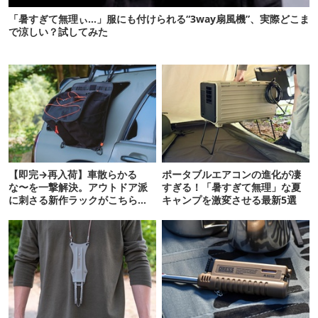
「暑すぎて無理ぃ…」服にも付けられる“3way扇風機”、実際どこま
で涼しい？試してみた
【即完→再入荷】車散らかる
ポータブルエアコンの進化が凄
な〜を一撃解決。アウトドア派
すぎる！「暑すぎて無理」な夏
に刺さる新作ラックがこちらで
キャンプを激変させる最新5選
す！