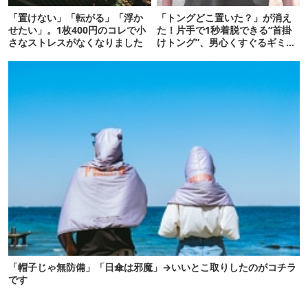
「置けない」「転がる」「浮か
「トングどこ置いた？」が消え
せたい」。1枚400円のコレで小
た！片手で1秒着脱できる“首掛
さなストレスがなくなりました
けトング”、男心くすぐるギミッ
クが最高だった
「帽子じゃ無防備」「日傘は邪魔」→いいとこ取りしたのがコチラ
です