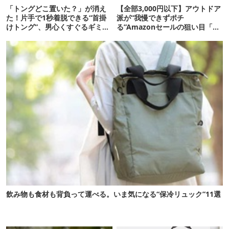
「トングどこ置いた？」が消え
【全部3,000円以下】アウトドア
た！片手で1秒着脱できる“首掛
派が“我慢できずポチ
けトング”、男心くすぐるギミッ
る”Amazonセールの狙い目「買
クが最高だった
い足しギア」8選
飲み物も食材も背負って運べる。いま気になる“保冷リュック”11選