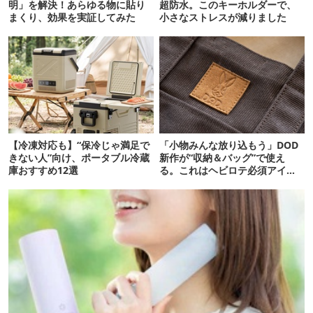
明」を解決！あらゆる物に貼り
超防水。このキーホルダーで、
まくり、効果を実証してみた
小さなストレスが減りました
【冷凍対応も】“保冷じゃ満足で
「小物みんな放り込もう」DOD
きない人”向け、ポータブル冷蔵
新作が“収納＆バッグ”で使え
庫おすすめ12選
る。これはヘビロテ必須アイテ
ム！