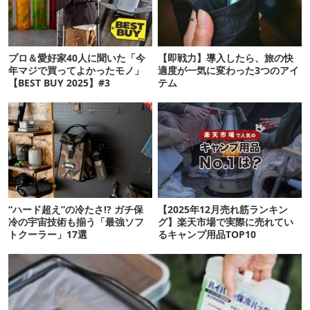
プロ＆愛好家40人に聞いた「今
【即戦力】導入したら、旅の快
年マジで買ってよかったモノ」
適度が一気に変わった3つのアイ
【BEST BUY 2025】#3
テム
“ハード超え”の冷たさ!? ガチ保
【2025年12月売れ筋ランキン
冷の宇宙技術も揃う「最強ソフ
グ】楽天市場で実際に売れてい
トクーラー」17選
るキャンプ用品TOP10