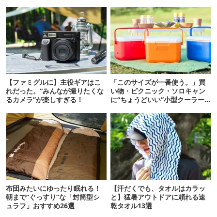
【ファミグルに】主役ギアはこ
「このサイズが一番使う。」買
れだった。“みんなが撮りたくな
い物・ピクニック・ソロキャン
るカメラ”が楽しすぎる！
に“ちょうどいい”小型クーラー
ボックス13選
布団みたいにゆったり眠れる！
【汗だくでも、タオルはカラッ
朝まで“ぐっすり”な「封筒型シ
と】猛暑アウトドアに頼れる速
ュラフ」おすすめ26選
乾タオル13選