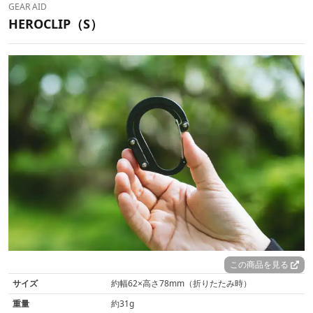
GEAR AID
HEROCLIP（S）
この商品を見る
サイズ
約幅62×高さ78mm（折りたたみ時）
重量
約31g