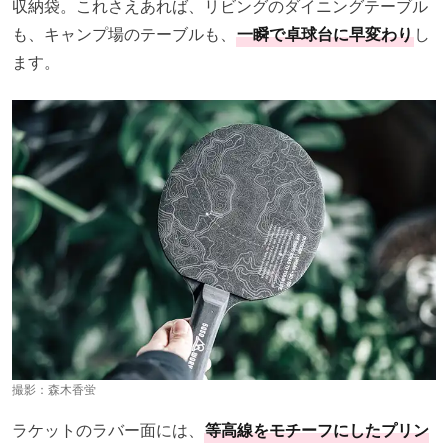
収納袋。これさえあれば、リビングのダイニングテーブル
も、キャンプ場のテーブルも、
一瞬で卓球台に早変わり
し
ます。
撮影：
森木香蛍
ラケットのラバー面には、
等高線をモチーフにしたプリン