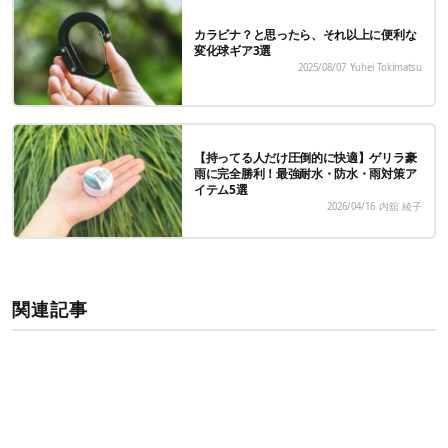
カラビナ？と思ったら、それ以上に便利な
変化球ギア3選
2025/08/07
Yuhei Tokimatsu
【持ってる人だけ圧倒的に快適】ゲリラ豪
雨に完全勝利！最強耐水・防水・雨対策ア
イテム5選
2026/04/16
内舘 綾子
関連記事