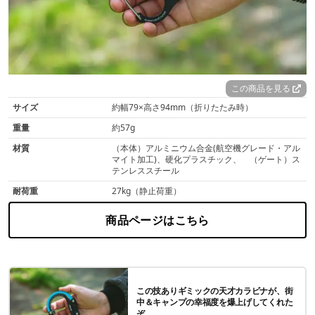
この商品を見る
サイズ
約幅79×高さ94mm（折りたたみ時）
重量
約57g
材質
（本体）アルミニウム合金(航空機グレード・アル
マイト加工)、硬化プラスチック、 （ゲート）ス
テンレススチール
耐荷重
27kg（静止荷重）
商品ページはこちら
この技ありギミックの天才カラビナが、街
中＆キャンプの幸福度を爆上げしてくれた
ぞ