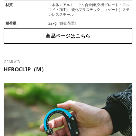
材質
（本体）アルミニウム合金(航空機グレード・アル
マイト加工)、硬化プラスチック、（ゲート）ステ
ンレススチール
耐荷重
22kg（静止荷重）
商品ページはこちら
GEAR AID
HEROCLIP（M）