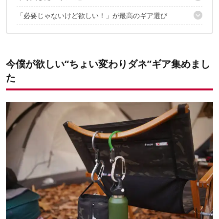
「必要じゃないけど欲しい！」が最高のギア選び
1｜Ticket To The Moon / エコバッグ
2｜GEAR AID / HEROCLIP （SM）
✔こちらの記事もおすすめ！
3｜5050WORKSHOP / TABLE TENNIS SET
今僕が欲しい“ちょい変わりダネ”ギア集めまし
た