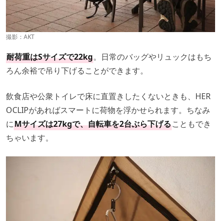
撮影：
AKT
耐荷重はSサイズで22kg
。日常のバッグやリュックはもち
ろん余裕で吊り下げることができます。
飲食店や公衆トイレで床に直置きしたくないときも、HER
OCLIPがあればスマートに荷物を浮かせられます。ちなみ
に
Mサイズは27kgで、自転車を2台ぶら下げる
こともでき
ちゃいます。