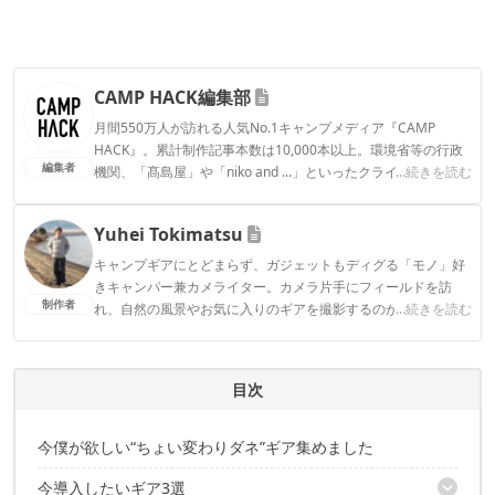
CAMP HACK編集部
月間550万人が訪れる人気No.1キャンプメディア『CAMP
HACK』。累計制作記事本数は10,000本以上。環境省等の行政
編集者
機関、「髙島屋」や「niko and ...」といったクライアントとの
...続きを読む
連携実績多数。また、TBSテレビ『ラヴィット！』等、各メデ
ィアで登壇機会多数の編集部員も所属。
Yuhei Tokimatsu
CAMP HACK編集部のプロフィール
キャンプギアにとどまらず、ガジェットもディグる「モノ」好
きキャンパー兼カメライター。カメラ片手にフィールドを訪
制作者
れ、自然の風景やお気に入りのギアを撮影するのが趣味。
...続きを読む
Yuhei Tokimatsuのプロフィール
目次
今僕が欲しい“ちょい変わりダネ”ギア集めました
今導入したいギア3選