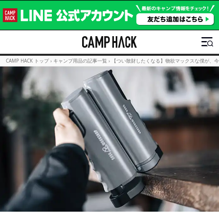
CAMP HACK トップ
›
キャンプ用品の記事一覧
›
【つい散財したくなる】物欲マックスな僕が、今、導