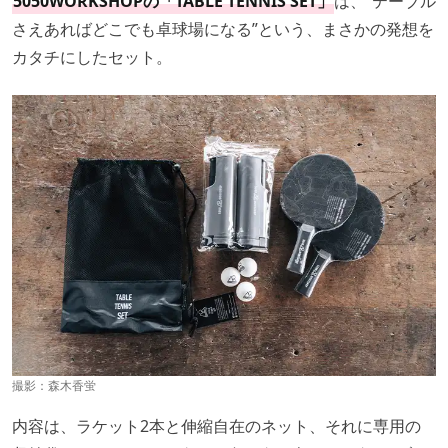
5050WORKSHOPの「TABLE TENNIS SET」
は、“テーブル
さえあればどこでも卓球場になる”という、まさかの発想を
カタチにしたセット。
撮影：
森木香蛍
内容は、ラケット2本と伸縮自在のネット、それに専用の