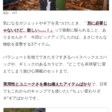
撮影：
AKT
気になるガジェットやギアを見つけたとき、「
別に必要じ
ゃないけど、欲しい……！」
って衝動に駆られること、あ
りませんか？ 今回ピックアップしたのは、まさにそんな
物欲を直撃する3アイテム。
パラシュート生地でできたタフすぎるハイスペックエコバ
ッグや、ギミックのあるカラビナ、“どこでも卓球場”に変
えてしまう遊び心満載のセットまで。
実用性とユニークさを兼ね備えたアイテムばかり
で、日常
でもこれからのキャンプでも使いたい“ちょい変わりダ
ネ”ギアばかりです。