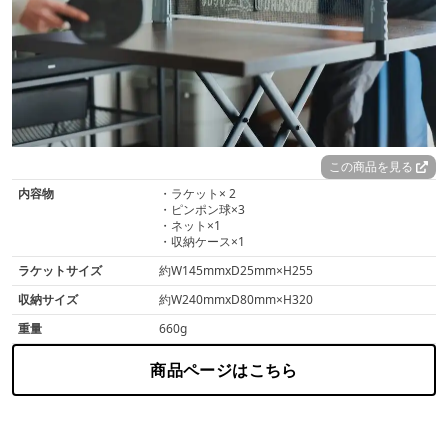
この商品を見る
内容物
・ラケット× 2
・ピンポン球×3
・ネット×1
・収納ケース×1
ラケットサイズ
約W145mmxD25mm×H255
収納サイズ
約W240mmxD80mm×H320
重量
660g
商品ページはこちら