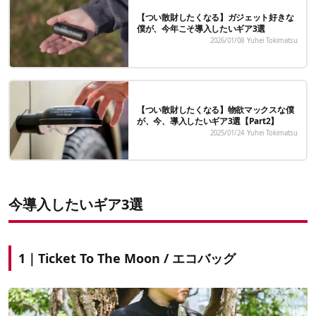
【つい散財したくなる】ガジェット好きな
僕が、今年こそ導入したいギア3選
2026/01/08
Yuhei Tokimatsu
【つい散財したくなる】物欲マックスな僕
が、今、導入したいギア3選【Part2】
2025/01/24
Yuhei Tokimatsu
今導入したいギア3選
1｜Ticket To The Moon / エコバッグ