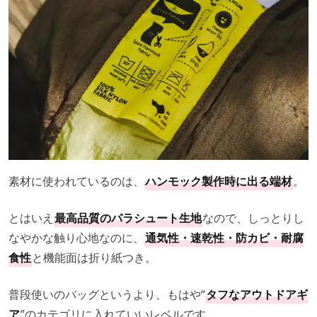
素材に使われているのは、
ハンモック製作時に出る端材
。
とはいえ
最高品質のパラシュート生地
なので、しっとりし
なやかな触り心地なのに、
通気性・速乾性・防カビ・耐腐
食性
と機能面は折り紙つき。
普段使いのバッグというより、もはや“
タフなアウトドアギ
ア
”のカテゴリに入れていいレベルです。