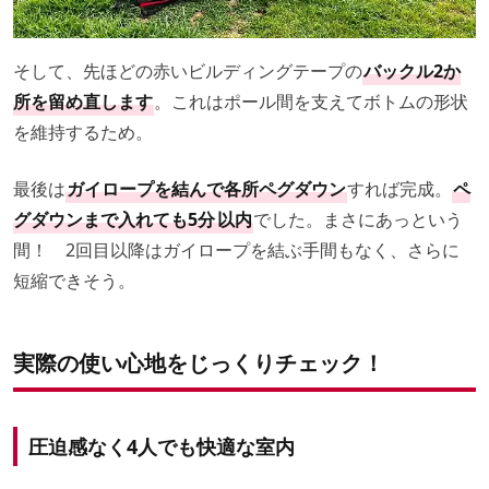
そして、先ほどの赤いビルディングテープの
バックル2か
所を留め直します
。これはポール間を支えてボトムの形状
を維持するため。
最後は
ガイロープを結んで各所ペグダウン
すれば完成。
ペ
グダウンまで入れても5分
以内
でした。まさにあっという
間！ 2回目以降はガイロープを結ぶ手間もなく、さらに
短縮できそう。
実際の使い心地をじっくりチェック！
圧迫感なく4人でも快適な室内