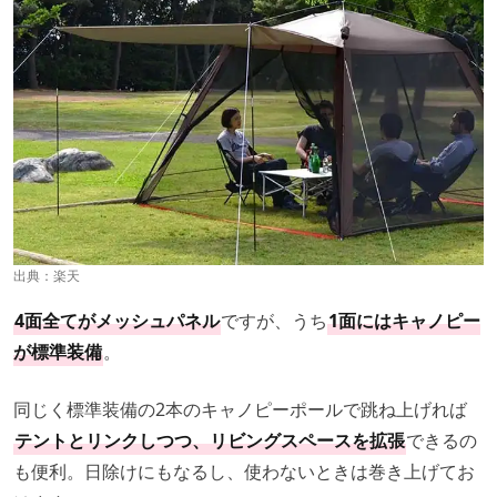
出典：
楽天
4面全てがメッシュパネル
ですが、うち
1面にはキャノピー
が標準装備
。
同じく標準装備の2本のキャノピーポールで跳ね上げれば
テントとリンクしつつ、リビングスペースを拡張
できるの
も便利。日除けにもなるし、使わないときは巻き上げてお