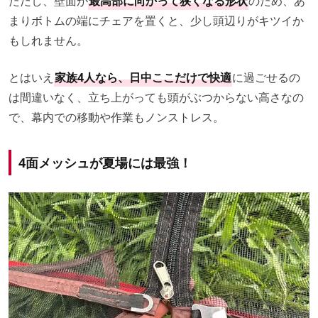
ただし、壁面が
最高部に向かって狭くなる形状
のため、あ
まりボトムの端にチェアを置くと、少し頭辺りがキツイか
もしれません。
とはいえ
家族4人なら、日中ここだけで快適
に過ごせるの
は間違いなく、立ち上がっても頭がぶつからない高さなの
で、幕内での移動や作業もノンストレス。
4面メッシュが夏場には最強！