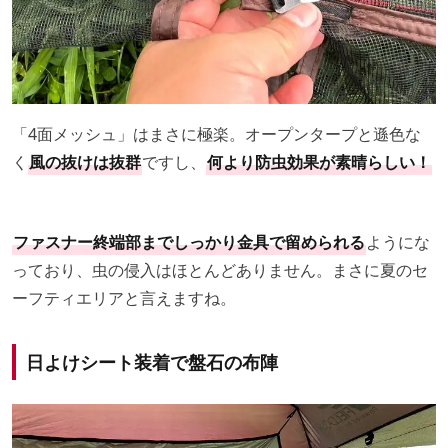
「4面メッシュ」はまさに極楽。オープンタープと遜色な
く
風の抜けは抜群
ですし、
何より防虫効果が素晴らしい！
ファスナー終端部までしっかり金具で留められる
ようにな
っており、虫の侵入はほとんどありません。まさに夏のセ
ーフティエリアと言えますね。
日よけシート装着で盤石の布陣