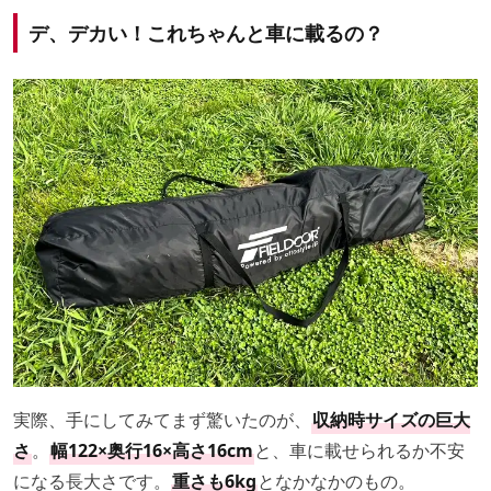
デ、デカい！これちゃんと車に載るの？
実際、手にしてみてまず驚いたのが、
収納時サイズの巨大
さ
。
幅122×奥行16×高さ16cm
と、車に載せられるか不安
になる長大さです。
重さも6kg
となかなかのもの。