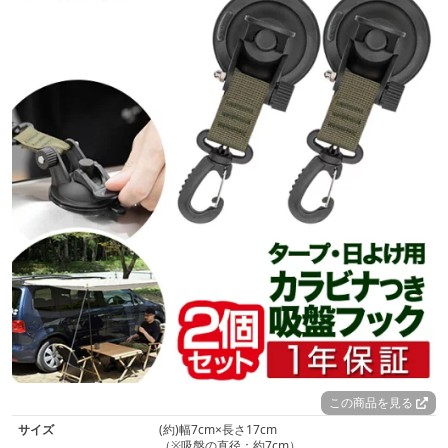
この商品を見る
サイズ
(約)幅7cm×長さ17cm
（※吸盤の直径：約7cm）