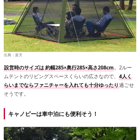
出典：
楽天
設営時のサイズは 約幅285×奥行285×高さ208cm
。2ルー
ムテントのリビングスペースくらいの広さなので、
4人く
らいまでならファニチャーを入れても十分ゆったり
過ごせ
そうです。
キャノピーは車中泊にも便利そう！