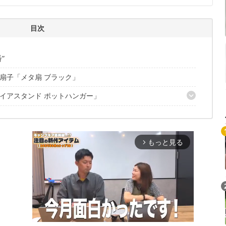
目次
”
扇子「メタ扇 ブラック」
イアスタンド ポットハンガー」
もっと見る
arrow_forward_ios