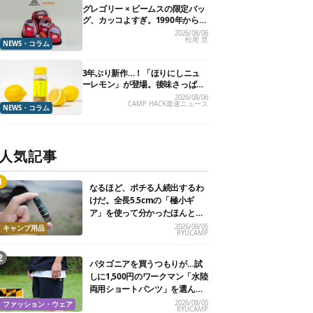
グレゴリー × ビームスの限定バッ
グ、カッコよすぎ。1990年から“3
年のみ使用”されていた、紫タグ
2026/08/06
松尾 慧
が復活
NEWS・コラム
3年ぶり新作…！「ほりにしニュ
ーレモン」が登場。後味さっぱり
の万能スパイス！【8月21日発
2026/08/06
CAMP HACK最速ニュース
売】
NEWS・コラム
人気記事
なるほど、ポチる人続出するわ
けだ。全長5.5cmの「極小ギ
ア」を使って分かったほんとの
魅力
2026/08/05
キャンプ用品
RYUCAMP
パタゴニアを買うつもりが…試
しに1,500円のワークマン「水陸
両用ショートパンツ」を選んだ
ら大正解だった
2026/08/05
ファッション・ウェア
RYUCAMP