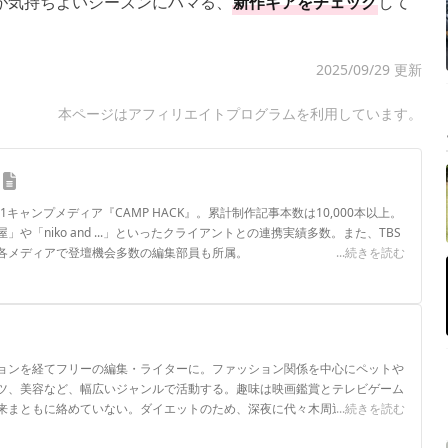
が気持ちよいシーズンにハマる、
新作ギアをチェック
して
2025/09/29 更新
本ページはアフィリエイトプログラムを利用しています。
.1キャンプメディア『CAMP HACK』。累計制作記事本数は10,000本以上。
や「niko and ...」といったクライアントとの連携実績多数。また、TBS
各メディアで登壇機会多数の編集部員も所属。
...続きを読む
ロフィール
ョンを経てフリーの編集・ライターに。ファッション関係を中心にペットや
ツ、美容など、幅広いジャンルで活動する。趣味は映画鑑賞とテレビゲーム
来まともに絡めていない。ダイエットのため、深夜に代々木周辺を徘徊中。
...続きを読む
ル