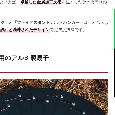
頂といえば、
卓越した金属加工技術
を生かした焚き火周りの
ック」
と
「ファイアスタンド ポットハンガー」
は、どちらも
た設計と洗練されたデザイン
で完成度抜群です。
用のアルミ製扇子