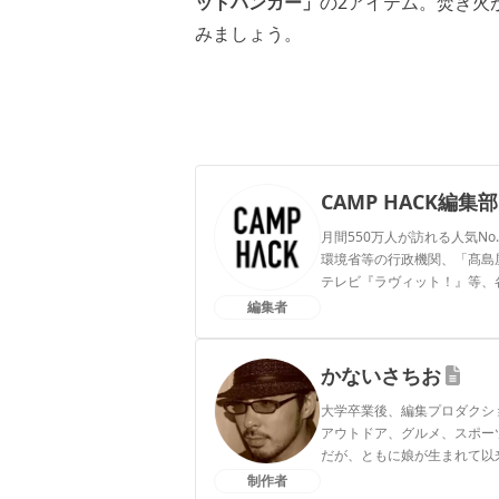
ットハンガー」
の2アイテム。焚き火
みましょう。
CAMP HACK編集部
月間550万人が訪れる人気No
環境省等の行政機関、「髙島屋」
テレビ『ラヴィット！』等、
編集者
CAMP HACK編集部のプ
かないさちお
大学卒業後、編集プロダクシ
アウトドア、グルメ、スポー
だが、ともに娘が生まれて以
制作者
かないさちおのプロフィー