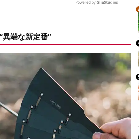
Powered by 
GliaStudios
Mute
“異端な新定番”