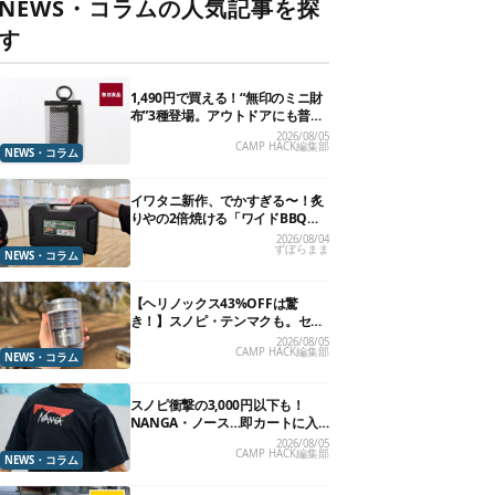
NEWS・コラムの人気記事を探
す
1,490円で買える！“無印のミニ財
布”3種登場。アウトドアにも普段
使いにもいいかも
2026/08/05
CAMP HACK編集部
NEWS・コラム
イワタニ新作、でかすぎる〜！炙
りやの2倍焼ける「ワイドBBQグ
リル」で“豪快焼肉”できるよ【再
2026/08/04
ずぼらまま
販開始】
NEWS・コラム
【ヘリノックス43%OFFは驚
き！】スノピ・テンマクも。セー
ル中の「見逃せないキャンプ道
2026/08/05
CAMP HACK編集部
具」12選
NEWS・コラム
スノピ衝撃の3,000円以下も！
NANGA・ノース…即カートに入
れたいアウトドアな「値下げ夏
2026/08/05
CAMP HACK編集部
服」13選
NEWS・コラム