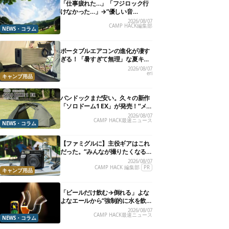
「仕事疲れた…」「フジロック行
けなかった…」→“優しい音
楽”と“大きな自然”で治癒。まだ間
2026/08/07
CAMP HACK編集部
に合います。
NEWS・コラム
ポータブルエアコンの進化が凄す
ぎる！「暑すぎて無理」な夏キャ
ンプを激変させる最新5選
2026/08/07
eri
キャンプ用品
バンドックまだ安い。久々の新作
「ソロドーム1 EX」が発売！“メ
ッシュインナー”だけでも使える
2026/08/07
CAMP HACK最速ニュース
よ【防災も◎】
NEWS・コラム
【ファミグルに】主役ギアはこれ
だった。“みんなが撮りたくなる
カメラ”が楽しすぎる！
2026/08/07
CAMP HACK 編集部
PR
キャンプ用品
「ビールだけ飲む→倒れる」よな
よなエールから“強制的に水を飲
まされる”グラスが発売
2026/08/07
CAMP HACK最速ニュース
NEWS・コラム