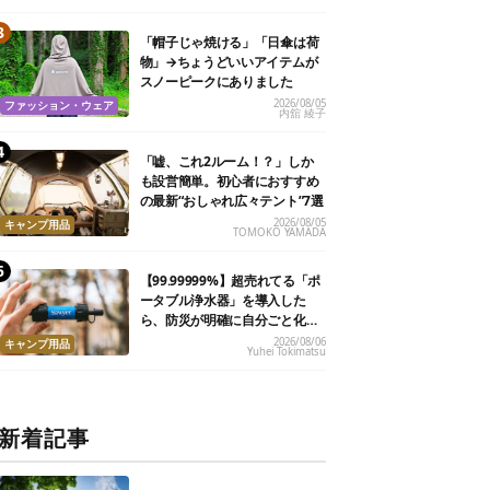
「帽子じゃ焼ける」「日傘は荷
物」→ちょうどいいアイテムが
スノーピークにありました
2026/08/05
ファッション・ウェア
内舘 綾子
「嘘、これ2ルーム！？」しか
も設営簡単。初心者におすすめ
の最新“おしゃれ広々テント”7選
2026/08/05
キャンプ用品
TOMOKO YAMADA
【99.99999%】超売れてる「ポ
ータブル浄水器」を導入した
ら、防災が明確に自分ごと化し
た
2026/08/06
キャンプ用品
Yuhei Tokimatsu
新着記事