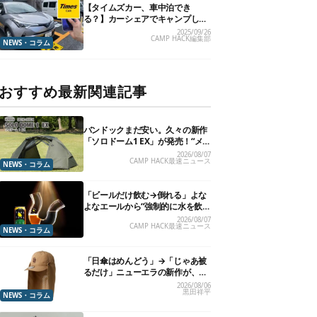
【タイムズカー、車中泊でき
る？】カーシェアでキャンプした
いので、直接聞いてみました
2025/09/26
CAMP HACK編集部
NEWS・コラム
おすすめ最新関連記事
バンドックまだ安い。久々の新作
「ソロドーム1 EX」が発売！“メ
ッシュインナー”だけでも使える
2026/08/07
CAMP HACK最速ニュース
よ【防災も◎】
NEWS・コラム
「ビールだけ飲む→倒れる」よな
よなエールから“強制的に水を飲
まされる”グラスが発売
2026/08/07
CAMP HACK最速ニュース
NEWS・コラム
「日傘はめんどう」→「じゃあ被
るだけ」ニューエラの新作が、真
夏に照準合わせてます
2026/08/06
黒田祥平
NEWS・コラム