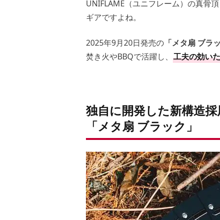
UNIFLAME（ユニフレーム）の真骨
ギアですよね。
2025年9月20日発売の
「メタ扇 ブラ
焚き火やBBQで活躍し、
工夫の効い
独自に開発した新構造採
「メタ扇 ブラック」