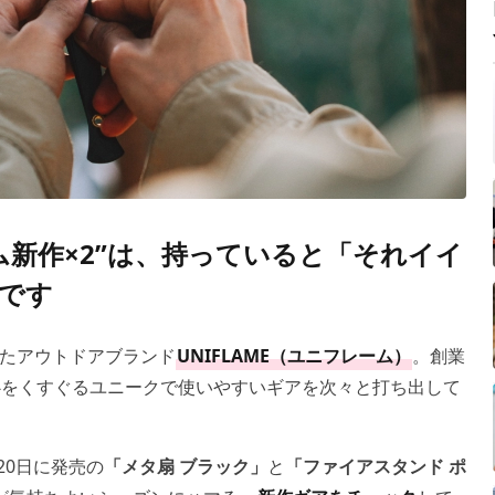
ム新作×2”は、持っていると「それイイ
です
たアウトドアブランド
UNIFLAME（ユニフレーム）
。創業
心をくすぐるユニークで使いやすいギアを次々と打ち出して
20日に発売の
「メタ扇 ブラック」
と
「ファイアスタンド ポ