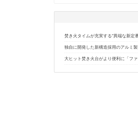
焚き火タイムが充実する“異端な新定番
独自に開発した新構造採用のアルミ製
大ヒット焚き火台がより便利に「ファ
✔️こちらの記事もおすすめ