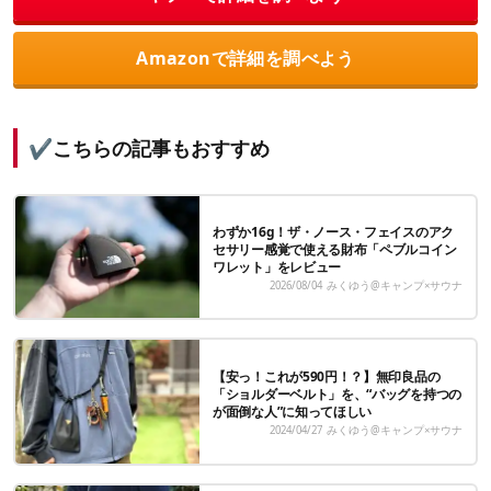
Amazonで詳細を調べよう
✔️こちらの記事もおすすめ
わずか16g！ザ・ノース・フェイスのアク
セサリー感覚で使える財布「ペブルコイン
ワレット」をレビュー
2026/08/04
みくゆう@キャンプ×サウナ
【安っ！これが590円！？】無印良品の
「ショルダーベルト」を、“バッグを持つの
が面倒な人”に知ってほしい
2024/04/27
みくゆう@キャンプ×サウナ