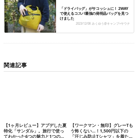
「ドライバッグ」がサコッシュに！ 2WAY
で使えるコスパ最強の発明品バッグを見つ
けました
2023/12/08
みくゆう@キャンプ×サウナ
関連記事
【1ヶ月レビュー】アプデした夏
【ワークマン・無印】グレーTも
特化「サンダル」。旅行で使っ
う怖くない…！1,500円以下の
てわかった6つの魅力と1つの注
「汗じみ防止Tシャツ」を着たら