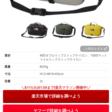
この商品を見る
素材
40Dダブルリップストップナイロン、100Dマット
ツイルリップストップナイロン
重量
約55g
寸法
H12×W19×D5cm
容量
2L
＼8/11(火)01:59まで!楽天マラソン開催中!／
楽天市場で詳細を調べよう
ヤフーで詳細を調べよう