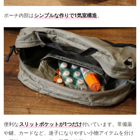
ポーチ内部は
シンプルな作りで1気室構造
。
便利な
スリットポケットが1つだけ
付いています。常備薬
や鍵、カードなど、迷子になりやすい小物アイテムを分け