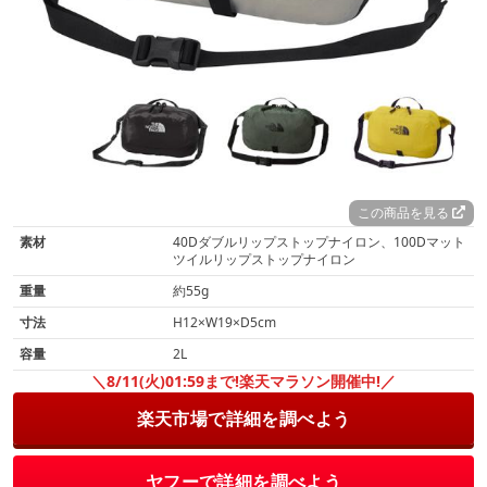
この商品を見る
素材
40Dダブルリップストップナイロン、100Dマット
ツイルリップストップナイロン
重量
約55g
寸法
H12×W19×D5cm
容量
2L
＼8/11(火)01:59まで!楽天マラソン開催中!／
楽天市場で詳細を調べよう
ヤフーで詳細を調べよう