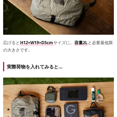
広げると
H12×W19×D5cm
サイズに。
容量2L
と必要最低限
の大きさです。
実際荷物を入れてみると…