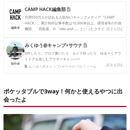
CAMP HACK編集部
月間550万人が訪れる人気No.1キャンプメディア『CAMP
HACK』。累計制作記事本数は10,000本以上。環境省等の行政
編集者
機関、「髙島屋」や「niko and ...」といったクライアントとの
...続きを読む
連携実績多数。また、TBSテレビ『ラヴィット！』等、各メデ
ィアで登壇機会多数の編集部員も所属。
みくゆう@キャンプ×サウナ
CAMP HACK編集部のプロフィール
DIYしたり、ブログ書いたり、カメラ持ったり、ゆるーくアウ
トドアを楽しむアラサーキャンパー
制作者
...続きを読む
みくゆう@キャンプ×サウナのプロフィール
ポケッタブルで3way！何かと使えるやつに出
会ったよ