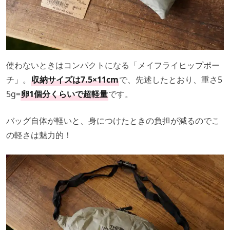
使わないときはコンパクトになる「メイフライヒップポー
チ」。
収納サイズは7.5×11cm
で、先述したとおり、重さ5
5g=
卵1個分くらいで超軽量
です。
バッグ自体が軽いと、身につけたときの負担が減るのでこ
の軽さは魅力的！