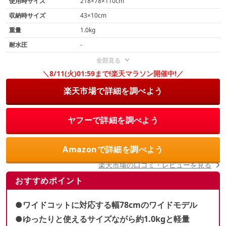
使用時サイズ
218×78×110cm
収納時サイズ
43×10cm
重量
1.0kg
耐水圧
-
全部見る
＼8/11(火)01:59まで!楽天マラソン開催中!／
楽天市場で詳細を調べよう
ヤフーで詳細を調べよう
Amazonで詳細を調べよう
楽天市場の口コミ・レビューを見る
おすすめポイント
●ワイドコットに対応する幅78cmのワイドモデル
●ゆったりと使えるサイズながら約1.0kgと軽量