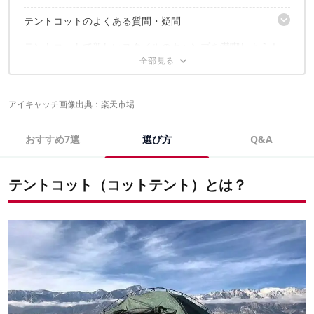
テントコットのよくある質問・疑問
① 組み合わせるコットの幅に適したものを選ぼう
② 収納時のサイズと重量から持ち運びのしやすさをチェック
テントコットで新しいスタイルのキャンプを満喫しよう！
寝心地を良くする方法はあるの？
③ 耐水圧が1,500mm以上あると雨の日も安心
テントコットで寝るとき、荷物はどこに置けばいいの？
➃小物用ポケットなどの機能が充実しているとより快適！
テントコットに関するこちらの記事もおすすめ！
アイキャッチ画像出典：
楽天市場
おすすめ7選
選び方
Q&A
テントコット（コットテント）とは？