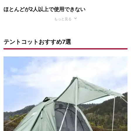
ほとんどが2人以上で使用できない
もっと見る
テントコットおすすめ7選
出典：Instagram by
@kamp_rite
キャンプで快適に眠るためには、地面の凹凸や固さ、そし
て時期によっては冷えを解消することが重要です。
その点、テントコットは
普通のコットと同様に「地面から
出典：Instagram by
@kamp_rite
距離をとれる」という特徴がある
ので、地面からの影響を
テントコットは
ほとんどがソロ用
です。そのため、2人以
ほぼ受けません。あらゆる場所他、時期において、快適な
上で一緒に寝たいシチュエーションには適していません。
寝床を確保できます。