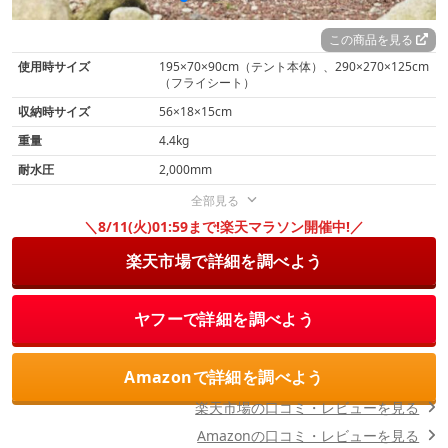
基本的にどのモデルも自立するので、ペグが刺さらないコ
この商品を見る
ンクリートの上にも設営できます
（※一部、ペグ打ちが必
使用時サイズ
195×70×90cm（テント本体）、290×270×125cm
要なモデルあり）。
（フライシート）
収納時サイズ
56×18×15cm
また、設営したあとで移動するのも比較的簡単です。大き
重量
4.4kg
なテントのなかに就寝スペースとして小さなテントを設置
耐水圧
2,000mm
する、いわゆる
「カンガルースタイル」にも便利
に使えま
全部見る
す。
＼8/11(火)01:59まで!楽天マラソン開催中!／
楽天市場で詳細を調べよう
地面を這う虫を心配せずに済む
ヤフーで詳細を調べよう
Amazonで詳細を調べよう
楽天市場の口コミ・レビューを見る
Amazonの口コミ・レビューを見る