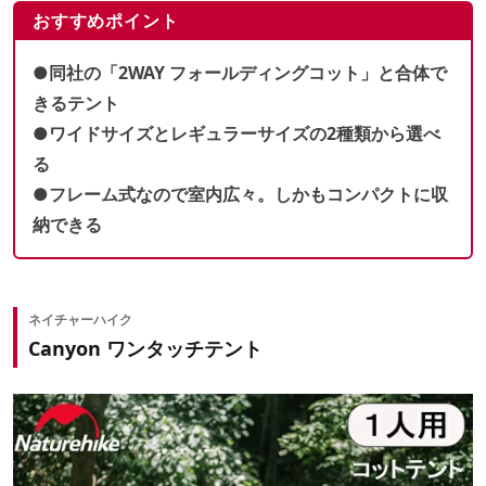
おすすめポイント
●同社の「2WAY フォールディングコット」と合体で
きるテント
●ワイドサイズとレギュラーサイズの2種類から選べ
る
●フレーム式なので室内広々。しかもコンパクトに収
納できる
出典：Instagram by
@waqoutdoor
ネイチャーハイク
Canyon ワンタッチテント
テントコットの就寝スペースは地面から離れているので、
ムカデやカメムシなどの、地面を這ってくる不快な虫をブ
ロックできます。
そのため、
テントコットは虫が嫌いな人にとって大きなメ