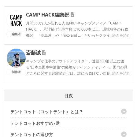
CAMP HACK編集部
月間550万人が訪れる人気No.1キャンプメディア『CAMP
HACK』。累計制作記事本数は10,000本以上。環境省等の行政
編集者
機関、「髙島屋」や「niko and ...」といったクライアントとの
...続きを読む
連携実績多数。また、TBSテレビ『ラヴィット！』等、各メデ
ィアで登壇機会多数の編集部員も所属。
斎藤誠
CAMP HACK編集部のプロフィール
キャンプが仕事のアウトドアライター。連続500泊以上に渡
る“日本全国車中泊旅”の経験がアイデンティティー。国内の見
制作者
どころに関する経験値だけは、誰にも負けない自信あり。趣味
...続きを読む
はキャンプ・旅行・バイク・スキューバダイビング・温泉めぐ
りなど。
斎藤誠のプロフィール
目次
テントコット（コットテント）とは？
テントコットおすすめ7選
メリット
デメリット
テントコットの選び方