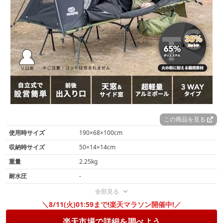
この商品を見る
使用時サイズ
190×68×100cm
収納時サイズ
50×14×14cm
重量
2.25kg
耐水圧
-
全部見る
＼8/11(火)01:59まで!楽天マラソン開催中!／
楽天市場で詳細を調べよう