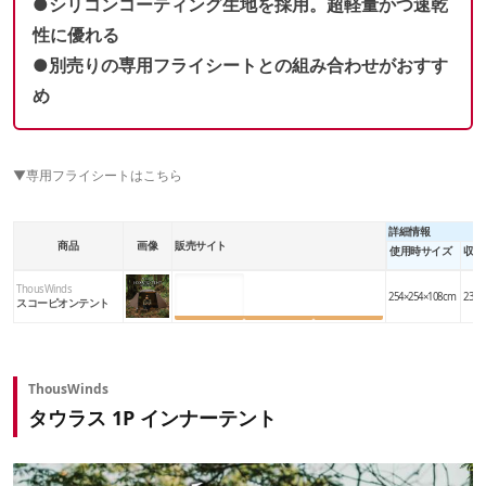
●シリコンコーティング生地を採用。超軽量かつ速乾
性に優れる
●別売りの専用フライシートとの組み合わせがおすす
め
▼専用フライシートはこちら
詳細情報
商品
画像
販売サイト
使用時サイズ
収納
ThousWinds
楽天市場
Amazon
Yahoo!
254×254×108cm
23×1
スコーピオンテント
ThousWinds
タウラス 1P インナーテント