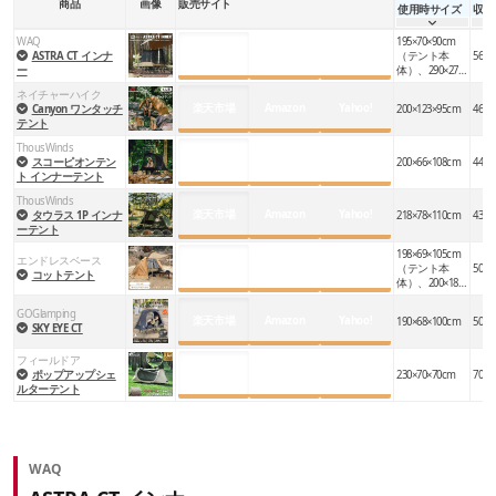
商品
画像
販売サイト
使用時サイズ
収納
と、帰宅後のお手入れにさらに手間がかかってしまいま
WAQ
195×70×90cm
す。
楽天市場
Amazon
Yahoo!
ASTRA CT インナ
（テント本
56×1
ー
体）、290×270
×125cm（フラ
ネイチャーハイク
イシート）
テントコットを使用した場合も脚は汚れますが、
テントの
楽天市場
Amazon
Yahoo!
Canyon ワンタッチ
200×123×95cm
46×1
テント
生地が汚れるのと比べると、きれいにするのはとても簡単
ThousWinds
楽天市場
Amazon
Yahoo!
スコーピオンテン
200×66×108cm
44×9
です。
ト インナーテント
ThousWinds
楽天市場
Amazon
Yahoo!
タウラス 1P インナ
218×78×110cm
43×1
さらに、大きな水たまりができてしまうような水はけの悪
ーテント
198×69×105cm
い場所でも、
テントの下からの浸水を心配する必要があり
エンドレスベース
楽天市場
Amazon
Yahoo!
（テント本
50×1
コットテント
体）、200×180
ません。
×120cm（フラ
イシート）
GOGlamping
楽天市場
Amazon
Yahoo!
190×68×100cm
50×1
SKY EYE CT
ペグ打ちが不要で設営がとても簡単
フィールドア
楽天市場
Amazon
Yahoo!
ポップアップシェ
230×70×70cm
70×4
ルターテント
WAQ