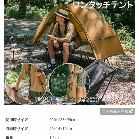
リットを持つアイテム
といえます。
この商品を見る
使用時サイズ
200×123×95cm
収納時サイズ
46×14×15cm
重量
1.5kg