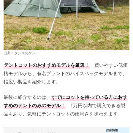
ファミリーキャンプなどで使いたい場合は、
テントコット
雨が降っている日もテントの底が汚れない
を2個以上用意するか、普通のテントとあわせて使う
など
の方法も検討しましょう。
出典：
タンスのゲン
テントコットのおすすめモデルを厳選！
買いやすい低価
格モデルから、有名ブランドのハイスペックモデルまで、
幅広い製品を紹介します。
最後に紹介するのは、
すでにコットを持っている方におす
すめのテントのみのモデル！
1万円以内で購入できる製
出典：PIXTA
品もあり、気軽にテントコットの便利さを味わえます。
雨の日のキャンプで面倒なのが、テントが汚れてしまうこ
と。特に、地面と接する底部分に泥汚れが付いてしまう
詳細情報