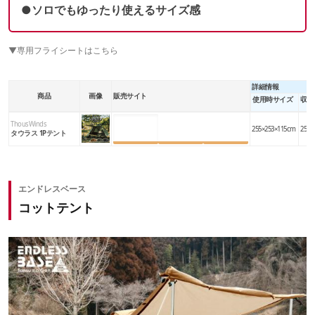
●ソロでもゆったり使えるサイズ感
▼専用フライシートはこちら
詳細情報
商品
画像
販売サイト
使用時サイズ
収納
ThousWinds
楽天市場
Amazon
Yahoo!
255×253×115cm
25×4
タウラス 1Pテント
エンドレスベース
コットテント