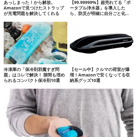
あっしまった！から解放。
【99.99999%】超売れてる「ポ
Amazonで見つけたストラップ
ータブル浄水器」を導入した
が充電問題を解決してくれる
ら、防災が明確に自分ごと化し
た
冷凍庫の「保冷剤邪魔すぎ問
【セール中】クルマの荷室が爆
題」はコレで解決！ 隙間も埋め
増！Amazonで安くなってる収
られるコンパクト保冷剤10選
納系グッズ10選