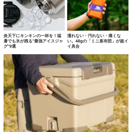
炎天下にキンキンの一杯を！猛
濡れない・汚れない・痛くな
暑でも氷が残る“最強アイスジャ
い。48gの「ミニ座布団」が超イ
グ”9選
イ具合