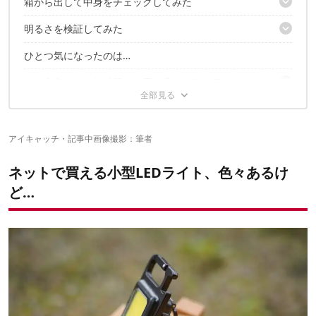
箱から出して中身をチェックしてみた
明るさを検証してみた
4パターンで点灯する
マグネット内蔵で車のボディにもつけられる
ひとつ気になったのは…
モードごとの明るさを比較
背面はスタンド付きで便利
2灯同時使用してみた
なんと！栓抜きとしても使える
使い方色々で、短時間の使用に適したCOBライト
ゴールゼロと比較すると、ほぼ同程度の明るさだった！
✔こちらの記事もおすすめ
アイキャッチ・記事中画像撮影：筆者
ネットで買える小型LEDライト、色々あるけ
ど…