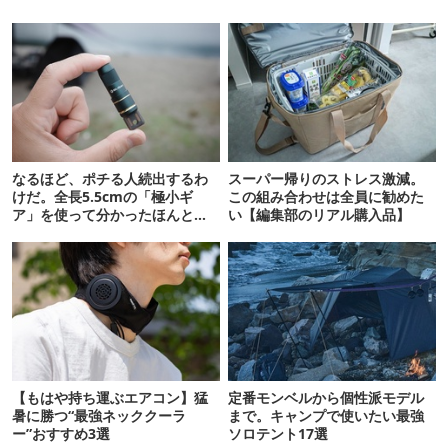
なるほど、ポチる人続出するわ
スーパー帰りのストレス激減。
けだ。全長5.5cmの「極小ギ
この組み合わせは全員に勧めた
ア」を使って分かったほんとの
い【編集部のリアル購入品】
魅力
【もはや持ち運ぶエアコン】猛
定番モンベルから個性派モデル
暑に勝つ“最強ネッククーラ
まで。キャンプで使いたい最強
ー”おすすめ3選
ソロテント17選