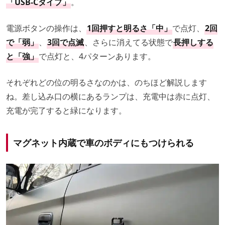
「USB-Cタイプ」
。
電源ボタンの操作は、
1回押すと明るさ「中」
で点灯、
2回
で「弱」
、
3回で点滅
、さらに消えてる状態で
長押しする
と「強」
で点灯と、4パターンあります。
それぞれどの位の明るさなのかは、のちほど解説します
ね。差し込み口の横にあるランプは、充電中は赤に点灯、
充電が完了すると緑になります。
マグネット内蔵で車のボディにもつけられる