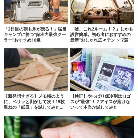
「2日目の朝も氷が残る！」猛暑
「嘘、これ2ルーム！？」しかも
キャンプに勝つ“保冷力最強クー
設営簡単。初心者におすすめの
ラー”おすすめ16選
最新“おしゃれ広々テント”7選
【新発想すぎる】メモ帳のよう
【検証】やっぱり保冷剤はロゴ
に、ベリッと剥がして次！15枚
スが“最強”！？アイスが溶けな
重ねの「紙皿」を試してみた
いって本当か試してみた
ら…