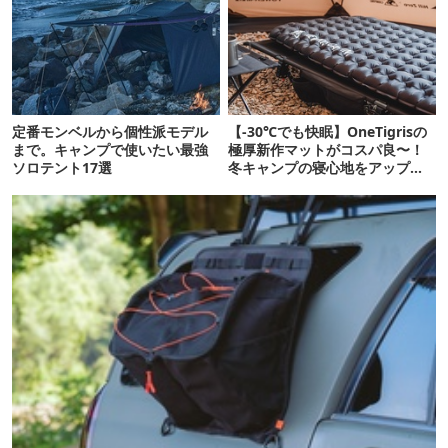
定番モンベルから個性派モデル
【-30℃でも快眠】OneTigrisの
まで。キャンプで使いたい最強
極厚新作マットがコスパ良〜！
ソロテント17選
冬キャンプの寝心地をアップデ
ートするチャンスです