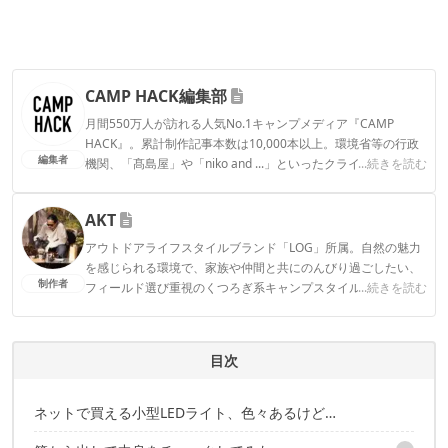
CAMP HACK編集部
月間550万人が訪れる人気No.1キャンプメディア『CAMP
HACK』。累計制作記事本数は10,000本以上。環境省等の行政
編集者
機関、「髙島屋」や「niko and ...」といったクライアントとの
...続きを読む
連携実績多数。また、TBSテレビ『ラヴィット！』等、各メデ
ィアで登壇機会多数の編集部員も所属。
AKT
CAMP HACK編集部のプロフィール
アウトドアライフスタイルブランド「LOG」所属。自然の魅力
を感じられる環境で、家族や仲間と共にのんびり過ごしたい、
制作者
フィールド選び重視のくつろぎ系キャンプスタイル。のんびり
...続きを読む
過ごすはずが、いつしか撮影や執筆に追われてキャンプが忙し
なくなってしまった本末転倒キャンパー。Life over ground!
AKTのプロフィール
目次
ネットで買える小型LEDライト、色々あるけど…