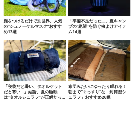
顔をつけるだけで別世界。人気
「準備不足だった…」夏キャン
の“シュノーケルマスク”おすす
プの“絶望”を防ぐ虫よけアイテ
め13選
ム14選
「寝袋だと暑い、タオルケット
布団みたいにゆったり眠れる！
だと寒い…」結論、夏の睡眠
朝まで“ぐっすり”な「封筒型シ
は“タオルシュラフ”が正解だっ
ュラフ」おすすめ26選
た