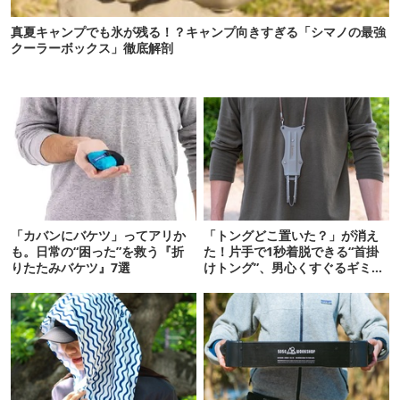
真夏キャンプでも氷が残る！？キャンプ向きすぎる「シマノの最強
クーラーボックス」徹底解剖
「カバンにバケツ」ってアリか
「トングどこ置いた？」が消え
も。日常の“困った”を救う『折
た！片手で1秒着脱できる“首掛
りたたみバケツ』7選
けトング”、男心くすぐるギミッ
クが最高だった