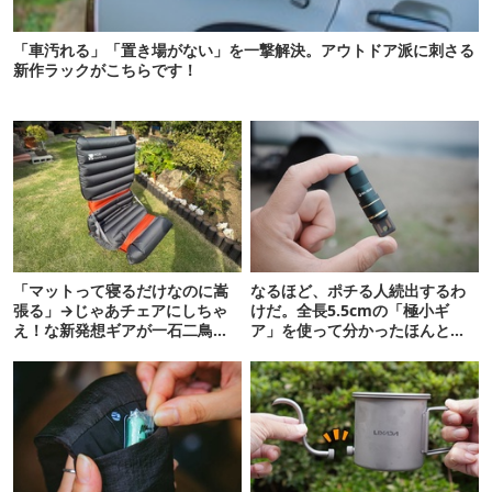
「車汚れる」「置き場がない」を一撃解決。アウトドア派に刺さる
新作ラックがこちらです！
「マットって寝るだけなのに嵩
なるほど、ポチる人続出するわ
張る」→じゃあチェアにしちゃ
けだ。全長5.5cmの「極小ギ
え！な新発想ギアが一石二鳥以
ア」を使って分かったほんとの
上なんだか！
魅力