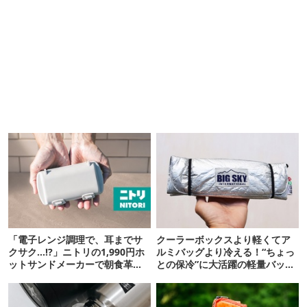
「電子レンジ調理で、耳までサ
クーラーボックスより軽くてア
クサク…!?」ニトリの1,990円ホ
ルミバッグより冷える！“ちょっ
ットサンドメーカーで朝食革命
との保冷”に大活躍の軽量バッグ
が起きた
7選