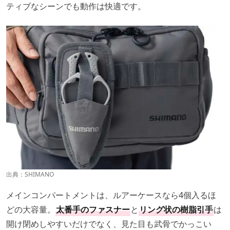
ティブなシーンでも動作は快適です。
出典：
SHIMANO
メインコンパートメントは、ルアーケースなら4個入るほ
どの大容量。
太番手のファスナー
と
リング状の樹脂引手
は
開け閉めしやすいだけでなく、見た目も武骨でかっこい