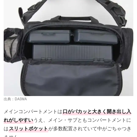
出典：
DAIWA
メインコンパートメントは
口がパカッと大きく開き出し入
れがしやすい
うえ、メイン・サブともコンパートメントに
は
スリットポケット
が多数配置されていて中がごちゃつき
ません。