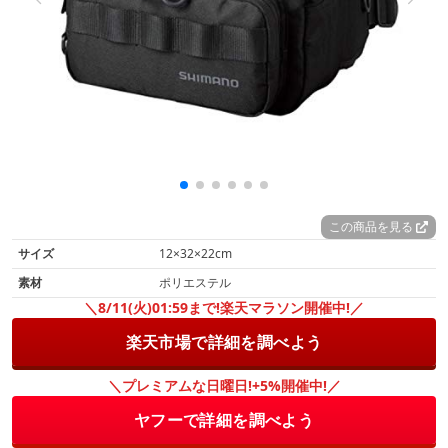
この商品を見る
サイズ
12×32×22cm
素材
ポリエステル
＼8/11(火)01:59まで!楽天マラソン開催中!／
楽天市場で詳細を調べよう
＼プレミアムな日曜日!+5%開催中!／
ヤフーで詳細を調べよう