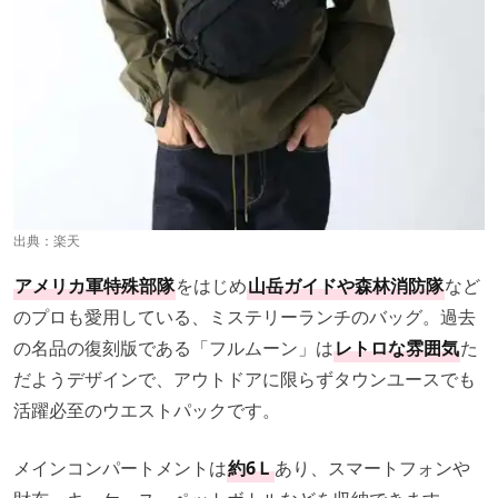
出典：
楽天
アメリカ軍特殊部隊
をはじめ
山岳ガイドや森林消防隊
など
のプロも愛用している、ミステリーランチのバッグ。過去
の名品の復刻版である「フルムーン」は
レトロな雰囲気
た
だようデザインで、アウトドアに限らずタウンユースでも
活躍必至のウエストパックです。
メインコンパートメントは
約6Ｌ
あり、スマートフォンや