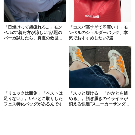
「日焼けって超疲れる…」モン
「コスパ高すぎて即買い！」モ
ベルの“着た方が涼しい”話題の
ンベルのショルダーバッグ、本
パーカ試したら、真夏の救世主
気でおすすめしたい7選
だった
「リュックは面倒」「ベストは
「スッと履ける」「かかとを踏
足りない」。いいとこ取りした
める」。脱ぎ履きのイライラが
フェス特化バッグがあるんです
消える快適“スニーカーサンダ
ル”6選