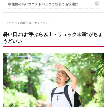
機能性の高いウエストパックで残暑でも快適に！
1｜6Lでたくさん入るのに、シュッとして見える秘密は…ミステリ
ーランチ「フルムーン」
✔こちらの記事もおすすめ
2｜ドリンクホルダーが超助かる！パタゴニア「テラヴィア・ヒッ
プ・パック」
アイキャッチ画像出典：
ナチュラム
3｜釣り用バッグも、ウエストパックになるんですダイワ「ヒップ
バッグ」
暑い日には“手ぶら以上・リュック未満”がちょ
4｜フィット感抜群で、着脱や開閉もスムーズ！シマノ「ヒップバ
ッグ」
うどいい
5｜釣具メーカーの中でも日常使いしやすいデザインアブガルシア
「ヒップバッグスモール3」
6｜ちょっとそこまで…のお出かけなら3Lのコレ！マムート
Lithium Waistpack
7｜収納力デザインともに一味違う本格派！オスプレイ「talon
6」