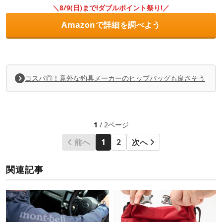
＼8/9(日)まで!ダブルポイント祭り!／
Amazonで詳細を調べよう
コスパ◎！意外な釣具メーカーのヒップバッグも良さそう
1
/ 2ページ
前へ
1
2
次へ
関連記事