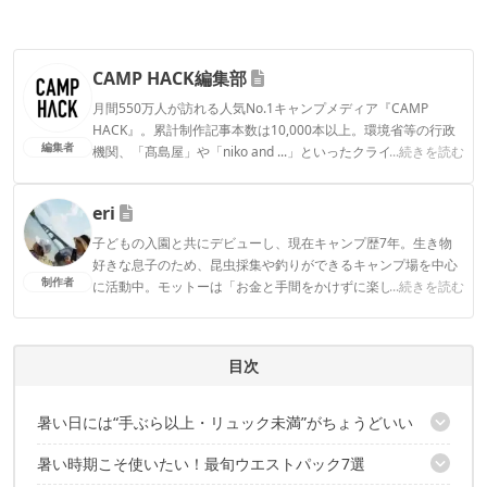
CAMP HACK編集部
月間550万人が訪れる人気No.1キャンプメディア『CAMP
HACK』。累計制作記事本数は10,000本以上。環境省等の行政
編集者
機関、「髙島屋」や「niko and ...」といったクライアントとの
...続きを読む
連携実績多数。また、TBSテレビ『ラヴィット！』等、各メデ
ィアで登壇機会多数の編集部員も所属。
eri
CAMP HACK編集部のプロフィール
子どもの入園と共にデビューし、現在キャンプ歴7年。生き物
好きな息子のため、昆虫採集や釣りができるキャンプ場を中心
制作者
に活動中。モットーは「お金と手間をかけずに楽しく！」とい
...続きを読む
うコスパ重視の庶民派ファミリーキャンパー。お気に入りのブ
ランドはWAQとDOD。
eriのプロフィール
目次
暑い日には“手ぶら以上・リュック未満”がちょうどいい
暑い時期こそ使いたい！最旬ウエストパック7選
「ウエストパック＝ダサい」の時代は、もう終わった！