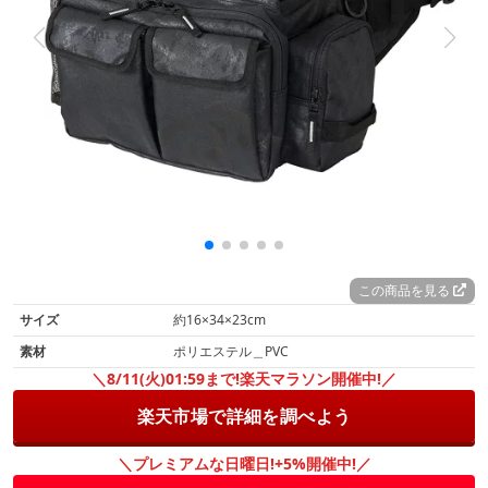
この商品を見る
サイズ
約16×34×23cm
素材
ポリエステル＿PVC
＼8/11(火)01:59まで!楽天マラソン開催中!／
楽天市場で詳細を調べよう
＼プレミアムな日曜日!+5%開催中!／