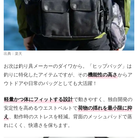
出典：
楽天
お次は釣り具メーカーのダイワから。「ヒップバッグ」は
釣りに特化したアイテムですが、その
機能性の高さ
からア
ウトドアや日常のバッグとしても大活躍！
軽量かつ体にフィットする設計
で動きやすく、独自開発の
安定性を高めるウエストベルトで
荷物の揺れを最小限に抑
え
、動作時のストレスを軽減。背面のメッシュパッドで蒸
れにくく、快適さを保ちます。