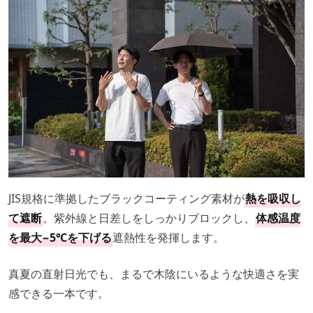
JIS規格に準拠したブラックコーティング素材が
熱を吸収し
て遮断
。紫外線と日差しをしっかりブロックし、
体感温度
を最大−5℃を下げる
遮熱性を発揮します。
真夏の直射日光でも、まるで木陰にいるような快適さを実
感できる一本です。