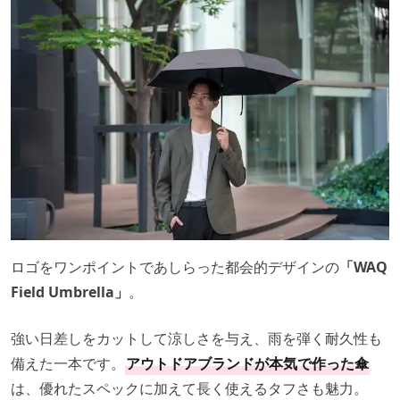
ロゴをワンポイントであしらった都会的デザインの
「WAQ
Field Umbrella」
。
強い日差しをカットして涼しさを与え、雨を弾く耐久性も
備えた一本です。
アウトドアブランドが本気で作った傘
は、優れたスペックに加えて長く使えるタフさも魅力。