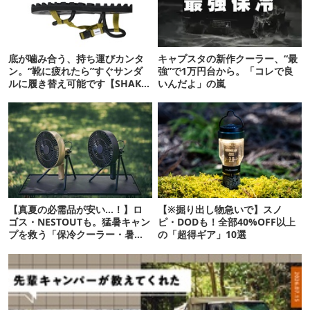
底が噛み合う、持ち運びカンタ
キャプスタの新作クーラー、“最
ン。“靴に疲れたら”すぐサンダ
強”で1万円台から。「コレで良
ルに履き替え可能です【SHAKA
いんだよ」の嵐
新作】
【真夏の必需品が安い…！】ロ
【※掘り出し物急いで】スノ
ゴス・NESTOUTも。猛暑キャン
ピ・DODも！全部40%OFF以上
プを救う「保冷クーラー・暑さ
の「超得ギア」10選
対策ギア」12選