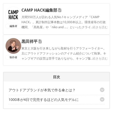
CAMP HACK編集部
月間550万人が訪れる人気No.1キャンプメディア『CAMP
HACK』。累計制作記事本数は10,000本以上。環境省等の行政
編集者
機関、「髙島屋」や「niko and ...」といったクライアントとの
...続きを読む
連携実績多数。また、TBSテレビ『ラヴィット！』等、各メデ
ィアで登壇機会多数の編集部員も所属。
黒田祥平
CAMP HACK編集部のプロフィール
東京と大阪を行き来しながら取材を行うアラフォーライター。
主にアウトドアファッションのアイテム紹介について執筆。キ
制作者
ャンプギアの設営は苦手でありながら、キャンプ飯を平らげる
...続きを読む
のは得意。趣味は日本各地で仕入れた地酒を夜な夜なちびちび
と嗜むこと。
黒田祥平のプロフィール
目次
アウトドアブランドが本気で作る傘とは？
1000本が4日で完売するほどの人気モデルに
完全遮光で体感温度を最大−5℃下げる
雨を効果的に弾くうえに耐久性も抜群
✔️こちらの記事もおすすめ
片手&ワンプッシュの自動開閉を採用