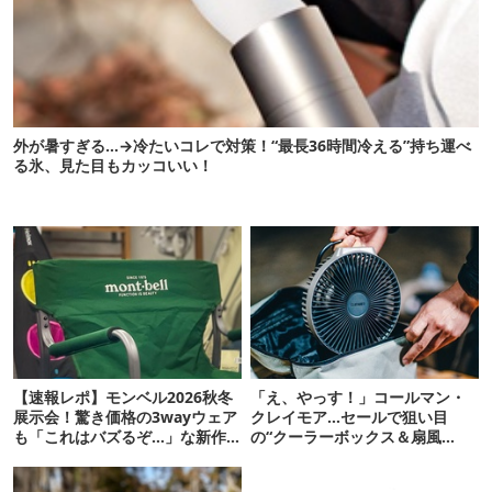
外が暑すぎる…→冷たいコレで対策！“最長36時間冷える”持ち運べ
る氷、見た目もカッコいい！
【速報レポ】モンベル2026秋冬
「え、やっす！」コールマン・
展示会！驚き価格の3wayウェア
クレイモア…セールで狙い目
も「これはバズるぞ…」な新作
の“クーラーボックス＆扇風
10選
機”12選