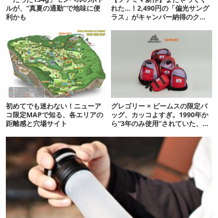
ルが、“真夏の通勤”で地味に便
れた…！2,490円の「偏光サング
利かも
ラス」がキャンパー納得のクオ
リティ
初めてでも迷わない！ニューア
グレゴリー × ビームスの限定バ
コ限定MAPで知る、各エリアの
ッグ、カッコよすぎ。1990年か
距離感と穴場サイト
ら“3年のみ使用”されていた、紫
タグが復活