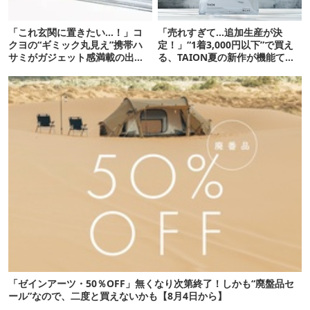
「これ玄関に置きたい…！」コ
「売れすぎて…追加生産が決
クヨの“ギミック丸見え”携帯ハ
定！」“1着3,000円以下”で買え
サミがガジェット感満載の出来
る、TAION夏の新作が機能てん
栄え
こ盛りです
「ゼインアーツ・50％OFF」無くなり次第終了！しかも“廃盤品セ
ール”なので、二度と買えないかも【8月4日から】