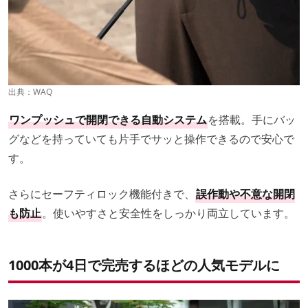
出典：
WAQ
ワンプッシュで開閉できる自動システム
を搭載。手にバッ
グなどを持っていても片手でサッと操作できるので安心で
す。
さらにセーフティロック機能付きで、
誤作動や不意な開閉
も防止
。使いやすさと安全性をしっかり両立しています。
1000本が4日で完売するほどの人気モデルに