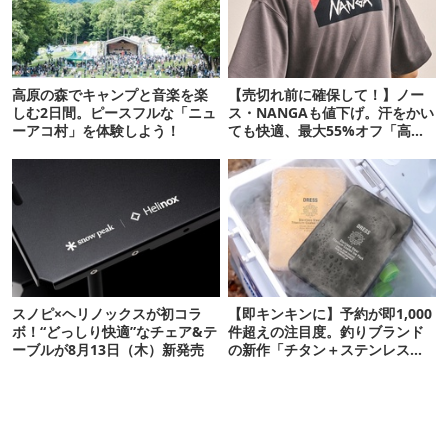
高原の森でキャンプと音楽を楽
【売切れ前に確保して！】ノー
しむ2日間。ピースフルな「ニュ
ス・NANGAも値下げ。汗をかい
ーアコ村」を体験しよう！
ても快適、最大55%オフ「高機
能ウェア」10選
スノピ×ヘリノックスが初コラ
【即キンキンに】予約が即1,000
ボ！“どっしり快適”なチェア&テ
件超えの注目度。釣りブランド
ーブルが8月13日（木）新発売
の新作「チタン＋ステンレスの
保冷剤」が再販開始