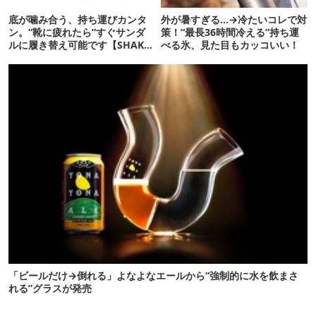
底が噛み合う、持ち運びカンタ
外が暑すぎる…→冷たいコレで対
ン。“靴に疲れたら”すぐサンダ
策！“最長36時間冷える”持ち運
ルに履き替え可能です【SHAKA
べる氷、見た目もカッコいい！
新作】
「ビールだけ→倒れる」よなよなエールから“強制的に水を飲まさ
れる”グラスが発売