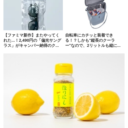
【ファミマ新作】またやってく
自転車にカチッと装着でき
れた…！2,490円の「偏光サング
る！？しかも“縦長のクーラ
ラス」がキャンパー納得のクオ
ー”なので、2リットルも縦に入
リティ
ります【THULE新作】