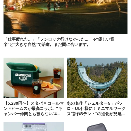
「仕事疲れた…」「フジロック行けなかった…」→“優しい音
楽”と“大きな自然”で治癒。まだ間に合います。
【5,280円〜】スタバ × コールマ
あの名作「シェルターG」がソ
ン ×ビームスが最高コラボ。“キ
ロ・UL仕様に！ミニマルワーク
ャンパー仲間とも被らない”4ア
ス“新作3テント”の進化が見逃せ
イテムを発表
ない