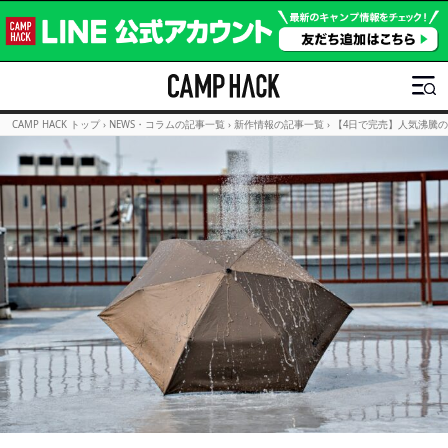
CAMP HACK トップ
›
NEWS・コラムの記事一覧
›
新作情報の記事一覧
›
【4日で完売】人気沸騰の