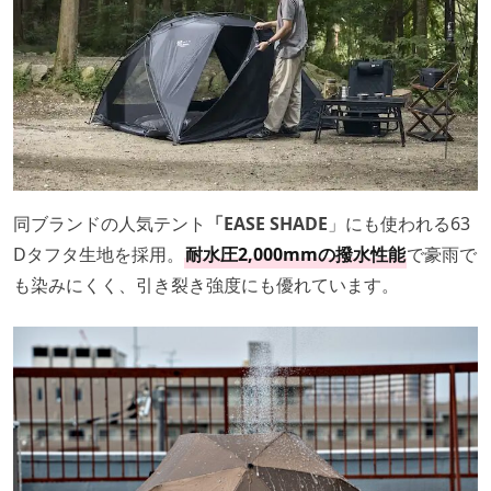
同ブランドの人気テント
「EASE SHADE
」にも使われる63
Dタフタ生地を採用。
耐水圧2,000mmの撥水性能
で豪雨で
も染みにくく、引き裂き強度にも優れています。