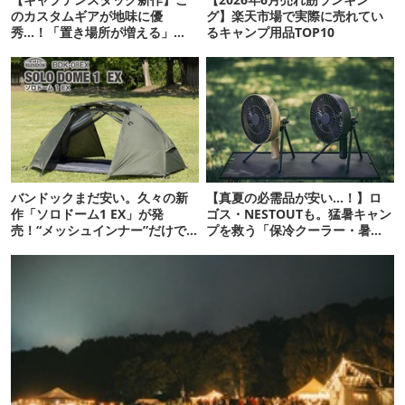
のカスタムギアが地味に優
グ】楽天市場で実際に売れてい
秀…！「置き場所が増える」
るキャンプ用品TOP10
「荷物が落ちない」
バンドックまだ安い。久々の新
【真夏の必需品が安い…！】ロ
作「ソロドーム1 EX」が発
ゴス・NESTOUTも。猛暑キャン
売！“メッシュインナー”だけで
プを救う「保冷クーラー・暑さ
も使えるよ【防災も◎】
対策ギア」12選