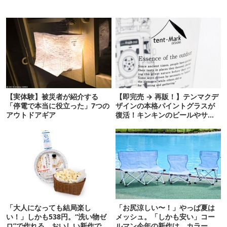
【実体験】被災者が紹介する
【即完売 → 再販！】テンマクデ
「停電で本当に役立った」7つの
ザインの本格パイントグラスが
アウトドアギア
復活！キンキンのビールやサワ
ーに最高
「大人になっても結局楽し
「お尻涼しい〜！」やっぱ夏は
い！」しかも538円。“洗い物ゼ
メッシュ。「しかも安い」コー
ロ”で作れる、おいしい新作です
ルマン今年の新作は、カラーも