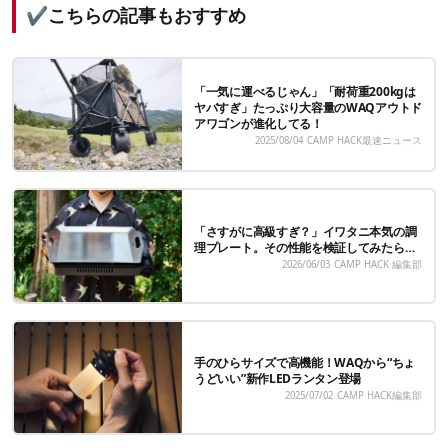
✔️こちらの記事もおすすめ
「一気に運べるじゃん」「耐荷重200kgは
ヤバすぎ」たっぷり大容量のWAQアウトド
アワゴンが進化してる！
2025/08/04
CAMP HACK最速ニュース
「さすがに高級すぎ？」イワタニ本気の調
理プレート。その性能を検証してみたら…
2026/06/03
CAMP HACK 編集部
手のひらサイズで高機能！WAQから“ちょ
うどいい”新作LEDランタン登場
2025/07/02
CAMP HACK編集部