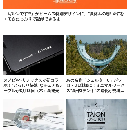
「写ルンです™」がビームス特別デザインに。“夏休みの思い出”を
エモさたっぷりで記録できるよ
スノピ×ヘリノックスが初コラ
あの名作「シェルターG」がソ
ボ！“どっしり快適”なチェア&テ
ロ・UL仕様に！ミニマルワーク
ーブルが8月13日（木）新発売
ス“新作3テント”の進化が見逃せ
ない