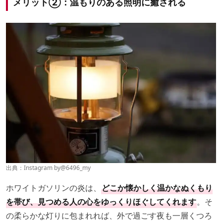
メリット
②：温もりのある照明
に癒される
出典：Instagram by
@6496_my
ホワイトガソリンの炎は、
どこか懐かしく温かなぬくもり
を帯び、見つめる人の心をゆっくりほぐしてくれます
。そ
の柔らかな灯りに包まれれば、外で過ごす夜も一層くつろ