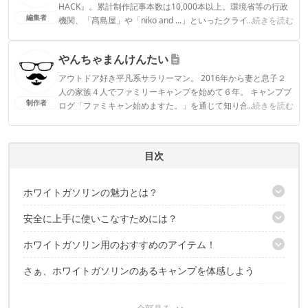
HACK』。累計制作記事本数は10,000本以上。環境省等の行政
編集者
機関、「髙島屋」や「niko and ...」といったクライアントとの
...続きを読む
連携実績多数。また、TBSテレビ『ラヴィット！』等、各メデ
ィアで登壇機会多数の編集部員も所属。
やんちゃまんけんたい
CAMP HACK編集部のプロフィール
アウトドア好き平凡系サラリーマン。 2016年から妻と息子２
人の家族４人でファミリーキャンプを始めて６年。 キャンプブ
制作者
ログ「ファミキャン始めますた。」を通じて知り合った、全国
...続きを読む
の友人とのコミュニケーションやグループキャンプを楽しみに
生きています。 ＳＵＰやウィンタースポーツ始めアウトドア好
きなお父さん目線の親しみやすい情報を心掛けています。
目次
やんちゃまんけんたいのプロフィール
ホワイトガソリンの魅力とは？
安全に上手に使いこなすためには？
メリット①：強い火力で料理できる
メリット②：温もりのある照明に癒される
ホワイトガソリン用のおすすめのアイテム！
使い方
どこで買える？お得な買い方は？
保管方法
さぁ、ホワイトガソリンのあるキャンプを体感しよう
バーナー・ストーブ
処分方法
ランタン
ホワイトガソリンに関する記事はこちら！