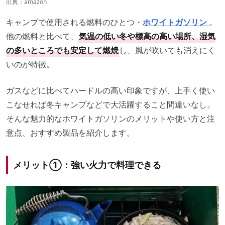
出典：
amazon
キャンプで使用される燃料のひとつ・
ホワイトガソリン
。
他の燃料と比べて、
気温の低い冬や標高の高い場所、湿気
の多いところでも安定して燃焼
し、風が吹いても消えにく
いのが特徴。
ガスなどに比べてハードルの高い印象ですが、上手く使い
こなせれば冬キャンプなどで大活躍すること間違いなし。
そんな魅力的なホワイトガソリンのメリットや使い方と注
意点、おすすめ製品を紹介します。
メリット
①：強い火力で料理できる