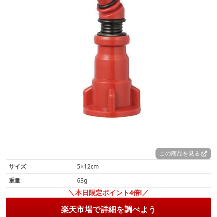
この商品を見る
サイズ
5×12cm
重量
63g
＼本日限定ポイント4倍!／
楽天市場で詳細を調べよう