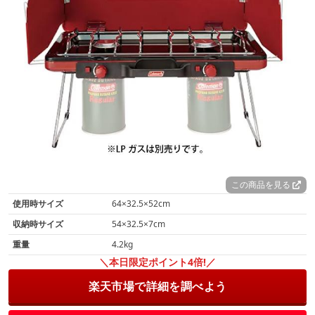
この商品を見る
使用時サイズ
64×32.5×52cm
収納時サイズ
54×32.5×7cm
重量
4.2kg
＼本日限定ポイント4倍!／
楽天市場で詳細を調べよう