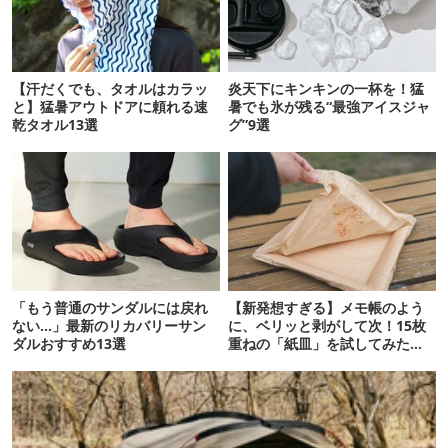
【汗だくでも、タオルはカラッ
炎天下にキンキンの一杯を！猛
と】猛暑アウトドアに頼れる速
暑でも氷が残る“最強アイスジャ
乾タオル13選
グ”9選
「もう普通のサンダルには戻れ
【新発想すぎる】メモ帳のよう
ない…」最新のリカバリーサン
に、ベリッと剥がして次！15枚
ダルおすすめ13選
重ねの「紙皿」を試してみた
ら…