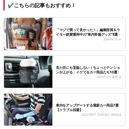
✔こちらの記事もおすすめ！
「マジで買って良かった！」編集部員＆ラ
イター絶賛愛用中の“車内常備グッズ”8選
2026/04/16
eri
見た目にも妥協しない！ちょっとテンショ
ンが上がる、イケてるカー用品たち10選
2024/11/15
夏野 栄
車内をアップデートする最新カー用品7選
【トラブル回避】
2022/09/07
TOMOKO YAMADA