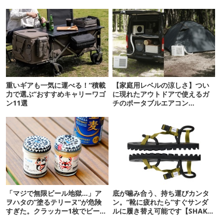
重いギアも一気に運べる！“積載
【家庭用レベルの涼しさ】つい
力で選ぶ”おすすめキャリーワゴ
に現れたアウトドアで使えるガ
ン11選
チのポータブルエアコン
「Suzune」最速レビュー
「マジで無限ビール地獄…」ア
底が噛み合う、持ち運びカンタ
ヲハタの“塗るテリーヌ”が危険
ン。“靴に疲れたら”すぐサンダ
すぎた。クラッカー1枚でビール
ルに履き替え可能です【SHAKA
が止まらない！
新作】