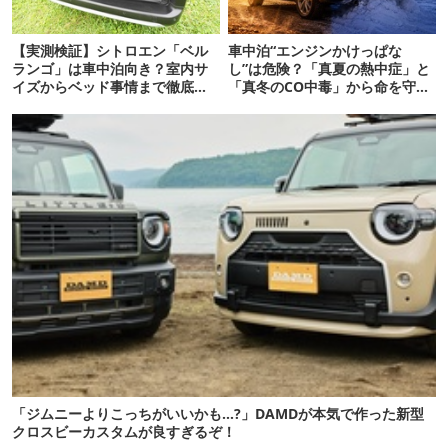
【実測検証】シトロエン「ベル
車中泊“エンジンかけっぱな
ランゴ」は車中泊向き？室内サ
し”は危険？「真夏の熱中症」と
イズからベッド事情まで徹底レ
「真冬のCO中毒」から命を守る
ビュー
正しい対策
「ジムニーよりこっちがいいかも…?」DAMDが本気で作った新型
クロスビーカスタムが良すぎるぞ！