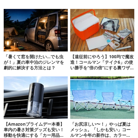
「暑くて窓を開けたい…でも虫
【遠征前にやろう】100均で魔改
が！」夏の車中泊のジレンマを
造！コールマン「テイク6」の使
劇的に解決する方法とは？
い勝手を“倍の倍”にする裏ワザ6
連発
【Amazonプライムデー本番】
「お尻涼しい〜！」やっぱ夏は
車内の暑さ対策グッズも安い！
メッシュ。「しかも安い」コー
移動を快適にする「カー用品」
ルマン今年の新作は、カラーも