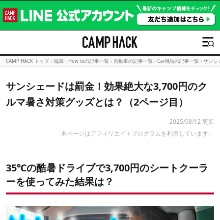
CAMP HACK トップ
›
知識・How toの記事一覧
›
自動車の記事一覧
›
Car用品の記事一覧
›
サンシ
サンシェードは罰金！効果絶大な3,700円のク
ルマ暑さ対策グッズとは？（2ページ目）
2025/08/12 更新
本ページはアフィリエイトプログラムを利用しています。
35℃の酷暑ドライブで3,700円のシートクーラ
ーを使ってみた結果は？