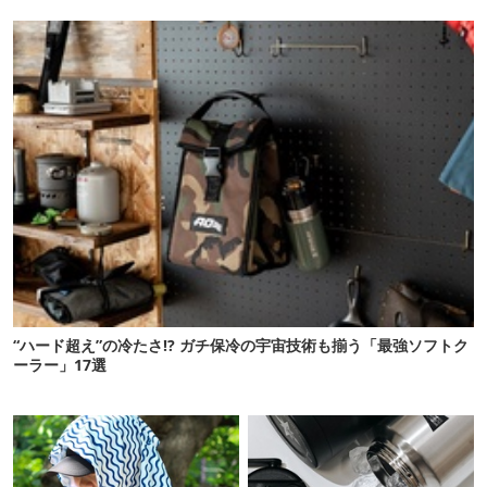
12選
さわやかです
“ハード超え”の冷たさ!? ガチ保冷の宇宙技術も揃う「最強ソフトク
ーラー」17選