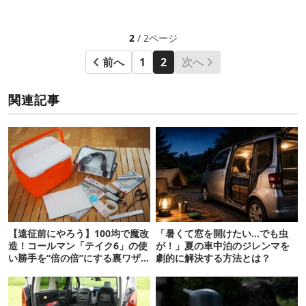
2
/ 2ページ
前へ
1
2
次へ
関連記事
【遠征前にやろう】100均で魔改
「暑くて窓を開けたい…でも虫
造！コールマン「テイク6」の使
が！」夏の車中泊のジレンマを
い勝手を“倍の倍”にする裏ワザ6
劇的に解決する方法とは？
連発