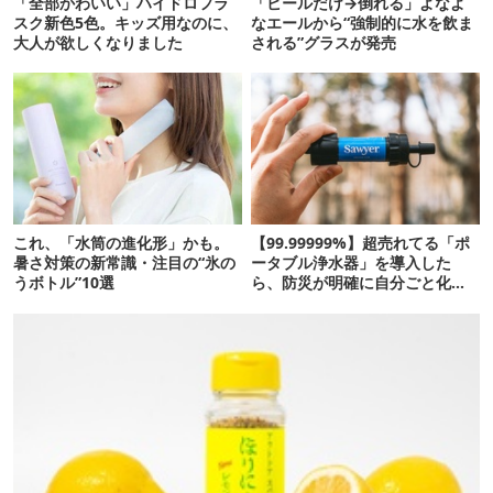
「全部かわいい」ハイドロフラ
「ビールだけ→倒れる」よなよ
スク新色5色。キッズ用なのに、
なエールから“強制的に水を飲ま
大人が欲しくなりました
される”グラスが発売
これ、「水筒の進化形」かも。
【99.99999%】超売れてる「ポ
暑さ対策の新常識・注目の“氷の
ータブル浄水器」を導入した
うボトル”10選
ら、防災が明確に自分ごと化し
た