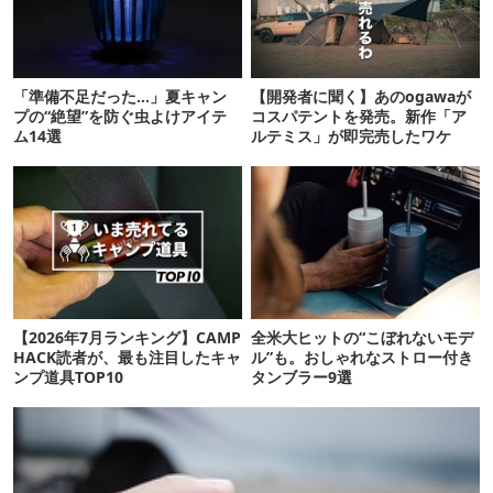
「準備不足だった…」夏キャン
【開発者に聞く】あのogawaが
プの“絶望”を防ぐ虫よけアイテ
コスパテントを発売。新作「ア
ム14選
ルテミス」が即完売したワケ
【2026年7月ランキング】CAMP
全米大ヒットの“こぼれないモデ
HACK読者が、最も注目したキャ
ル”も。おしゃれなストロー付き
ンプ道具TOP10
タンブラー9選