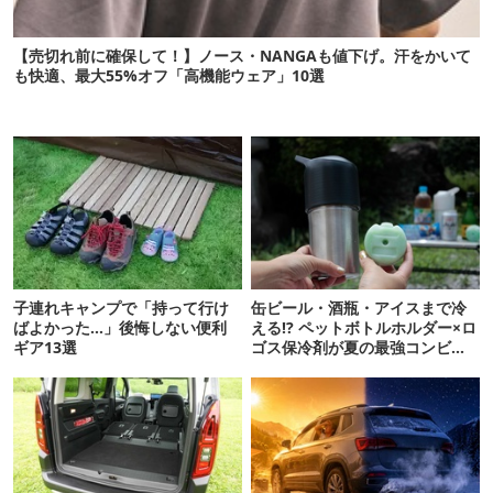
【売切れ前に確保して！】ノース・NANGAも値下げ。汗をかいて
も快適、最大55%オフ「高機能ウェア」10選
子連れキャンプで「持って行け
缶ビール・酒瓶・アイスまで冷
ばよかった…」後悔しない便利
える!? ペットボトルホルダー×ロ
ギア13選
ゴス保冷剤が夏の最強コンビだ
った