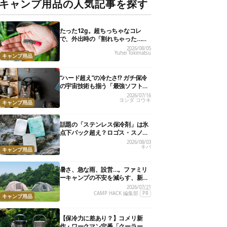
キャンプ用品の人気記事を探す
たった12g。超ちっちゃなコレ
で、外出時の「割れちゃった…」
がなくなりました
2026/08/05
Yuhei Tokimatsu
キャンプ用品
“ハード超え”の冷たさ!? ガチ保冷
の宇宙技術も揃う「最強ソフトク
ーラー」17選
2026/07/16
ヨシダ コウキ
キャンプ用品
話題の「ステンレス保冷剤」は氷
点下パック超え？ロゴス・スノー
ピーク・爆売れノーブランド品を
2026/08/03
キバ
比べてみた
キャンプ用品
暑さ、急な雨、設営…。ファミリ
ーキャンプの不安を減らす、新作
テントに注目です！
2026/07/21
CAMP HACK 編集部
PR
キャンプ用品
【保冷力に差あり？】コメリ新
作・ワークマン定番「クーラー」