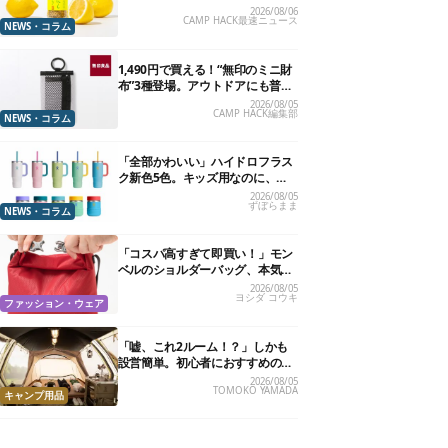
の万能スパイス！【8月21日発
2026/08/06
CAMP HACK最速ニュース
売】
NEWS・コラム
1,490円で買える！“無印のミニ財
布”3種登場。アウトドアにも普段
使いにもいいかも
2026/08/05
CAMP HACK編集部
NEWS・コラム
「全部かわいい」ハイドロフラス
ク新色5色。キッズ用なのに、大
人が欲しくなりました
2026/08/05
ずぼらまま
NEWS・コラム
「コスパ高すぎて即買い！」モン
ベルのショルダーバッグ、本気で
おすすめしたい7選
2026/08/05
ヨシダ コウキ
ファッション・ウェア
「嘘、これ2ルーム！？」しかも
設営簡単。初心者におすすめの最
新“おしゃれ広々テント”7選
2026/08/05
TOMOKO YAMADA
キャンプ用品