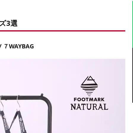
ズ3選
７WAYBAG