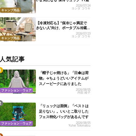
2026/07/24
ヨシダ コウキ
キャンプ用品
【冷凍対応も】“保冷じゃ満足で
きない人”向け、ポータブル冷蔵
庫おすすめ12選
2026/07/23
ヨシダ コウキ
キャンプ用品
人気記事
「帽子じゃ焼ける」「日傘は荷
物」→ちょうどいいアイテムが
スノーピークにありました
2026/08/05
ファッション・ウェア
内舘 綾子
「リュックは面倒」「ベストは
足りない」。いいとこ取りした
フェス特化バッグがあるんです
2026/08/05
ファッション・ウェア
Yuhei Tokimatsu