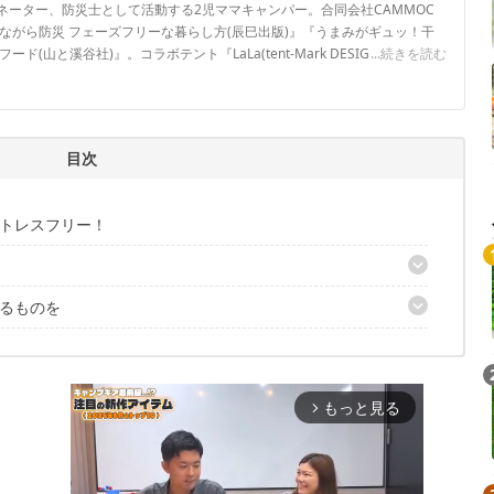
ネーター、防災士として活動する2児ママキャンパー。合同会社CAMMOC
ながら防災 フェーズフリーな暮らし方(辰巳出版)』『うまみがギュッ！干
(山と溪谷社)』。コラボテント『LaLa(tent-Mark DESIGNS)』。SNS
...続きを読む
フォローしていただけると嬉しいです！▶2016年～CAMP HACKライター
目次
トレスフリー！
るものを
AG
グケース
ミ箱 タワー
もっと見る
arrow_forward_ios