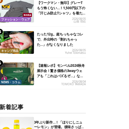
【ワークマン・無印】グレーT
もう怖くない…！1,500円以下の
「汗じみ防止Tシャツ」を着た
ら期待以上だった
2026/08/05
ファッション・ウェア
山畑 理絵
たった12g。超ちっちゃなコレ
で、外出時の「割れちゃっ
た…」がなくなりました
2026/08/05
キャンプ用品
Yuhei Tokimatsu
【速報レポ】モンベル2026秋冬
展示会！驚き価格の3wayウェ
アも「これはバズるぞ…」な新
作10選
2026/08/04
NEWS・コラム
TOMOKO YAMADA
新着記事
3年ぶり新作…！「ほりにしニュ
ーレモン」が登場。後味さっぱり