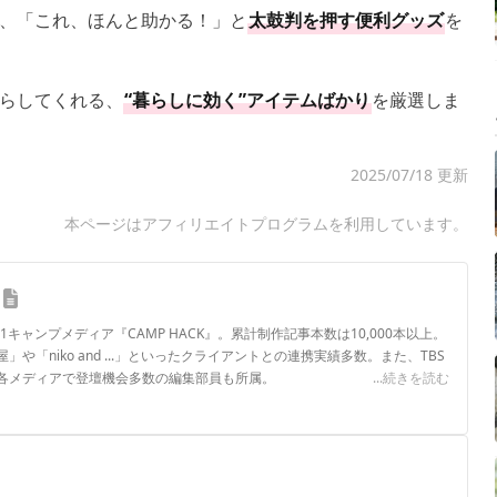
、「これ、ほんと助かる！」と
太鼓判を押す便利グッズ
を
らしてくれる、
“暮らしに効く”アイテムばかり
を厳選しま
2025/07/18 更新
本ページはアフィリエイトプログラムを利用しています。
.1キャンプメディア『CAMP HACK』。累計制作記事本数は10,000本以上。
や「niko and ...」といったクライアントとの連携実績多数。また、TBS
各メディアで登壇機会多数の編集部員も所属。
...続きを読む
ロフィール