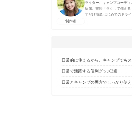
ライター、キャンプコーディ
所属。書籍『ラクして備える 
すだけ簡単 はじめてのドライフード
メインはInstagram気軽に
制作者
内舘 綾子のプロフィール
日常的に使えるから、キャンプでもス
日常で活躍する便利グッズ3選
日常とキャンプの両方でしっかり使え
1｜フットマークナチュラル / ７WAYB
2｜grn GENERAL LIFE / オマモリタ
✔こちらの記事もおすすめ
3｜山崎実業 / マグネット&シンク扉ゴ