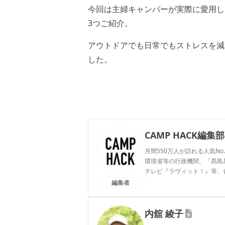
今回は主婦キャンパーが実際に愛用し
3つご紹介。
アウトドアでも日常でもストレスを減
した。
CAMP HACK編集部
月間550万人が訪れる人気No
環境省等の行政機関、「髙島屋」
テレビ『ラヴィット！』等、
編集者
CAMP HACK編集部のプ
内舘 綾子