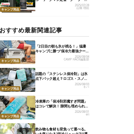
を真夏日に比較したら…決定的な
2025/07/28
山畑 理絵
違いが！
キャンプ用品
おすすめ最新関連記事
「2日目の朝も氷が残る！」猛暑
キャンプに勝つ“保冷力最強クー
ラー”おすすめ16選
2026/08/04
CAMP HACK編集部
キャンプ用品
話題の「ステンレス保冷剤」は氷
点下パック超え？ロゴス・スノー
ピーク・爆売れノーブランド品を
2026/08/03
キバ
比べてみた
キャンプ用品
冷凍庫の「保冷剤邪魔すぎ問題」
はコレで解決！ 隙間も埋められる
コンパクト保冷剤10選
2026/08/01
eri
キャンプ用品
飲み物も食材も背負って運べる。
いま気になる“保冷リュック”11選