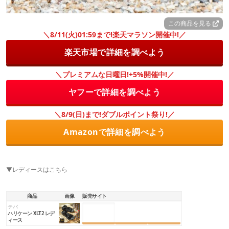
この商品を見る
＼8/11(火)01:59まで!楽天マラソン開催中!／
楽天市場で詳細を調べよう
＼プレミアムな日曜日!+5%開催中!／
ヤフーで詳細を調べよう
＼8/9(日)まで!ダブルポイント祭り!／
Amazonで詳細を調べよう
▼レディースはこちら
商品
画像
販売サイト
テバ
楽天市場
Amazon
Yahoo!
ハリケーン XLT2 レデ
ィース