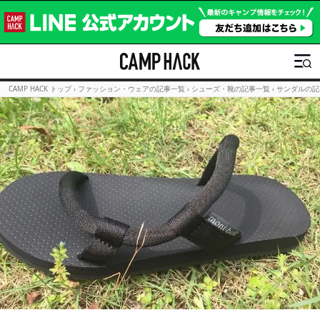
CAMP HACK トップ
›
ファッション・ウェアの記事一覧
›
シューズ・靴の記事一覧
›
サンダルの記