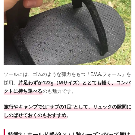
ソールには、ゴムのような弾力をもつ「E.V.A.フォーム」を
採用。
片足わずか122g（Mサイズ）ととても軽く、コンパ
クトに持ち運べる
のも魅力です。
旅行やキャンプでは“サブの1足”として、リュックの隙間に
しのばせておくのもおすすめ
。
特徴2：ホールド感がいい！秋シーズンだって履け