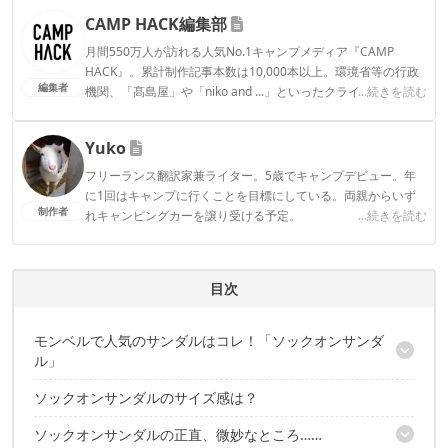
CAMP HACK編集部
月間550万人が訪れる人気No.1キャンプメディア『CAMP
HACK』。累計制作記事本数は10,000本以上。環境省等の行政
編集者
機関、「髙島屋」や「niko and ...」といったクライアントとの
...続きを読む
連携実績多数。また、TBSテレビ『ラヴィット！』等、各メデ
ィアで登壇機会多数の編集部員も所属。
Yuko
CAMP HACK編集部のプロフィール
フリーランス翻訳家兼ライター。5歳でキャンプデビュー。年
に1回はキャンプに行くことを目標にしている。両親からいず
制作者
れキャンピングカーを譲り受ける予定。
...続きを読む
Yukoのプロフィール
目次
モンベルで人気のサンダルはコレ！「ソックオンサンダ
ル」
ソックオンサンダルのサイズ感は？
特徴1：とにかく軽くて、携帯性バツグン
特徴2：ホールド感がいい！秋シーズンだって履ける
ソックオンサンダルの正直、微妙なところ……
特徴3：5,000円以下で買える！