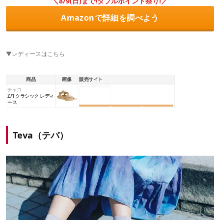
＼8/9(日)まで!ダブルポイント祭り!／
Amazonで詳細を調べよう
▼レディースはこちら
商品
画像
販売サイト
チャコ
楽天市場
Amazon
Yahoo!
Z/1 クラシック レディ
ース
Teva（テバ）