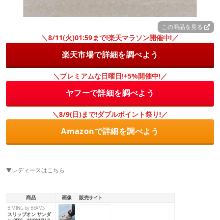
この商品を見る
＼8/11(火)01:59まで!楽天マラソン開催中!／
楽天市場で詳細を調べよう
＼プレミアムな日曜日!+5%開催中!／
ヤフーで詳細を調べよう
＼8/9(日)まで!ダブルポイント祭り!／
Amazonで詳細を調べよう
▼レディースはこちら
商品
画像
販売サイト
B:MING by BEAMS
楽天市場
Amazon
Yahoo!
スリップオン サンダ