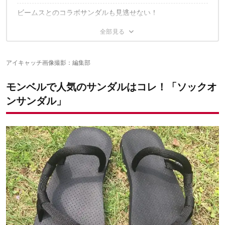
ビームスとのコラボサンダルも見逃せない！
長距離歩行には向いていない
モンベルだけじゃない！オシャレなアウトドアサンダル3
選
サンダルに関するおすすめ記事はこちら！
アイキャッチ画像撮影：編集部
Chaco（チャコ）
Teva（テバ）
KEEN（キーン）
モンベルで人気のサンダルはコレ！「ソックオ
ンサンダル」