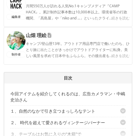
月間550万人が訪れる人気No.1キャンプメディア『CAMP
HACK』。累計制作記事本数は10,000本以上。環境省等の行政
編集者
機関、「髙島屋」や「niko and ...」といったクライアントとの
...続きを読む
連携実績多数。また、TBSテレビ『ラヴィット！』等、各メデ
ィアで登壇機会多数の編集部員も所属。
山畑 理絵
CAMP HACK編集部のプロフィール
キャンプ/登山歴13年。アウトドア用品専門店で働いたのち、ひ
とり旅に出たことがきっかけでアウトドアライターに転身。美
制作者
しい風景を求めて日本中をふらふら。その後出産を機にデュオ
...続きを読む
キャンプからファミキャンに移行。安全で、ストレスフリー
で、おしゃれで…という欲張りな願望を叶えるべく、キャンプ
ギアをアプデ中。1児の母。
目次
山畑 理絵のプロフィール
今回アイテムを紹介してくれるのは、広告カメラマン・中嶋
史治さん
１、自然のなかで引き立つまっしろなテント
２、 時代を超えて愛されるヴィンテージバーナー
スノートレッカー「Basecamp 10×13」
３、テーブルはお気に入りの“木箱”で