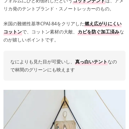
フォルムにひとめ惚れしたという
コットンテント
は、アメ
リカ発のテントブランド・スノートレッカーのもの。
米国の難燃性基準CPAI-84をクリアした
燃え広がりにくい
コットン
で、コットン素材の大敵、
カビを防ぐ加工済み
な
のが嬉しいポイントです。
なによりも見た目が可愛いし、
真っ白いテント
なの
で林間のグリーンにも映えます