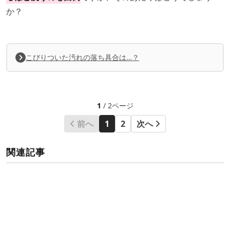
か？
こびりついた汚れの落ち具合は…？
1
/ 2ページ
前へ
1
2
次へ
関連記事