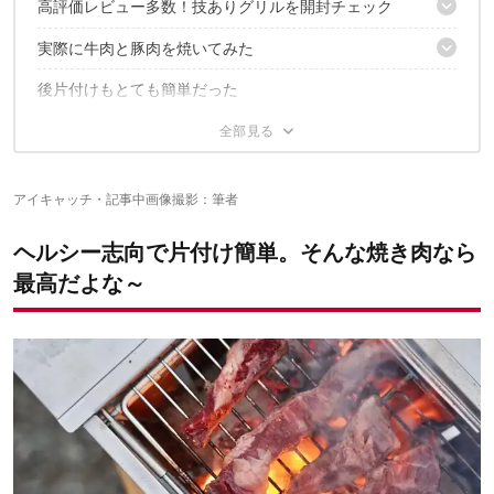
高評価レビュー多数！技ありグリルを開封チェック
いいグリル、あるんです！
実際に牛肉と豚肉を焼いてみた
油が切れる独特な構造がポイント！
後片付けもとても簡単だった
おっ、ポタポタと垂れてきた！
今度は満を持してのサムギョプサル
「ヘルシー焼肉グリル」のここが気になった
洗いやすさはどうか？
一石二鳥なヘルシーグリル
合う熱源が限られる
アイキャッチ・記事中画像撮影：筆者
カセットコンロの場合は、輻射熱に注意
✔こちらの記事もおすすめ
油跳ねも、それなりにあった
ヘルシー志向で片付け簡単。そんな焼き肉なら
最高だよな～