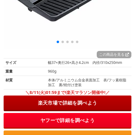
この商品を見る
サイズ
幅37×奥行26×高さ4.2cm 内径/310x250mm
重量
960g
材質
本体/アルミニウム合金表面加工 表/フッ素樹脂
加工 裏/焼付け塗装
＼8/11(火)01:59まで!楽天マラソン開催中!／
楽天市場で詳細を調べよう
ヤフーで詳細を調べよう