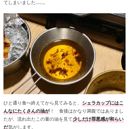
てしまいました……。
ひと通り食べ終えてから見てみると、
シェラカップにはこ
んなにたくさんの油が
！ 食後はかなり満腹ではありまし
たが、流れ出たこの量の油を見て
少しだけ罪悪感が和らい
だ
気がします。