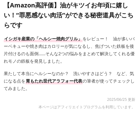
【Amazon高評価】油がキツイお年頃に嬉し
い！“罪悪感ない肉活”ができる秘密道具がこち
らです
イシガキ産業の「ヘルシー焼肉グリル」
をレビュー！ 油が多いバ
ーベキューや焼き肉はカロリーが気になるし、焦げついた鉄板を後
片付けるのも面倒……そんな2つの悩みをまとめて解決してくれる優
れモノの鉄板を発見しました。
果たして本当にヘルシーなのか？ 洗いやすさはどう？ など、気
になる点を
胃もたれ世代アラフォー代表
の筆者が使ってチェックし
てみました。
2025/06/25 更新
本ページはアフィリエイトプログラムを利用しています。