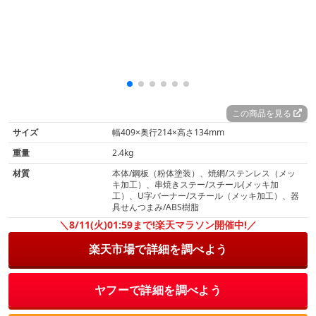
この商品を見る
サイズ
幅409×奥行214×高さ134mm
重量
2.4kg
材質
本体/鋼板（粉体塗装）、焼網/ステンレス（メッ
キ加工）、串焼きステー/スチール(メッキ加
工）、U字バーナー/スチール（メッキ加工）、器
具せんつまみ/ABS樹脂
＼8/11(火)01:59まで!楽天マラソン開催中!／
楽天市場で詳細を調べよう
ヤフーで詳細を調べよう