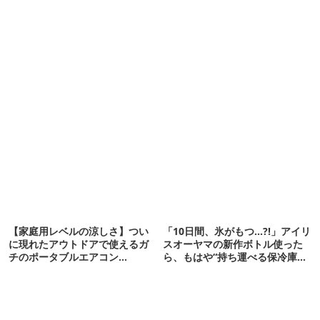
【家庭用レベルの涼しさ】つい
「10日間、氷がもつ…?!」アイリ
に現れたアウトドアで使えるガ
スオーヤマの新作ボトル使った
チのポータブルエアコン
ら、もはや“持ち運べる保冷庫
「Suzune」最速レビュー
級”で震えた