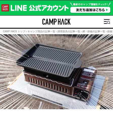
CAMP HACK トップ
›
キャンプ用品の記事一覧
›
調理器具の記事一覧
›
網・鉄板の記事一覧
›
鉄板