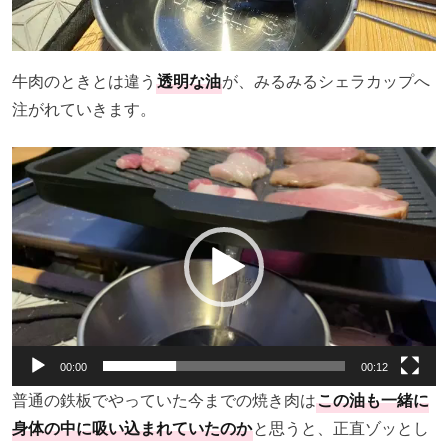
牛肉のときとは違う
透明な油
が、みるみるシェラカップへ
注がれていきます。
動
画
プ
レ
ー
ヤ
ー
00:00
00:12
普通の鉄板でやっていた今までの焼き肉は
この油も一緒に
身体の中に吸い込まれていたのか
と思うと、正直ゾッとし