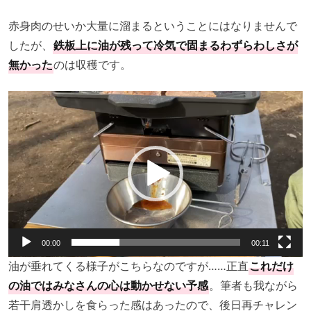
赤身肉のせいか大量に溜まるということにはなりませんで
したが、
鉄板上に油が残って冷気で固まるわずらわしさが
無かった
のは収穫です。
動
画
プ
レ
ー
ヤ
ー
00:00
00:11
油が垂れてくる様子がこちらなのですが……正直
これだけ
の油ではみなさんの心は動かせない予感
。筆者も我ながら
若干肩透かしを食らった感はあったので、後日再チャレン