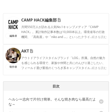
CAMP HACK編集部
月間550万人が訪れる人気No.1キャンプメディア『CAMP
HACK』。累計制作記事本数は10,000本以上。環境省等の行政
編集者
機関、「髙島屋」や「niko and ...」といったクライアントとの
...続きを読む
連携実績多数。また、TBSテレビ『ラヴィット！』等、各メデ
ィアで登壇機会多数の編集部員も所属。
AKT
CAMP HACK編集部のプロフィール
アウトドアライフスタイルブランド「LOG」所属。自然の魅力
を感じられる環境で、家族や仲間と共にのんびり過ごしたい、
制作者
フィールド選び重視のくつろぎ系キャンプスタイル。のんびり
...続きを読む
過ごすはずが、いつしか撮影や執筆に追われてキャンプが忙し
なくなってしまった本末転倒キャンパー。Life over ground!
AKTのプロフィール
目次
ヘルシー志向で片付け簡単。そんな焼き肉なら最高だよ
な～