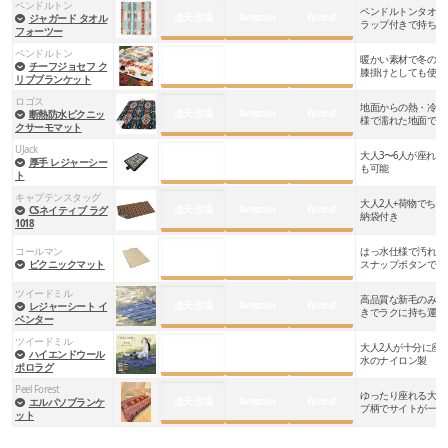
ペンドルトン
ペンドルトンタオル
楽天市場
Amazon
Yahoo!
ジャガード タオル
ラップ付きで持ち運
フォーツー
ペンドルトン
暖かい素材で冬のキ
楽天市場
Amazon
Yahoo!
チーフジョセフ ク
膝掛けとしても使え
リブブランケット
ロゴス
地面からの熱・冷気
楽天市場
Amazon
Yahoo!
断熱防水ピクニッ
様で濡れた地面でも
クサーモマット
UJack
大人3〜6人が座れ
楽天市場
Amazon
Yahoo!
厚手 レジャーシー
も可能
ト
キャプテンスタッグ
大人2人+荷物でち
楽天市場
Amazon
Yahoo!
CSネイティブ ラグ
納袋付き
1018
コールマン
はっ水仕様で汚れを
楽天市場
Amazon
Yahoo!
ピクニックマット
スナップボタンで連
ツイードミル
高品質な新毛のみを
楽天市場
Amazon
Yahoo!
レジャーシート イ
きでラクに持ち運べ
ベンター
ツイードミル
大人2人が十分に座
楽天市場
Amazon
Yahoo!
ハイエンドウール
水のナイロン製
ポロラグ
Peel Forest
ゆったり座れる大き
楽天市場
Amazon
Yahoo!
エルパソブランケ
ブ柄でサイトが一気
ット