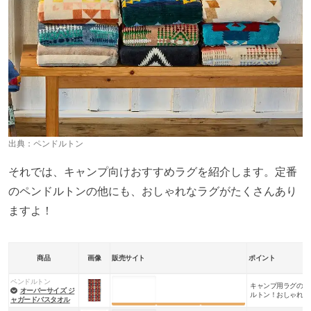
出典：
ペンドルトン
それでは、キャンプ向けおすすめラグを紹介します。定番
のペンドルトンの他にも、おしゃれなラグがたくさんあり
ますよ！
商品
画像
販売サイト
ポイント
ペンドルトン
キャンプ用ラグの定
楽天市場
Amazon
Yahoo!
オーバーサイズ ジ
ルトン！おしゃれな
ャガードバスタオル