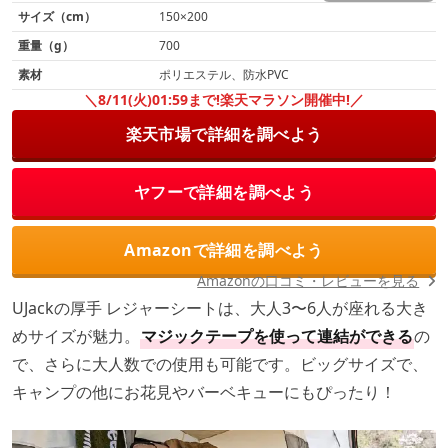
サイズ（cm）
150×200
重量（g）
700
素材
ポリエステル、防水PVC
＼8/11(火)01:59まで!楽天マラソン開催中!／
楽天市場で詳細を調べよう
ヤフーで詳細を調べよう
Amazonで詳細を調べよう
Amazonの口コミ・レビューを見る
UJackの厚手 レジャーシートは、大人3〜6人が座れる大き
めサイズが魅力。
マジックテープを使って連結ができる
の
で、さらに大人数での使用も可能です。ビッグサイズで、
キャンプの他にお花見やバーベキューにもぴったり！