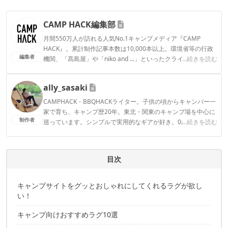
CAMP HACK編集部
月間550万人が訪れる人気No.1キャンプメディア『CAMP
HACK』。累計制作記事本数は10,000本以上。環境省等の行政
編集者
機関、「髙島屋」や「niko and ...」といったクライアントとの
...続きを読む
連携実績多数。また、TBSテレビ『ラヴィット！』等、各メデ
ィアで登壇機会多数の編集部員も所属。
ally_sasaki
CAMP HACK編集部のプロフィール
CAMPHACK・BBQHACKライター。子供の頃からキャンパー一
家で育ち、キャンプ歴20年。東北・関東のキャンプ場を中心に
制作者
巡っています。シンプルで実用的なギアが好き。0歳娘がいる
...続きを読む
ので、キャンプは、おしゃれより効率重視です。焚火しながら
熱燗を飲むのが好き！
ally_sasakiのプロフィール
目次
キャンプサイトをグッとおしゃれにしてくれるラグが欲し
い！
キャンプ向けおすすめラグ10選