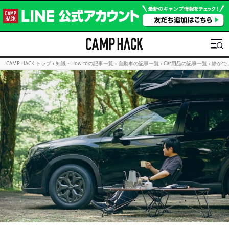
CAMP HACK トップ
›
知識・How toの記事一覧
›
自動車の記事一覧
›
Car用品の記事一覧
›
静かで