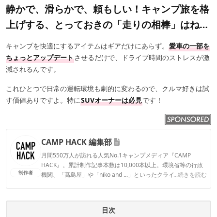
静かで、滑らかで、頼もしい！キャンプ旅を格
上げする、とっておきの「走りの相棒」はね…
キャンプを快適にするアイテムはギアだけにあらず。
愛車の一部を
ちょっとアップデート
させるだけで、ドライブ時間のストレスが激
減されるんです。
これひとつで日常の運転環境も劇的に変わるので、クルマ好きは試
す価値ありですよ。特に
SUVオーナーは必見
です！
CAMP HACK 編集部
月間550万人が訪れる人気No.1キャンプメディア『CAMP
HACK』。累計制作記事本数は10,000本以上。環境省等の行政
制作者
機関、「髙島屋」や「niko and ...」といったクライアントとの
...続きを読む
連携実績多数。また、TBSテレビ『ラヴィット！』等、各メデ
ィアで登壇機会多数の編集部員も所属。
CAMP HACK 編集部のプロフィール
目次