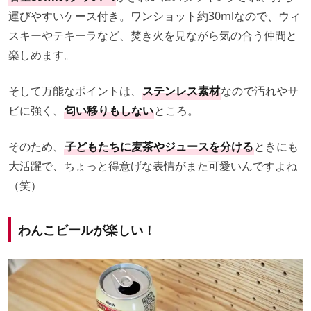
運びやすいケース付き。ワンショット約30mlなので、ウィ
スキーやテキーラなど、焚き火を見ながら気の合う仲間と
楽しめます。
そして万能なポイントは、
ステンレス素材
なので汚れやサ
ビに強く、
匂い移りもしない
ところ。
そのため、
子どもたちに麦茶やジュースを分ける
ときにも
大活躍で、ちょっと得意げな表情がまた可愛いんですよね
（笑）
わんこビールが楽しい！