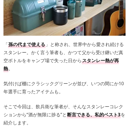
「
孫の代まで使える
」と称され、世界中から愛され続ける
スタンレー。かく言う筆者も、かつて父から受け継いだ真
空ボトルをキャンプ場で失った日から
スタンレー熱が再
熱
。
気付けば棚にクラシックグリーンが並び、いつの間にか10
年選手に育ったアイテムも。
そこで今回は、飲兵衛な筆者が、そんなスタンレーコレク
ションから“酒が無限に捗る”と
断言できる、私的ベスト3
を
紹介します。