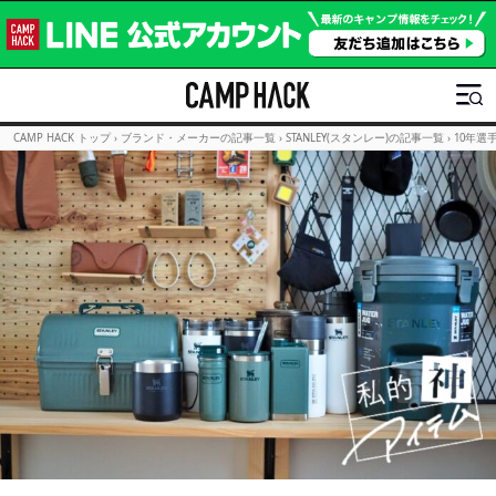
CAMP HACK トップ
›
ブランド・メーカーの記事一覧
›
STANLEY(スタンレー)の記事一覧
›
10年