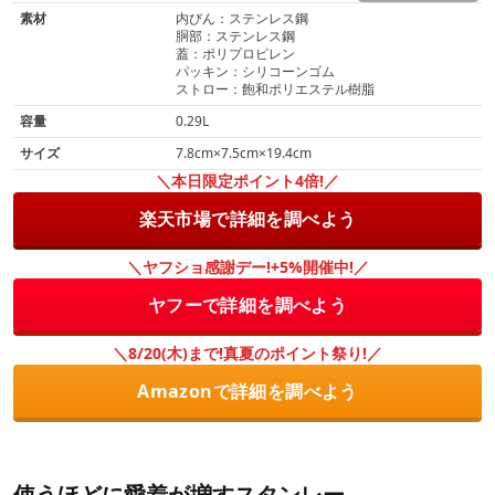
素材
内びん：ステンレス鋼
胴部：ステンレス鋼
蓋：ポリプロピレン
パッキン：シリコーンゴム
ストロー：飽和ポリエステル樹脂
容量
0.29L
サイズ
7.8cm×7.5cm×19.4cm
＼本日限定ポイント4倍!／
楽天市場で詳細を調べよう
＼ヤフショ感謝デー!+5%開催中!／
ヤフーで詳細を調べよう
＼8/20(木)まで!真夏のポイント祭り!／
Amazonで詳細を調べよう
使うほどに愛着が増すスタンレー