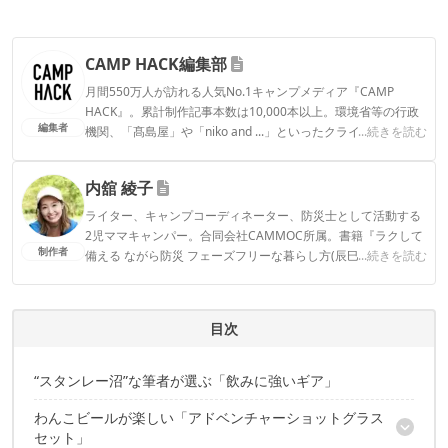
CAMP HACK編集部
月間550万人が訪れる人気No.1キャンプメディア『CAMP
HACK』。累計制作記事本数は10,000本以上。環境省等の行政
編集者
機関、「髙島屋」や「niko and ...」といったクライアントとの
...続きを読む
連携実績多数。また、TBSテレビ『ラヴィット！』等、各メデ
ィアで登壇機会多数の編集部員も所属。
内舘 綾子
CAMP HACK編集部のプロフィール
ライター、キャンプコーディネーター、防災士として活動する
2児ママキャンパー。合同会社CAMMOC所属。書籍『ラクして
制作者
備える ながら防災 フェーズフリーな暮らし方(辰巳出版)』『う
...続きを読む
まみがギュッ！干すだけ簡単 はじめてのドライフード(山と溪
谷社)』。コラボテント『LaLa(tent-Mark DESIGNS)』。SNSメ
インはInstagram気軽にフォローしていただけると嬉しいで
目次
す！▶2016年～CAMP HACKライター
内舘 綾子のプロフィール
“スタンレー沼”な筆者が選ぶ「飲みに強いギア」
わんこビールが楽しい「アドベンチャーショットグラス
セット」