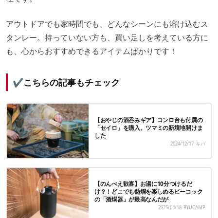
アウトドアでも家時間でも、どんなシーンにも溶け込むス
タンレー。持っていない方も、買い足しを考えている方に
も、心からおすすめできるアイテムばかりです！
✔️こちらの記事もチェック
【おやじの酒呑みギア】コンロ台も付属の
「セイロ」を購入。ツマミの新境地開けま
した
2024/12/17
キバ
【のんべえ歓喜】お湯に10分つけるだ
け？！どこでも熱燗を楽しめるピーコック
の「酒燗器」が最高なんだが
2025/04/18
RYUCAMP