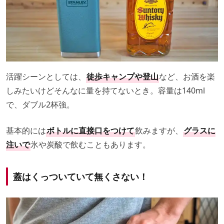
活躍シーンとしては、
徒歩キャンプや登山
など、お酒を楽
しみたいけどそんなに量を持てないとき。容量は140ml
で、ダブル2杯強。
基本的には
ボトルに直接口をつけて
飲みますが、
グラスに
注いで
氷や炭酸で飲むこともあります。
蓋はくっついていて無くさない！