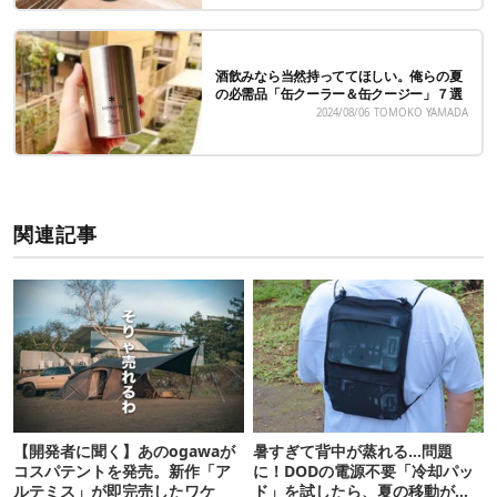
酒飲みなら当然持っててほしい。俺らの夏
の必需品「缶クーラー＆缶クージー」７選
2024/08/06
TOMOKO YAMADA
関連記事
【開発者に聞く】あのogawaが
暑すぎて背中が蒸れる…問題
コスパテントを発売。新作「ア
に！DODの電源不要「冷却パッ
ルテミス」が即完売したワケ
ド」を試したら、夏の移動がラ