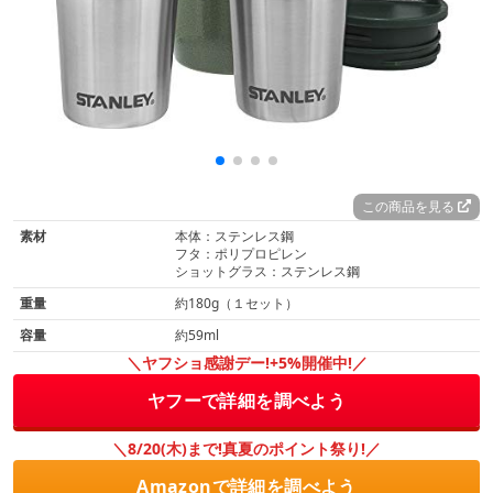
この商品を見る
素材
本体：ステンレス鋼
フタ：ポリプロピレン
ショットグラス：ステンレス鋼
重量
約180g（１セット）
容量
約59ml
＼ヤフショ感謝デー!+5%開催中!／
ヤフーで詳細を調べよう
＼8/20(木)まで!真夏のポイント祭り!／
Amazonで詳細を調べよう