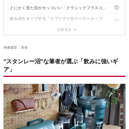
とにかく見た目がカッコいい「クラシックフラスコ」
4つのグラス＋収納ケース
わんこビールが楽しい！
飲み頃をキープする「エブリデイ缶クーラーカップ
少量だけどお酒が欲しい！にピッタリ
割れない上に、蓋の穴を使えば携行性も◎
（0.29L）」
蓋はくっついていて無くさない！
入り口は小さいので工夫が必要
使うほどに愛着が増すスタンレー
真空二重構造でタンブラーとしても
缶がしっかりハマる！
画像撮影：筆者
✔️こちらの記事もチェック
シリコンの底部で安定感も抜群
“スタンレー沼”な筆者が選ぶ「飲みに強いギ
ア」