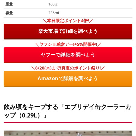
重量
160ｇ
容量
236mL
＼本日限定ポイント4倍!／
楽天市場で詳細を調べよう
＼ヤフショ感謝デー!+5%開催中!／
ヤフーで詳細を調べよう
＼8/20(木)まで!真夏のポイント祭り!／
Amazonで詳細を調べよう
飲み頃をキープする「エブリデイ缶クーラーカ
ップ（0.29L）」