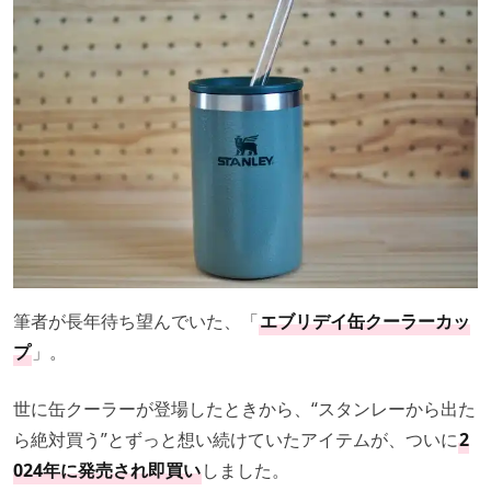
筆者が長年待ち望んでいた、「
エブリデイ缶クーラーカッ
プ
」。
世に缶クーラーが登場したときから、“スタンレーから出た
ら絶対買う”とずっと想い続けていたアイテムが、ついに
2
024年に発売され即買い
しました。