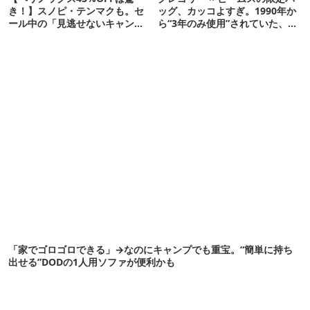
き！】スノピ・テンマクも。セ
ッグ、カッコよすぎ。1990年か
ール中の「見逃せないキャンプ
ら“3年のみ使用”されていた、紫
道具」12選
タグが復活
「家でゴロゴロできる」→なのにキャンプでも重宝。“簡単に持ち
出せる”DODの1人用ソファが便利かも