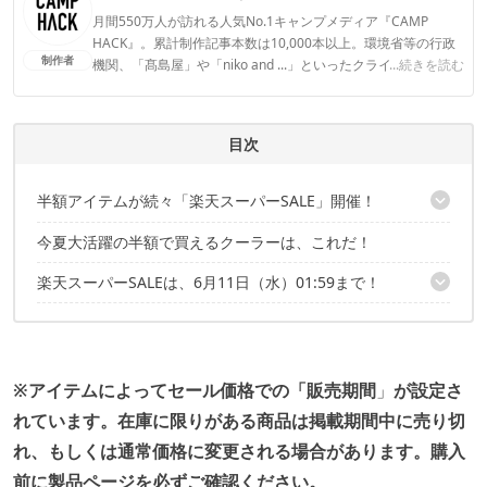
月間550万人が訪れる人気No.1キャンプメディア『CAMP
HACK』。累計制作記事本数は10,000本以上。環境省等の行政
制作者
機関、「髙島屋」や「niko and ...」といったクライアントとの
...続きを読む
連携実績多数。また、TBSテレビ『ラヴィット！』等、各メデ
ィアで登壇機会多数の編集部員も所属。
CAMP HACK編集部のプロフィール
目次
半額アイテムが続々「楽天スーパーSALE」開催！
今夏大活躍の半額で買えるクーラーは、これだ！
こちらの記事でもセール品を紹介中！
楽天スーパーSALEは、6月11日（水）01:59まで！
こちらの記事でもセール品を紹介中！
※アイテムによってセール価格での「販売期間
」
が設定さ
れています。
在庫に限りがある商品は掲載期間中に売り切
れ、もしくは通常価格に変更される場合があります。
購入
前に製品ページを必ずご確認ください。