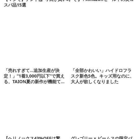
スパ品15選
「売れすぎて…追加生産が決
「全部かわいい」ハイドロフラ
定！」“1着3,000円以下”で買え
スク新色5色。キッズ用なのに、
る、TAION夏の新作が機能てん
大人が欲しくなりました
こ盛りです
【ヘリノックス43%OFFは驚
グレゴリー × ビームスの限定バ