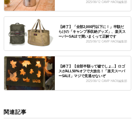
2025/06/12
CAMP HACK編集部
【終了】「全部2,000円以下に！」半額だ
らけの「キャンプ系収納グッズ」、楽天ス
ーパーSALEで買いまくって正解です
2025/06/12
CAMP HACK編集部
【終了】【全部半額って嘘でしょ…】ロゴ
スがALL50%オフで大放出！「楽天スーパ
ーSALE」マジで見逃せないぞ
2025/06/12
CAMP HACK編集部
関連記事