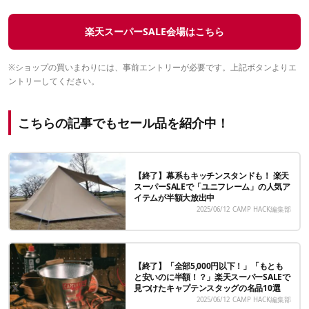
楽天スーパーSALE会場はこちら
※ショップの買いまわりには、事前エントリーが必要です。上記ボタンよりエ
ントリーしてください。
こちらの記事でもセール品を紹介中！
【終了】幕系もキッチンスタンドも！ 楽天
スーパーSALEで「ユニフレーム」の人気ア
イテムが半額大放出中
2025/06/12
CAMP HACK編集部
【終了】「全部5,000円以下！」「もとも
と安いのに半額！？」楽天スーパーSALEで
見つけたキャプテンスタッグの名品10選
2025/06/12
CAMP HACK編集部