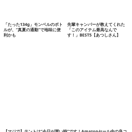
「たった134g」モンベルのボト
先輩キャンパーが教えてくれた
ルが、“真夏の通勤”で地味に便
「このアイテム最高なんで
利かも
す！」BEST5【あつしさん】
【マジで】テントは“今日が買い時”です！Amazonセール中の良コ