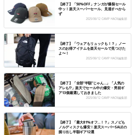
【終了】「50%OFF」ナンガが爆裂セール
中ッ！楽天スーパーセール、見逃すべから
ず
2025/06/12
CAMP HACK編集部
【終了】「ウェアもリュックも！？」ノー
スのお得アイテムを楽天セールで見つけた
よ〜！
2025/06/12
CAMP HACK編集部
【終了】「全部“半額”じゃん…」「人気の
アレも!?」楽天でセール中の爆安・男前ギ
ア13個厳選しておきました
2025/06/12
CAMP HACK編集部
【終了】「最大81%オフ…！？」スノピも
ノルディスクも爆安！楽天スーパーSALEの
掘り出し半額ギア12選