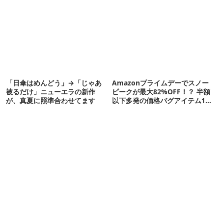
【再販開始】
さわやかです
「日傘はめんどう」→「じゃあ
Amazonプライムデーでスノー
被るだけ」ニューエラの新作
ピークが最大82%OFF！？ 半額
が、真夏に照準合わせてます
以下多発の価格バグアイテム11
選