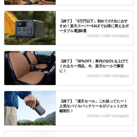
【終了】「6万円以下」初めての1台におす
すめ！楽天スーパーSALEでお得に買えるポ
ータブル電源8選
2025/06/12
CAMP HACK編集部
【終了】「50%OFF」車内のQOLを上げて
くれるカー用品。今、楽天セールで爆安
に！
2025/06/12
CAMP HACK編集部
【終了】「楽天セール」これ狙ってた〜！
人気モバイルバッテリー＆ガジェットが大
幅割引！
2025/06/12
CAMP HACK編集部