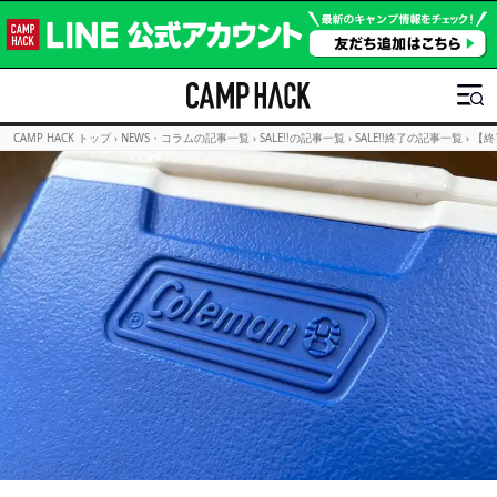
CAMP HACK トップ
›
NEWS・コラムの記事一覧
›
SALE!!の記事一覧
›
SALE!!終了の記事一覧
›
【終