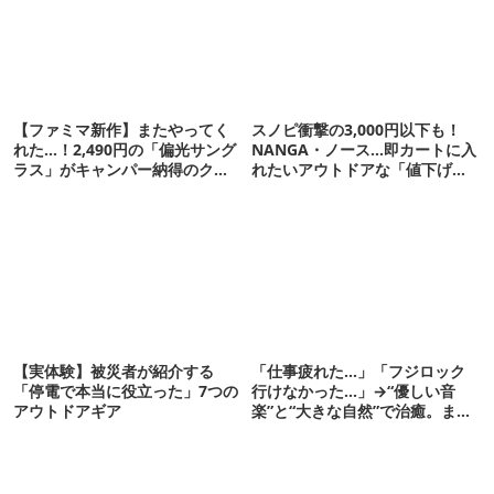
【ファミマ新作】またやってく
スノピ衝撃の3,000円以下も！
れた…！2,490円の「偏光サング
NANGA・ノース…即カートに入
ラス」がキャンパー納得のクオ
れたいアウトドアな「値下げ夏
リティ
服」12選
【実体験】被災者が紹介する
「仕事疲れた…」「フジロック
「停電で本当に役立った」7つの
行けなかった…」→“優しい音
アウトドアギア
楽”と“大きな自然”で治癒。まだ
間に合います。