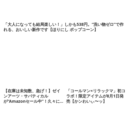
「大人になっても結局楽しい！」しかも538円。“洗い物ゼロ”で作
れる、おいしい新作です【ほりにし ポップコーン】
【在庫は未知数、急げ！】ゼイ
「コールマン×リラックマ」初コ
ンアーツ・サバティカル
ラボ！限定アイテムが8月1日発
が“Amazonセール中”！久々に
売【かンわいぃ〜ッ】
タープも買おうかな…