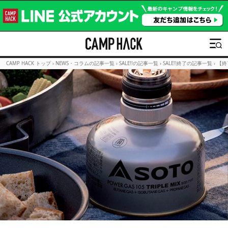
CAMP HACK トップ
›
NEWS・コラムの記事一覧
›
SALE!!の記事一覧
›
SALE!!終了の記事一覧
›
【終