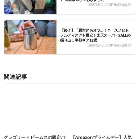
2025/06/12
CAMP HACK編集部
【終了】「最大81%オフ…！？」スノピも
ノルディスクも爆安！楽天スーパーSALEの
掘り出し半額ギア12選
2025/06/12
CAMP HACK編集部
関連記事
グレゴリー × ビームスの限定バ
【Amazonプライムデー】人気