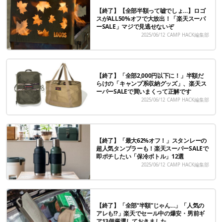
【終了】【全部半額って嘘でしょ…】ロゴ
スがALL50%オフで大放出！「楽天スーパ
ーSALE」マジで見逃せないぞ
2025/06/12
CAMP HACK編集部
【終了】「全部2,000円以下に！」半額だ
らけの「キャンプ系収納グッズ」、楽天ス
ーパーSALEで買いまくって正解です
2025/06/12
CAMP HACK編集部
【終了】「最大62%オフ！」スタンレーの
超人気タンブラーも！楽天スーパーSALEで
即ポチしたい「保冷ボトル」12選
2025/06/12
CAMP HACK編集部
【終了】「全部“半額”じゃん…」「人気の
アレも!?」楽天でセール中の爆安・男前ギ
ア13個厳選しておきました