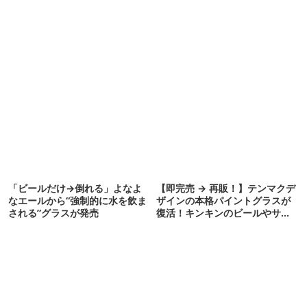
「ビールだけ→倒れる」よなよ
【即完売 → 再販！】テンマクデ
なエールから“強制的に水を飲ま
ザインの本格パイントグラスが
される”グラスが発売
復活！キンキンのビールやサワ
ーに最高