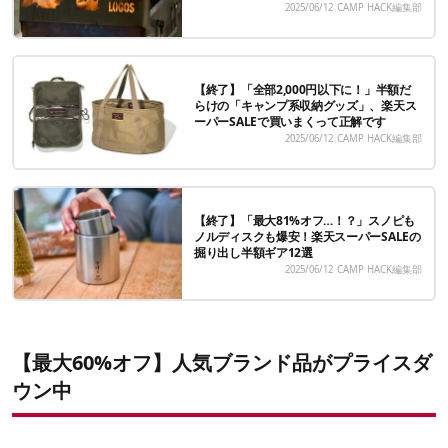
2025/06/12
CAMP HACK編集部
【終了】「全部2,000円以下に！」半額だ
らけの「キャンプ系収納グッズ」、楽天ス
ーパーSALEで買いまくって正解です
2025/06/12
CAMP HACK編集部
【終了】「最大81%オフ…！？」スノピも
ノルディスクも爆安！楽天スーパーSALEの
掘り出し半額ギア12選
2025/06/12
CAMP HACK編集部
【最大60%オフ】人気ブランド品がプライスダ
ウン中