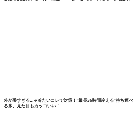
12選
10選
外が暑すぎる…→冷たいコレで対策！“最長36時間冷える”持ち運べ
る氷、見た目もカッコいい！