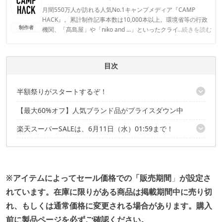
月間550万人が訪れる人気No.1キャンプメディア『CAMP
HACK』。累計制作記事本数は10,000本以上。環境省等の行政
制作者
機関、「髙島屋」や「niko and ...」といったクライアントとの
...続きを読む
連携実績多数。また、TBSテレビ『ラヴィット！』等、各メデ
ィアで登壇機会多数の編集部員も所属。
CAMP HACK編集部のプロフィール
目次
半額祭りがスタートするぞ！
【最大60%オフ】人気ブランド品がプライスダウン中
こちらの記事でもセール品を紹介中！
楽天スーパーSALEは、6月11日（水）01:59まで！
こちらの記事でもセール品を紹介中！
※アイテムによってセール価格での「販売期間
」
が設定さ
れています。
在庫に限りがある商品は掲載期間中に売り切
れ、もしくは通常価格に変更される場合があります。
購入
前に製品ページを必ずご確認ください。