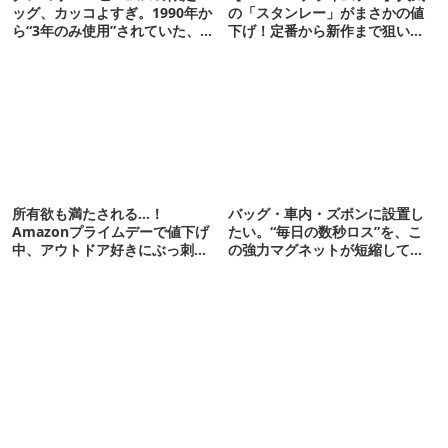
ッグ、カッコよすぎ。1990年か
の「スタンレー」がまさかの値
ら“3年のみ使用”されていた、紫
下げ！定番から新作まで狙い目
タグが復活
16選
所有欲も満たされる…！
バッグ・車内・ズボンに設置し
Amazonプライムデーで値下げ
たい。“毎日の数秒ロス”を、こ
中、アウトドア好きにぶっ刺さ
の強力マグネットが短縮してく
る「便利ガジェット」8選
れそう…！【新作】