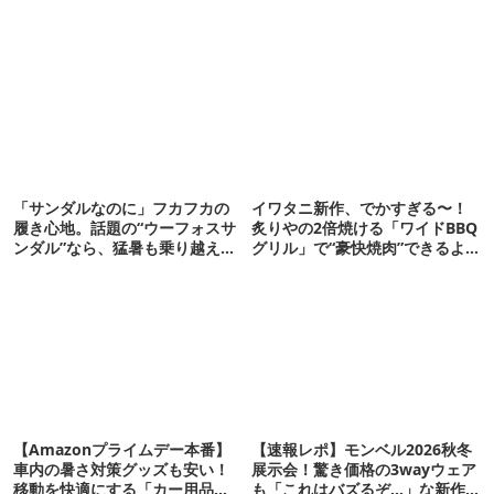
「サンダルなのに」フカフカの
イワタニ新作、でかすぎる〜！
履き心地。話題の“ウーフォスサ
炙りやの2倍焼ける「ワイドBBQ
ンダル”なら、猛暑も乗り越えら
グリル」で“豪快焼肉”できるよ
れるかも
【再販開始】
【Amazonプライムデー本番】
【速報レポ】モンベル2026秋冬
車内の暑さ対策グッズも安い！
展示会！驚き価格の3wayウェア
移動を快適にする「カー用品」
も「これはバズるぞ…」な新作