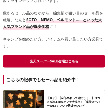
多くラインナップされています。
数あるセール品のなかから、編集部が狙い目のセール品を
厳選。なんと
SOTO、NEMO、ベルモント……といった大
人気ブランド品が爆安価格
に！
キャンプを始めたい方、アイテムを買い足したい方必見で
す。
楽天スーパーSALE会場はこちら
こちらの記事でもセール品を紹介中！
【終了】【全部半額って嘘でしょ…】ロゴ
スがALL50%オフで大放出！「楽天スーパ
ーSALE」マジで見逃せないぞ