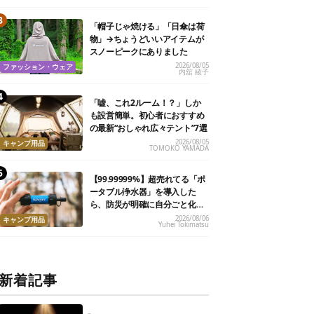
「帽子じゃ焼ける」「日傘は荷
物」→ちょうどいいアイテムが
スノーピークにありました
2026/08/05
ファッション・ウェア
内舘 綾子
「嘘、これ2ルーム！？」しか
も設営簡単。初心者におすすめ
の最新“おしゃれ広々テント”7選
2026/08/05
キャンプ用品
TOMOKO YAMADA
【99.99999%】超売れてる「ポ
ータブル浄水器」を導入した
ら、防災が明確に自分ごと化し
た
2026/08/06
キャンプ用品
Yuhei Tokimatsu
新着記事