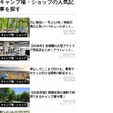
キャンプ場・ショップの人気記
事を探す
川と海沿い・手ぶらOK！神奈川
県の人気バーべキュ―スポット20
選
2025/08/26
ally_sasaki
キャンプ場・ショップ
【2026年】首都圏の大型アウトド
ア用品店まとめ！アウトレット情
報も
2026/01/06
ヨシダ コウキ
キャンプ場・ショップ
車なしでここまで行ける。電車で
サクッと行ける関東の駅近キャン
プ場18選
2026/03/30
ally_sasaki
キャンプ場・ショップ
【2026年版】関東近郊の無料で利
用できるキャンプ場14選！
2026/01/05
ヨシダ コウキ
キャンプ場・ショップ