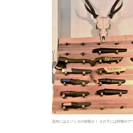
店内にはエゾシカの頭骨が！ その下には狩猟やア