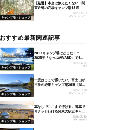
【厳選】本当は教えたくない！関
東近郊の穴場キャンプ場15選
2025/06/03
ヨシダ コウキ
キャンプ場・ショップ
おすすめ最新関連記事
NO.1キャンプ場はどこだ！？
2025年「なっぷAWARD」で1位
を獲得した人気6施設を大発表
2026/04/22
eri
キャンプ場・ショップ
一度はここで張りたい。富士山が
主役の絶景キャンプ場26選【温泉
や初心者向けまで】
2026/03/30
ヨシダ コウキ
キャンプ場・ショップ
車なしでここまで行ける。電車で
サクッと行ける関東の駅近キャン
プ場18選
2026/03/30
ally_sasaki
キャンプ場・ショップ