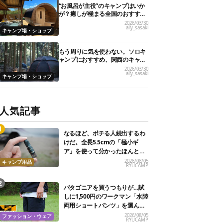
“お風呂が主役”のキャンプはいか
が？癒しが極まる全国のおすすめ
キャンプ場10選！
2026/03/30
ally_sasaki
キャンプ場・ショップ
もう周りに気を使わない。ソロキ
ャンプにおすすめ、関西のキャン
プ場21選
2026/03/30
ally_sasaki
キャンプ場・ショップ
人気記事
なるほど、ポチる人続出するわ
けだ。全長5.5cmの「極小ギ
ア」を使って分かったほんとの
魅力
2026/08/05
キャンプ用品
RYUCAMP
パタゴニアを買うつもりが…試
しに1,500円のワークマン「水陸
両用ショートパンツ」を選んだ
ら大正解だった
2026/08/05
ファッション・ウェア
RYUCAMP