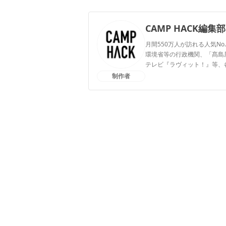
CAMP HACK編集部
月間550万人が訪れる人気No
環境省等の行政機関、「髙島屋」
テレビ『ラヴィット！』等、
制作者
CAMP HACK編集部のプ