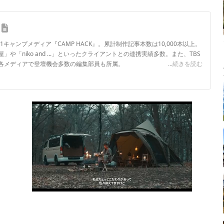
.1キャンプメディア『CAMP HACK』。累計制作記事本数は10,000本以上。
や「niko and ...」といったクライアントとの連携実績多数。また、TBS
各メディアで登壇機会多数の編集部員も所属。
...続きを読む
ロフィール