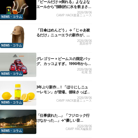
「ビールだけ→倒れる」よなよな
エールから“強制的に水を飲まさ
れる”グラスが発売
2026/08/06
CAMP HACK最速ニュース
NEWS・コラム
「日傘はめんどう」→「じゃあ被
るだけ」ニューエラの新作が、真
夏に照準合わせてます
2026/08/06
黒田祥平
NEWS・コラム
グレゴリー × ビームスの限定バッ
グ、カッコよすぎ。1990年から“3
年のみ使用”されていた、紫タグ
2026/08/06
松尾 慧
が復活
NEWS・コラム
3年ぶり新作…！「ほりにしニュ
ーレモン」が登場。後味さっぱり
の万能スパイス！【8月21日発
2026/08/06
CAMP HACK最速ニュース
売】
NEWS・コラム
「仕事疲れた…」「フジロック行
けなかった…」→“優しい音
楽”と“大きな自然”で治癒。まだ間
2026/08/06
CAMP HACK編集部
に合います。
NEWS・コラム