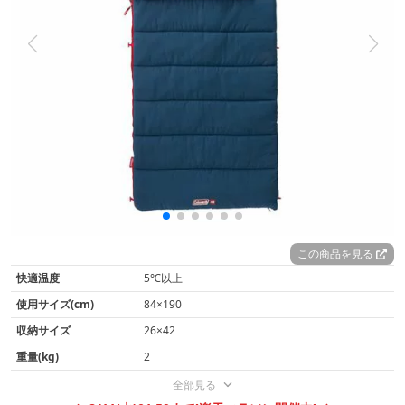
この商品を見る
快適温度
5℃以上
使用サイズ(cm)
84×190
収納サイズ
26×42
重量(kg)
2
全部見る