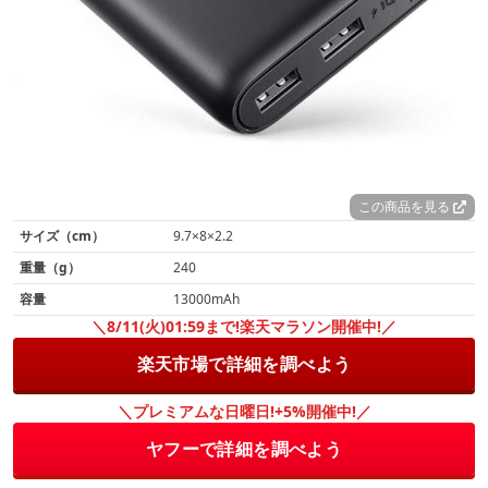
この商品を見る
サイズ（cm）
9.7×8×2.2
重量（g）
240
容量
13000mAh
＼8/11(火)01:59まで!楽天マラソン開催中!／
楽天市場で詳細を調べよう
＼プレミアムな日曜日!+5%開催中!／
ヤフーで詳細を調べよう