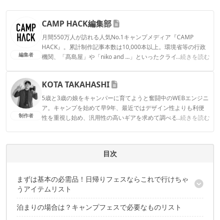
CAMP HACK編集部
月間550万人が訪れる人気No.1キャンプメディア『CAMP
HACK』。累計制作記事本数は10,000本以上。環境省等の行政
編集者
機関、「髙島屋」や「niko and ...」といったクライアントとの
...続きを読む
連携実績多数。また、TBSテレビ『ラヴィット！』等、各メデ
ィアで登壇機会多数の編集部員も所属。
KOTA TAKAHASHI
CAMP HACK編集部のプロフィール
5歳と3歳の娘をキャンパーに育てようと奮闘中のWEBエンジニ
ア。キャンプを始めて早9年、最近ではデザイン性よりも利便
制作者
性を重視し始め、汎用性の高いギアを求めて調べる日々を過ご
...続きを読む
す。SONY α7IIIを片手に、家族やギアをやや寄り目に撮影する
のが好き。
KOTA TAKAHASHIのプロフィール
目次
まずは基本の必需品！日帰りフェスならこれで行けちゃ
うアイテムリスト
泊まりの場合は？キャンプフェスで必要なものリスト
POINT1：いつもより小さい財布が◎