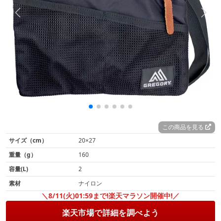
この商品を見る
サイズ（cm）
20×27
重量（g）
160
容量(L)
2
素材
ナイロン
＼8/11(火)01:59まで!楽天マラソン開催中!／
楽天市場で詳細を調べよう