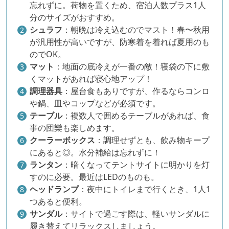
忘れずに。荷物を置くため、宿泊人数プラス1人
分のサイズがおすすめ。
シュラフ
：朝晩は冷え込むのでマスト！春〜秋用
が汎用性が高いですが、防寒着を着れば夏用のも
のでOK。
マット
：地面の底冷えが一番の敵！寝袋の下に敷
くマットがあれば寝心地アップ！
調理器具
：屋台食もありですが、作るならコンロ
や鍋、皿やコップなどが必須です。
テーブル
：複数人で囲めるテーブルがあれば、食
事の団欒も楽しめます。
クーラーボックス
：調理せずとも、飲み物キープ
にあると◎。水分補給は忘れずに！
ランタン
：暗くなってテントサイトに明かりを灯
すのに必要。最近はLEDのものも。
ヘッドランプ
：夜中にトイレまで行くとき、1人1
つあると便利。
サンダル
：サイトで過ごす際は、軽いサンダルに
履き替えてリラックスしましょう。