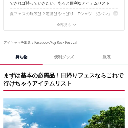
POINT2：1日外にいるから、充電切れは避けたい
できれば持っていきたい。あると便利なアイテムリスト
POINT3：貴重品を身につけるために
POINT4：リュックで移動を身軽に
夏フェスの服装は？定番はやっぱり「Tシャツ＋短パン」
野外フェスに関するこちらの記事もおすすめ
NGな服装は？
夏フェス基本の服装おすすめアイテム
野外フェスなら雨具も必須！
アイキャッチ出典：
Facebook/Fuji Rock Festival
持ち物
便利グッズ
服装
まずは基本の必需品！日帰りフェスならこれで
行けちゃうアイテムリスト