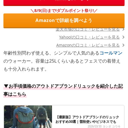
＼8/9(日)まで!ダブルポイント祭り!／
Amazonで詳細を調べよう
楽天市場の口コミ・レビューを見る
Yahoo!の口コミ・レビューを見る
Amazonの口コミ・レビューを見る
年齢性別問わず使える、シンプルで人気のある
コールマン
のウォーカー。容量は25Lくらいあるとフェスでの着替え
も十分入れられます。
▼お手頃価格のアウトドアブランドリュックを紹介した記
事はこちら
【最新版】アウトドアブランドのリュック
おすすめ30選｜普段使いやビジネスでも
2026/03/30
ヨシダ コウキ