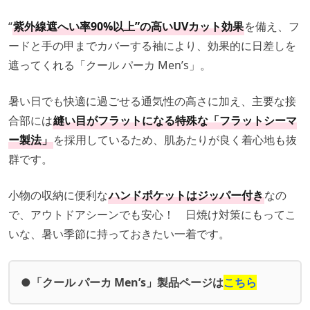
“
紫外線遮へい率90%以上”の高いUVカット効果
を備え、フ
ードと手の甲までカバーする袖により、効果的に日差しを
遮ってくれる「クール パーカ Men’s」。
暑い日でも快適に過ごせる通気性の高さに加え、主要な接
合部には
縫い目がフラットになる特殊な「フラットシーマ
ー製法」
を採用しているため、肌あたりが良く着心地も抜
群です。
小物の収納に便利な
ハンドポケットはジッパー付き
なの
で、アウトドアシーンでも安心！ 日焼け対策にもってこ
いな、暑い季節に持っておきたい一着です。
●「クール パーカ Men’s」製品ページは
こちら