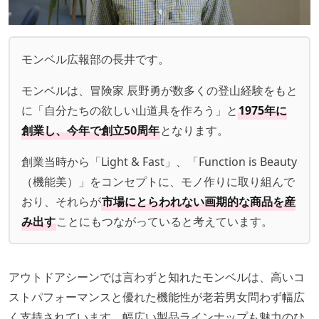
モンベル広報部の長井です。
モンベルは、冒険家 辰野勇が数多くの登山経験をもと
に「自分たちの欲しい山道具を作ろう」と
1975年に
創業し、今年で創立50周年
となります。
創業当時から「Light & Fast」、「Function is Beauty
（機能美）」をコンセプトに、モノ作りに取り組んで
おり、それらが
市場にとらわれない画期的な商品を産
み出す
ことにもつながっていると考えています。
アウトドアシーンでは言わずと知れたモンベルは、高いコ
ストパフォーマンスと優れた機能性が老若男女問わず幅広
く支持されています。幅広い製品ラインナップも魅力のひ