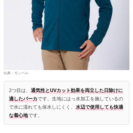
出典：
モンベル
2つ目は、
通気性とUVカット効果を両立した日除けに
適したパーカ
です。生地にはっ水加工を施しているの
で水に濡れても保水しにくく、
水辺で使用しても快適
な着心地
です。