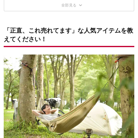
セット
ちなみに！長井さんの一押しアイテムは？
その4：フレックス コールドパック
その2：クール パーカ Men's
その5：キャンピングトートバッグ L
その3：クーラーバッグ 25L
モンベルと、心躍るアウトドアライフを！
ムーンライトスクリーン 4
「正直、これ売れてます」な人気アイテムを教
✔こちらの記事もおすすめ
えてください！