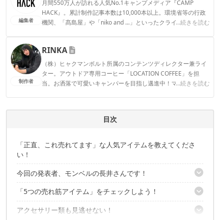
月間550万人が訪れる人気No.1キャンプメディア『CAMP
HACK』。累計制作記事本数は10,000本以上。環境省等の行政
編集者
機関、「髙島屋」や「niko and ...」といったクライアントとの
...続きを読む
連携実績多数。また、TBSテレビ『ラヴィット！』等、各メデ
ィアで登壇機会多数の編集部員も所属。
RINKA
CAMP HACK編集部のプロフィール
（株）ヒャクマンボルト所属のコンテンツディレクター兼ライ
ター。アウトドア専用コーヒー「LOCATION COFFEE」を担
制作者
当。お洒落で可愛いキャンパーを目指し邁進中！マイブームは
...続きを読む
最近買ったククサを育てること。
RINKAのプロフィール
目次
「正直、これ売れてます」な人気アイテムを教えてくださ
い！
今回の発表者、モンベルの長井さんです！
「5つの売れ筋アイテム」をチェックしよう！
発表......の前に、モンベルってどんなブランド？
アクセサリー類も見逃せない！
その1：ファンブロー ベスト ＆ ファンブロー用 コールドパック