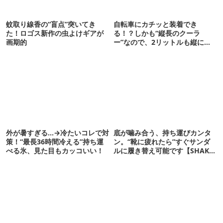
蚊取り線香の“盲点”突いてき
自転車にカチッと装着でき
た！ロゴス新作の虫よけギアが
る！？しかも“縦長のクーラ
画期的
ー”なので、2リットルも縦に入
ります【THULE新作】
外が暑すぎる…→冷たいコレで対
底が噛み合う、持ち運びカンタ
策！“最長36時間冷える”持ち運
ン。“靴に疲れたら”すぐサンダ
べる氷、見た目もカッコいい！
ルに履き替え可能です【SHAKA
新作】