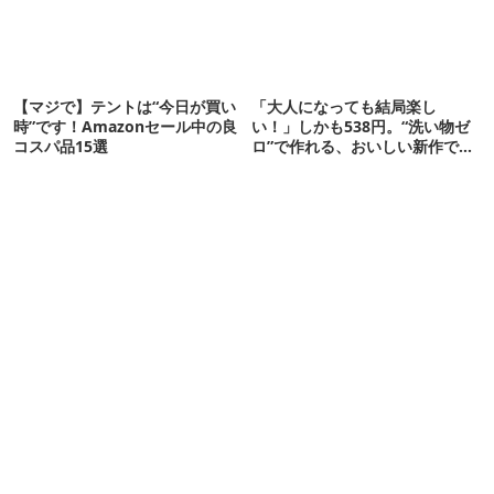
【マジで】テントは“今日が買い
「大人になっても結局楽し
時”です！Amazonセール中の良
い！」しかも538円。“洗い物ゼ
コスパ品15選
ロ”で作れる、おいしい新作です
【ほりにし ポップコーン】