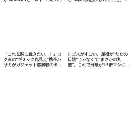
タープも買おうかな…
タグが復活
「これ玄関に置きたい…！」コ
ロゴスがすごい。屋根が“ただの
クヨの“ギミック丸見え”携帯ハ
日陰”じゃなくて“まさかの丸
サミがガジェット感満載の出来
型”。これで日陰が1.5倍マシに
栄え
なる新作タープです