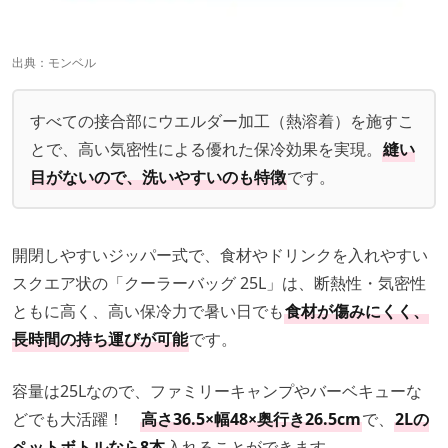
出典：
モンベル
すべての接合部にウエルダー加工（熱溶着）を施すこ
とで、高い気密性による優れた保冷効果を実現。
縫い
目がないので、洗いやすいのも特徴
です。
開閉しやすいジッパー式で、食材やドリンクを入れやすい
スクエア状の「クーラーバッグ 25L」は、断熱性・気密性
ともに高く、高い保冷力で暑い日でも
食材が傷みにくく、
長時間の持ち運びが可能
です。
容量は25Lなので、ファミリーキャンプやバーベキューな
どでも大活躍！
高さ36.5×幅48×奥行き26.5cm
で、
2Lの
ペットボトルなら8本
入れることができます。