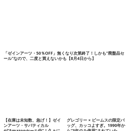
「ゼインアーツ・50％OFF」無くなり次第終了！しかも“廃盤品セ
ール”なので、二度と買えないかも【8月4日から】
【在庫は未知数、急げ！】ゼイ
グレゴリー × ビームスの限定バ
ンアーツ・サバティカル
ッグ、カッコよすぎ。1990年か
が“Amazonセール中”！久々に
ら“3年のみ使用”されていた、紫