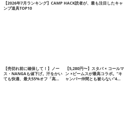
【2026年7月ランキング】CAMP HACK読者が、最も注目したキャ
ンプ道具TOP10
【売切れ前に確保して！】ノー
【5,280円〜】スタバ × コールマ
ス・NANGAも値下げ。汗をかい
ン ×ビームスが最高コラボ。“キ
ても快適、最大55%オフ「高機
ャンパー仲間とも被らない”4ア
能ウェア」10選
イテムを発表