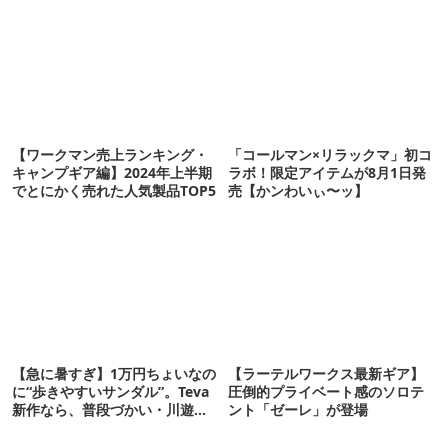
【ワークマン売上ランキング・
「コールマン×リラックマ」初コ
キャンプギア編】2024年上半期
ラボ！限定アイテムが8月1日発
でとにかく売れた人気製品TOP5
売【かンわいぃ〜ッ】
【急に暑すぎ】1万円ちょいなの
【ラーテルワークス最新ギア】
に“歩きやすいサンダル”。Teva
圧倒的プライベート感のソロテ
新作なら、普段づかい・川遊
ント「ゼーレ」が登場
び・登山もOK！