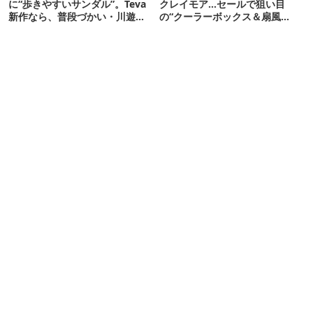
に“歩きやすいサンダル”。Teva
クレイモア…セールで狙い目
新作なら、普段づかい・川遊
の“クーラーボックス＆扇風
び・登山もOK！
機”12選