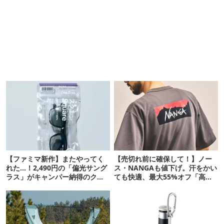
【ファミマ新作】またやってく
【売切れ前に確保して！】ノー
れた…！2,490円の「偏光サング
ス・NANGAも値下げ。汗をかい
ラス」がキャンパー納得のクオ
ても快適、最大55%オフ「高機
リティ
能ウェア」10選