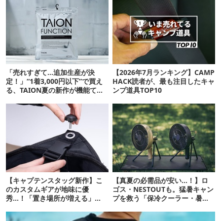
「売れすぎて…追加生産が決
【2026年7月ランキング】CAMP
定！」“1着3,000円以下”で買え
HACK読者が、最も注目したキャ
る、TAION夏の新作が機能てん
ンプ道具TOP10
こ盛りです
【キャプテンスタッグ新作】こ
【真夏の必需品が安い…！】ロ
のカスタムギアが地味に優
ゴス・NESTOUTも。猛暑キャン
秀…！「置き場所が増える」
プを救う「保冷クーラー・暑さ
「荷物が落ちない」
対策ギア」12選