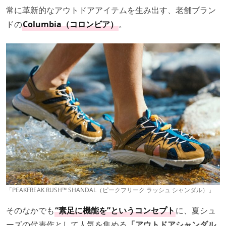
常に革新的なアウトドアアイテムを生み出す、老舗ブラン
ドの
Columbia（コロンビア）
。
「PEAKFREAK RUSH™ SHANDAL（ピークフリーク ラッシュ シャンダル）」
そのなかでも
“素足に機能を”というコンセプト
に、夏シュ
ーズの代表作として人気を集める
「アウトドアシャンダル