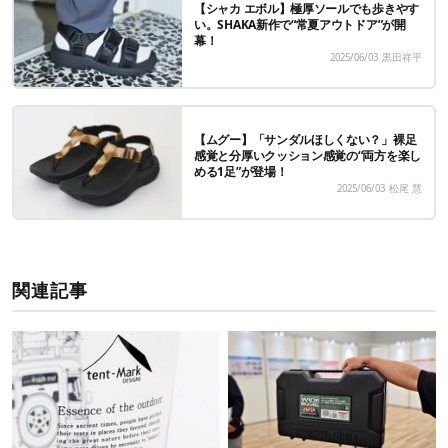
【シャカ エボル】極厚ソールでも歩きやす
い。SHAKA新作で“常夏アウトドア”が開
幕！
2025/06/03
黒田祥平
【ムグー】「サンダルほしくない？」裸足
感覚と分厚いクッション感覚の“両方を楽し
める1足”が登場！
2025/06/03
松尾 慧
関連記事