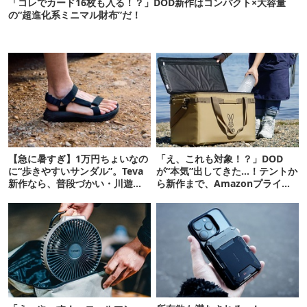
「コレでカード16枚も入る！？」DOD新作はコンパクト×大容量
の“超進化系ミニマル財布”だ！
【急に暑すぎ】1万円ちょいなの
「え、これも対象！？」DOD
に“歩きやすいサンダル”。Teva
が“本気”出してきた…！テントか
新作なら、普段づかい・川遊
ら新作まで、Amazonプライム
び・登山もOK！
デーの注目ギア27選