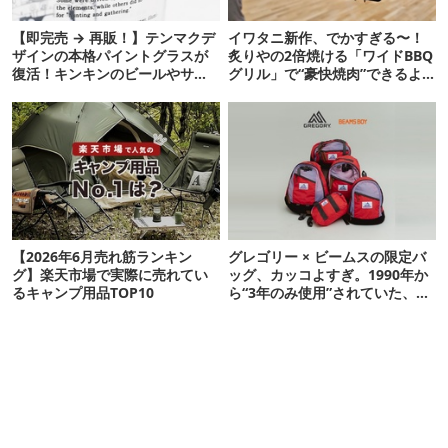
【即完売 → 再販！】テンマクデ
イワタニ新作、でかすぎる〜！
ザインの本格パイントグラスが
炙りやの2倍焼ける「ワイドBBQ
復活！キンキンのビールやサワ
グリル」で“豪快焼肉”できるよ
ーに最高
【再販開始】
【2026年6月売れ筋ランキン
グレゴリー × ビームスの限定バ
グ】楽天市場で実際に売れてい
ッグ、カッコよすぎ。1990年か
るキャンプ用品TOP10
ら“3年のみ使用”されていた、紫
タグが復活