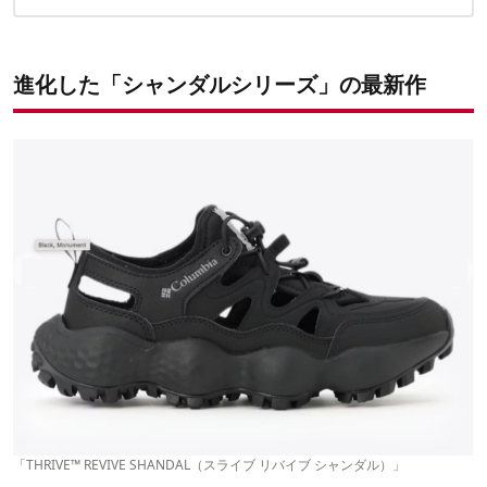
SHANDAL（スライブ リバイブ シャンダル）」
✔️こちらの記事もおすすめ
街的なデザインにアウトドアの機能性を搭載「PEAKFREAK™
RUSH SHANDAL（ピークフリーク ラッシュ シャンダル）」
進化した「シャンダルシリーズ」の最新作
「THRIVE™ REVIVE SHANDAL（スライブ リバイブ シャンダル）」