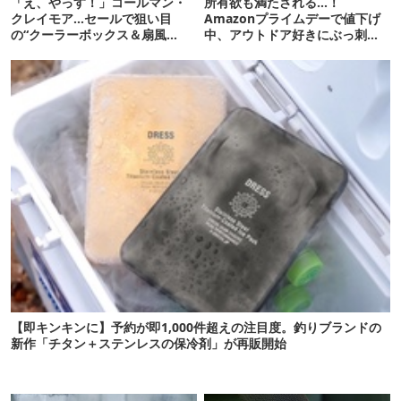
「え、やっす！」コールマン・
所有欲も満たされる…！
クレイモア…セールで狙い目
Amazonプライムデーで値下げ
の“クーラーボックス＆扇風
中、アウトドア好きにぶっ刺さ
機”12選
る「便利ガジェット」8選
【即キンキンに】予約が即1,000件超えの注目度。釣りブランドの
新作「チタン＋ステンレスの保冷剤」が再販開始