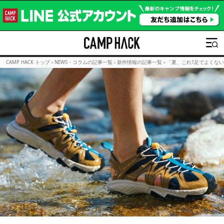
CAMP HACK トップ
›
NEWS・コラムの記事一覧
›
新作情報の記事一覧
›
「夏、これ1足でよくない