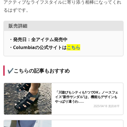
アクティブなライフスタイルに寄り添う相棒になってくれ
るはずです。
販売詳細
・発売日：全アイテム発売中
・Columbiaの公式サイトは
こちら
✔️こちらの記事もおすすめ
「川遊びもシティも1つでOK」ノースフェ
イス“新作サンダル”は、機能もデザインも
やっぱり違うわ……
2025/04/18
黒田祥平