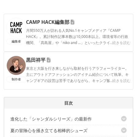
CAMP HACK編集部
月間550万人が訪れる人気No.1キャンプメディア『CAMP
HACK』。累計制作記事本数は10,000本以上。環境省等の行政
編集者
機関、「髙島屋」や「niko and ...」といったクライアントとの
...続きを読む
連携実績多数。また、TBSテレビ『ラヴィット！』等、各メデ
ィアで登壇機会多数の編集部員も所属。
黒田祥平
CAMP HACK編集部のプロフィール
東京と大阪を行き来しながら取材を行うアラフォーライター。
主にアウトドアファッションのアイテム紹介について執筆。キ
制作者
ャンプギアの設営は苦手でありながら、キャンプ飯を平らげる
...続きを読む
のは得意。趣味は日本各地で仕入れた地酒を夜な夜なちびちび
と嗜むこと。
黒田祥平のプロフィール
目次
進化した「シャンダルシリーズ」の最新作
夏の冒険心を掻き立てる相棒的シューズ
足の負担を軽減して快適な歩行をサポート「THRIVE™ REVIVE