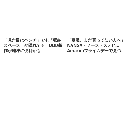
「見た目はベンチ」でも「収納
「夏服、まだ買ってない人へ」
スペース」が隠れてる！DOD新
NANGA・ノース・スノピ…
作が地味に便利かも
Amazonプライムデーで見つけ
た“今着れるアイテム”19選