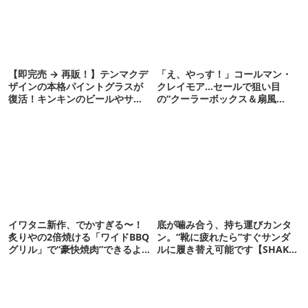
【即完売 → 再販！】テンマクデ
「え、やっす！」コールマン・
ザインの本格パイントグラスが
クレイモア…セールで狙い目
復活！キンキンのビールやサワ
の“クーラーボックス＆扇風
ーに最高
機”12選
イワタニ新作、でかすぎる〜！
底が噛み合う、持ち運びカンタ
炙りやの2倍焼ける「ワイドBBQ
ン。“靴に疲れたら”すぐサンダ
グリル」で“豪快焼肉”できるよ
ルに履き替え可能です【SHAKA
【再販開始】
新作】