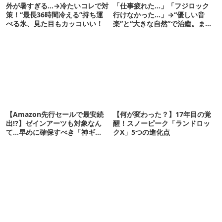
外が暑すぎる…→冷たいコレで対
「仕事疲れた…」「フジロック
策！“最長36時間冷える”持ち運
行けなかった…」→“優しい音
べる氷、見た目もカッコいい！
楽”と“大きな自然”で治癒。まだ
間に合います。
【Amazon先行セールで最安続
【何が変わった？】17年目の覚
出!?】ゼインアーツも対象なん
醒！スノーピーク「ランドロッ
て…早めに確保すべき「神ギ
クX」5つの進化点
ア」12選