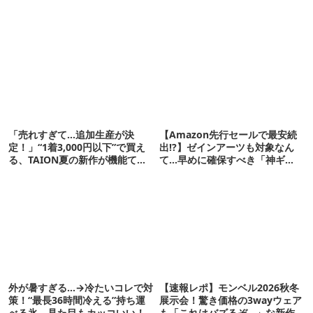
「売れすぎて…追加生産が決
【Amazon先行セールで最安続
定！」“1着3,000円以下”で買え
出!?】ゼインアーツも対象なん
る、TAION夏の新作が機能てん
て…早めに確保すべき「神ギ
こ盛りです
ア」12選
外が暑すぎる…→冷たいコレで対
【速報レポ】モンベル2026秋冬
策！“最長36時間冷える”持ち運
展示会！驚き価格の3wayウェア
べる氷、見た目もカッコいい！
も「これはバズるぞ…」な新作