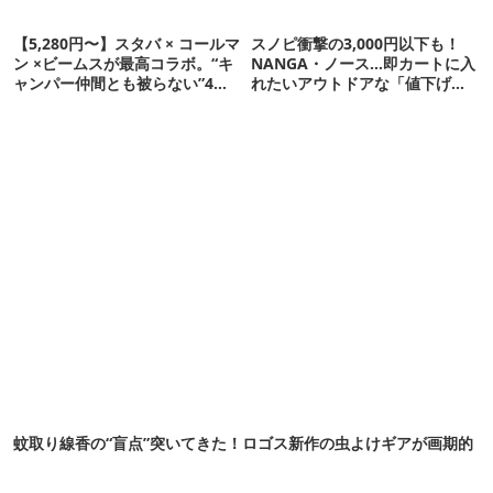
【5,280円〜】スタバ × コールマ
スノピ衝撃の3,000円以下も！
ン ×ビームスが最高コラボ。“キ
NANGA・ノース…即カートに入
ャンパー仲間とも被らない”4ア
れたいアウトドアな「値下げ夏
イテムを発表
服」12選
蚊取り線香の“盲点”突いてきた！ロゴス新作の虫よけギアが画期的