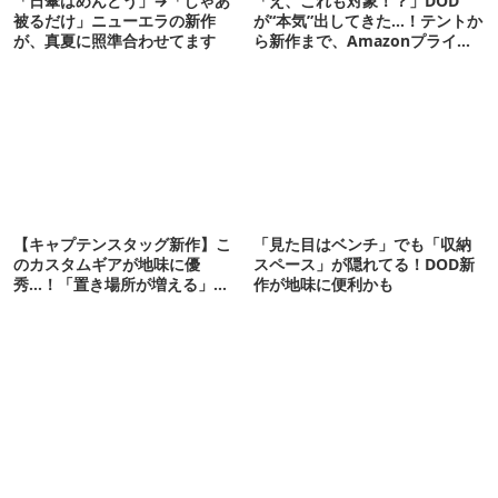
「日傘はめんどう」→「じゃあ
「え、これも対象！？」DOD
被るだけ」ニューエラの新作
が“本気”出してきた…！テントか
が、真夏に照準合わせてます
ら新作まで、Amazonプライム
デーの注目ギア27選
【キャプテンスタッグ新作】こ
「見た目はベンチ」でも「収納
のカスタムギアが地味に優
スペース」が隠れてる！DOD新
秀…！「置き場所が増える」
作が地味に便利かも
「荷物が落ちない」