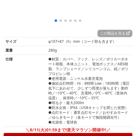
この商品を見る
サイズ
φ107×87（h）mm（コード部を含まず）
重量
280g
仕様
●材質：カバー、フック、レンズ／ポリカーボネ
ート樹脂、本体ユニット、電池ボックス／ABS樹
脂、ランプシェード／シリコーンゴム、紐／ポリ
プロピレン樹
●使用電源：ニッケル水素充電池
●連続点灯時間：Hi：8時間 Low：180時間（電圧
低下にあわせて、少しずつ照度が落ちます）動作
時／‒10℃～40℃、充電時／0℃～40℃（筐体内
温度）、保管時／‒10℃～35℃
●明るさ：最大200lm
●防水企画：IPX4（USBキャップを閉じた状態）
●点灯モード：通常点灯モード／おやすみモード
／ゆらぎモード（各モードで無段階調光可）
●光源色：電球色
＼8/11(火)01:59まで!楽天マラソン開催中!／