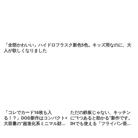
「全部かわいい」ハイドロフラスク新色5色。キッズ用なのに、大
人が欲しくなりました
「コレでカード16枚も入
ただの鉄板じゃない、キッチン
る！？」DOD新作はコンパクト×
に“1つあると助かる”新作です。
大容量の“超進化系ミニマル財
IHでも使える「フライパン亜
布”だ！
種」がすごい