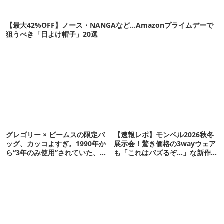
【最大42%OFF】ノース・NANGAなど…Amazonプライムデーで
狙うべき「日よけ帽子」20選
グレゴリー × ビームスの限定バ
【速報レポ】モンベル2026秋冬
ッグ、カッコよすぎ。1990年か
展示会！驚き価格の3wayウェア
ら“3年のみ使用”されていた、紫
も「これはバズるぞ…」な新作
タグが復活
10選