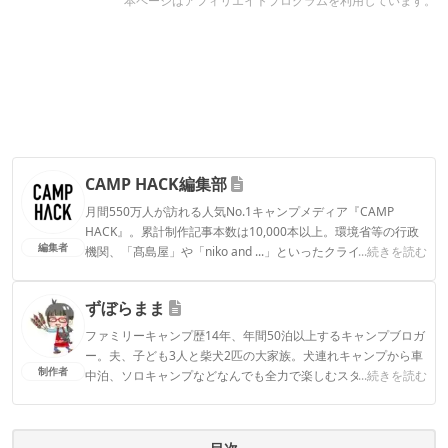
本ページはアフィリエイトプログラムを利用しています。
CAMP HACK編集部
月間550万人が訪れる人気No.1キャンプメディア『CAMP
HACK』。累計制作記事本数は10,000本以上。環境省等の行政
編集者
機関、「髙島屋」や「niko and ...」といったクライアントとの
...続きを読む
連携実績多数。また、TBSテレビ『ラヴィット！』等、各メデ
ィアで登壇機会多数の編集部員も所属。
ずぼらまま
CAMP HACK編集部のプロフィール
ファミリーキャンプ歴14年、年間50泊以上するキャンプブロガ
ー。夫、子ども3人と柴犬2匹の大家族。犬連れキャンプから車
制作者
中泊、ソロキャンプなどなんでも全力で楽しむスタイル。アウ
...続きを読む
トドアライターや記事監修、YouTubeチャンネルでキャンプ場
紹介など幅広い分野で活躍中。
ずぼらままのプロフィール