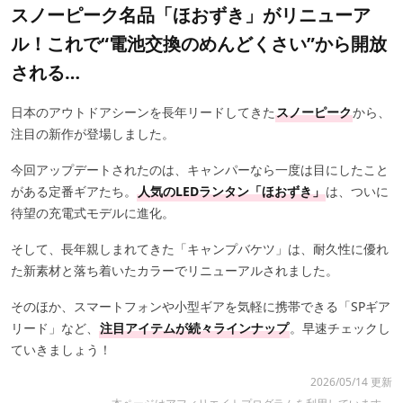
スノーピーク名品「ほおずき」がリニューア
ル！これで“電池交換のめんどくさい”から開放
される…
日本のアウトドアシーンを長年リードしてきた
スノーピーク
から、
注目の新作が登場しました。
今回アップデートされたのは、キャンパーなら一度は目にしたこと
がある定番ギアたち。
人気のLEDランタン「ほおずき」
は、ついに
待望の充電式モデルに進化。
そして、長年親しまれてきた「キャンプバケツ」は、耐久性に優れ
た新素材と落ち着いたカラーでリニューアルされました。
そのほか、スマートフォンや小型ギアを気軽に携帯できる「SPギア
リード」など、
注目アイテムが続々ラインナップ
。早速チェックし
ていきましょう！
2026/05/14 更新