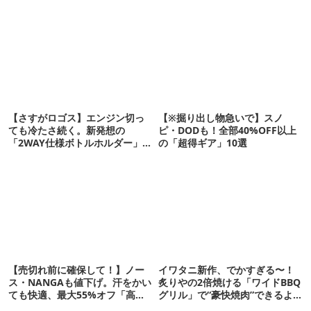
【さすがロゴス】エンジン切っ
【※掘り出し物急いで】スノ
ても冷たさ続く。新発想の
ピ・DODも！全部40%OFF以上
「2WAY仕様ボトルホルダー」が
の「超得ギア」10選
頼りになります
【売切れ前に確保して！】ノー
イワタニ新作、でかすぎる〜！
ス・NANGAも値下げ。汗をかい
炙りやの2倍焼ける「ワイドBBQ
ても快適、最大55%オフ「高機
グリル」で“豪快焼肉”できるよ
能ウェア」10選
【再販開始】