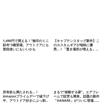
1,490円で買える！“無印のミニ
【キャプテンスタッグ新作】こ
財布”3種登場。アウトドアにも
のカスタムギアが地味に優
普段使いにもいいかも
秀…！「置き場所が増える」
「荷物が落ちない」
所有欲も満たされる…！
まるで“移動する家”。エアフレ
Amazonプライムデーで値下げ
ームで設営も簡単。話題の新作
中、アウトドア好きにぶっ刺さ
「HANARE」がついに登場…！
る「便利ガジェット」8選
【07/24予約開始】