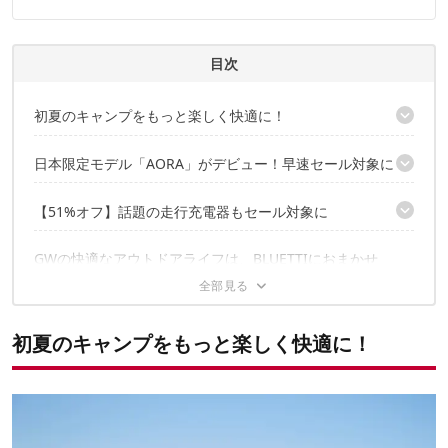
連携実績多数。また、TBSテレビ『ラヴィット！』等、各メデ
ィアで登壇機会多数の編集部員も所属。
CAMP HACK 編集部のプロフィール
目次
初夏のキャンプをもっと楽しく快適に！
【セール会場】BLUETTI公式サイト
日本限定モデル「AORA」がデビュー！早速セール対象に
【38%オフ】手軽に持ち出しやすい「AORA80」
【51%オフ】話題の走行充電器もセール対象に
【39%オフ】車中泊やファミリー防災にも「AORA100」
充電時間を大幅短縮！AORAとのセット使いも
GWの快適なアウトドアライフは、BLUETTIにおまかせ
✔️こちらの記事も参考に
初夏のキャンプをもっと楽しく快適に！