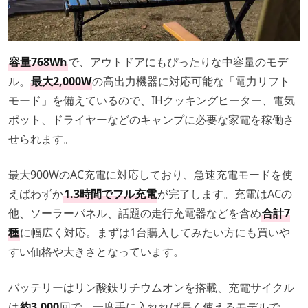
容量768Wh
で、アウトドアにもぴったりな中容量のモデ
ル。
最大2,000W
の高出力機器に対応可能な「電力リフト
モード」を備えているので、IHクッキングヒーター、電気
ポット、ドライヤーなどのキャンプに必要な家電を稼働さ
せられます。
最大900WのAC充電に対応しており、急速充電モードを使
えばわずか
1.3時間でフル充電
が完了します。充電はACの
他、ソーラーパネル、話題の走行充電器などを含め
合計7
種
に幅広く対応。まずは1台購入してみたい方にも買いや
すい価格や大きさとなっています。
バッテリーはリン酸鉄リチウムオンを搭載、充電サイクル
は
約3,000
回で、一度手に入れれば長く使えるモデルで