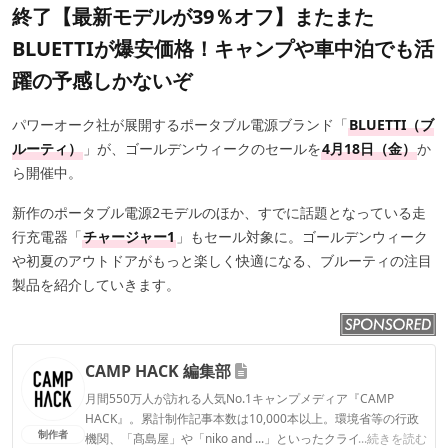
終了【最新モデルが39％オフ】またまた
BLUETTIが爆安価格！キャンプや車中泊でも活
躍の予感しかないぞ
パワーオーク社が展開するポータブル電源ブランド「
BLUETTI（ブ
ルーティ）
」が、ゴールデンウィークのセールを
4月18日（金）
か
ら開催中。
新作のポータブル電源2モデルのほか、すでに話題となっている走
行充電器「
チャージャー1
」もセール対象に。ゴールデンウィーク
や初夏のアウトドアがもっと楽しく快適になる、ブルーティの注目
製品を紹介していきます。
CAMP HACK 編集部
月間550万人が訪れる人気No.1キャンプメディア『CAMP
HACK』。累計制作記事本数は10,000本以上。環境省等の行政
制作者
機関、「髙島屋」や「niko and ...」といったクライアントとの
...続きを読む