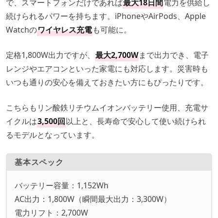
で、スマートフォンだけであれば
最大18日間
電力を供給し
続けられるパワーを持ちます。iPhoneやAirPods、Apple
Watchの
ワイヤレス充電
も可能に。
定格1,800W出力ですが、
最大2,700W
まで出力でき、電子
レンジやエアコンといった家電にも対応します。災害時も
いつも通りの安心を備えておきたい方にもぴったりです。
こちらもリン酸鉄リチウムイオンバッテリー使用、充電サ
イクルは
3,500回
以上と、長寿命で安心して使い続けられ
るモデルとなっています。
基本スペック
バッテリー容量：1,152Wh
AC出力：1,800W（瞬間最大出力：3,300W）
電力リフト：2,700W