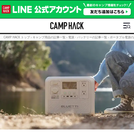
CAMP HACK トップ
›
キャンプ用品の記事一覧
›
電源・バッテリーの記事一覧
›
ポータブル電源の