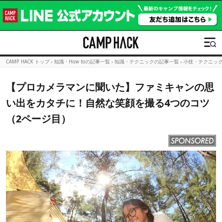
CAMP HACK トップ
›
知識・How toの記事一覧
›
知識・テクニックの記事一覧
›
小技・テクニッ
【プロカメラマンに聞いた】ファミキャンの思
い出をカタチに！自然な笑顔を撮る4つのコツ
（2ページ目）