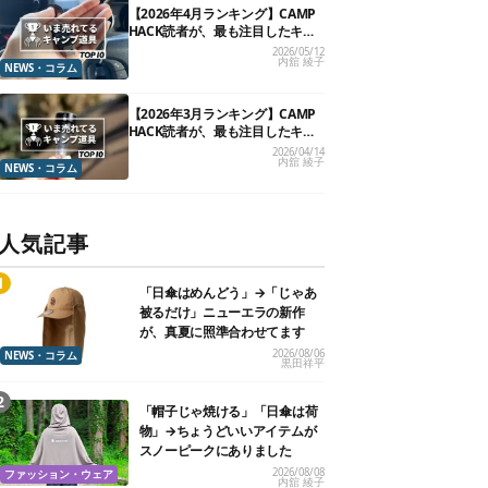
【2026年4月ランキング】CAMP
HACK読者が、最も注目したキャ
ンプ道具TOP10
2026/05/12
内舘 綾子
NEWS・コラム
【2026年3月ランキング】CAMP
HACK読者が、最も注目したキャ
ンプ道具TOP10
2026/04/14
内舘 綾子
NEWS・コラム
人気記事
「日傘はめんどう」→「じゃあ
被るだけ」ニューエラの新作
が、真夏に照準合わせてます
2026/08/06
NEWS・コラム
黒田祥平
「帽子じゃ焼ける」「日傘は荷
物」→ちょうどいいアイテムが
スノーピークにありました
2026/08/08
ファッション・ウェア
内舘 綾子