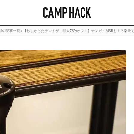
E!!の記事一覧
›
【欲しかったテントが、最大78%オフ！】ナンガ・MSRも！？楽天