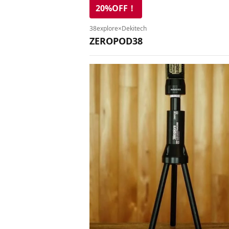
20%OFF！
38explore×Dekitech
ZEROPOD38