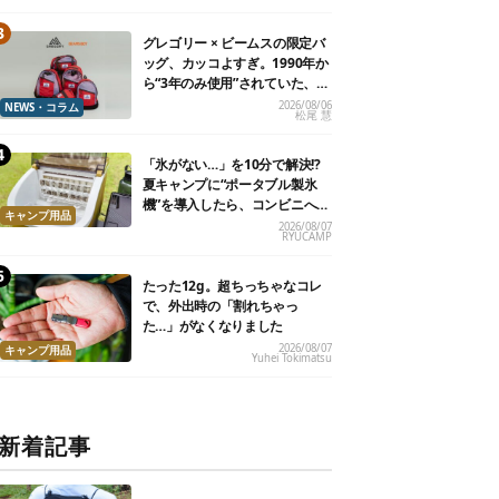
グレゴリー × ビームスの限定バ
ッグ、カッコよすぎ。1990年か
ら“3年のみ使用”されていた、紫
タグが復活
2026/08/06
NEWS・コラム
松尾 慧
「氷がない…」を10分で解決!?
夏キャンプに“ポータブル製氷
機”を導入したら、コンビニへ走
キャンプ用品
る必要がなくなった
2026/08/07
RYUCAMP
たった12g。超ちっちゃなコレ
で、外出時の「割れちゃっ
た…」がなくなりました
2026/08/07
キャンプ用品
Yuhei Tokimatsu
新着記事