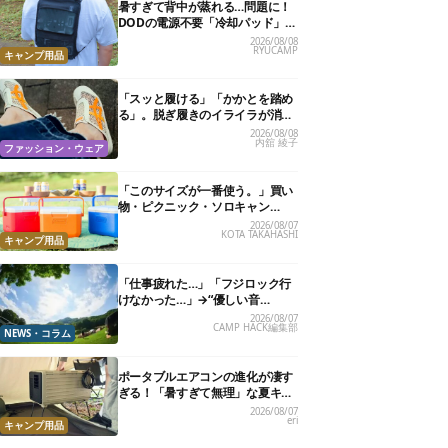
暑すぎて背中が蒸れる…問題に！
DODの電源不要「冷却パッド」を
試したら、夏の移動がラクになっ
2026/08/08
RYUCAMP
た
キャンプ用品
「スッと履ける」「かかとを踏め
る」。脱ぎ履きのイライラが消え
る快適“スニーカーサンダル”6選
2026/08/08
内舘 綾子
ファッション・ウェア
「このサイズが一番使う。」買い
物・ピクニック・ソロキャン
に“ちょうどいい”小型クーラーボ
2026/08/07
KOTA TAKAHASHI
ックス13選
キャンプ用品
「仕事疲れた…」「フジロック行
けなかった…」→“優しい音
楽”と“大きな自然”で治癒。まだ間
2026/08/07
CAMP HACK編集部
に合います。
NEWS・コラム
ポータブルエアコンの進化が凄す
ぎる！「暑すぎて無理」な夏キャ
ンプを激変させる最新5選
2026/08/07
eri
キャンプ用品