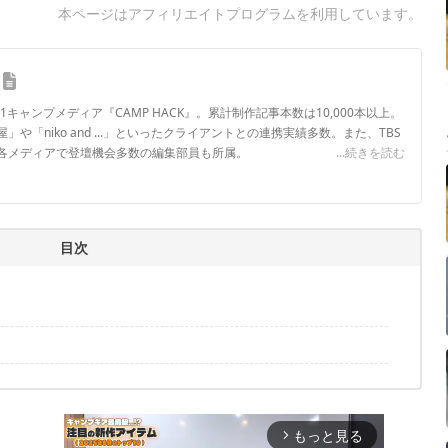
本ページはアフィリエイトプログラムを利用しています。
.1キャンプメディア『CAMP HACK』。累計制作記事本数は10,000本以上。
や「niko and ...」といったクライアントとの連携実績多数。また、TBS
各メディアで登壇機会多数の編集部員も所属。
...続きを読む
ロフィール
目次
もっと見る
arrow_forward_ios