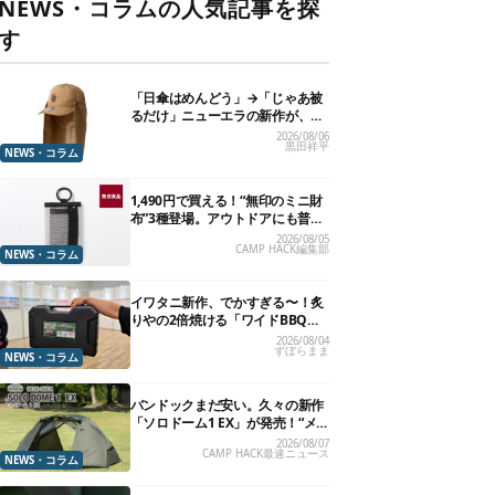
NEWS・コラムの人気記事を探
す
「日傘はめんどう」→「じゃあ被
るだけ」ニューエラの新作が、真
夏に照準合わせてます
2026/08/06
黒田祥平
NEWS・コラム
1,490円で買える！“無印のミニ財
布”3種登場。アウトドアにも普段
使いにもいいかも
2026/08/05
CAMP HACK編集部
NEWS・コラム
イワタニ新作、でかすぎる〜！炙
りやの2倍焼ける「ワイドBBQグ
リル」で“豪快焼肉”できるよ【再
2026/08/04
ずぼらまま
販開始】
NEWS・コラム
バンドックまだ安い。久々の新作
「ソロドーム1 EX」が発売！“メ
ッシュインナー”だけでも使える
2026/08/07
CAMP HACK最速ニュース
よ【防災も◎】
NEWS・コラム