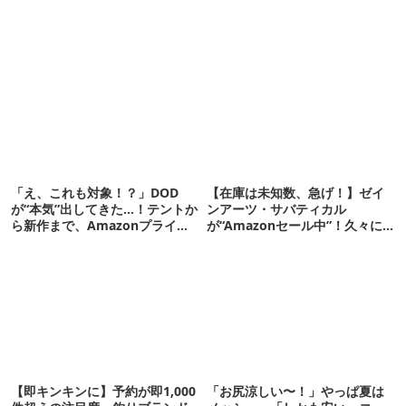
「え、これも対象！？」DOD
【在庫は未知数、急げ！】ゼイ
が“本気”出してきた…！テントか
ンアーツ・サバティカル
ら新作まで、Amazonプライム
が“Amazonセール中”！久々に
デーの注目ギア27選
タープも買おうかな…
【即キンキンに】予約が即1,000
「お尻涼しい〜！」やっぱ夏は