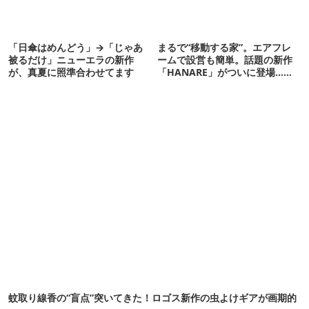
「日傘はめんどう」→「じゃあ
まるで“移動する家”。エアフレ
被るだけ」ニューエラの新作
ームで設営も簡単。話題の新作
が、真夏に照準合わせてます
「HANARE」がついに登場…！
【07/24予約開始】
蚊取り線香の“盲点”突いてきた！ロゴス新作の虫よけギアが画期的