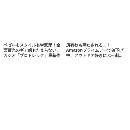
ベゼルもスタイルもW変形！全
所有欲も満たされる…！
面蓄光のギア感もたまらない、
Amazonプライムデーで値下げ
カシオ「プロトレック」最新作
中、アウトドア好きにぶっ刺さ
る「便利ガジェット」8選