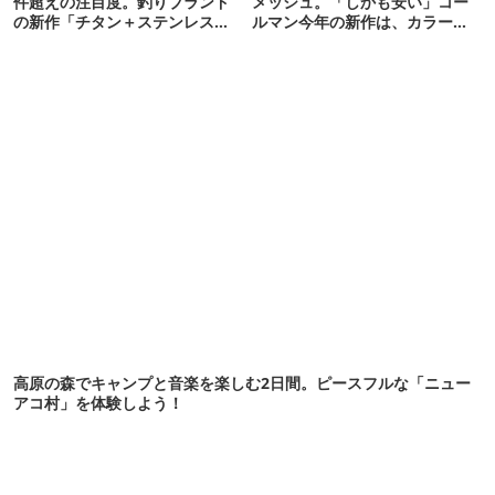
件超えの注目度。釣りブランド
メッシュ。「しかも安い」コー
の新作「チタン＋ステンレスの
ルマン今年の新作は、カラーも
保冷剤」が再販開始
さわやかです
高原の森でキャンプと音楽を楽しむ2日間。ピースフルな「ニュー
アコ村」を体験しよう！