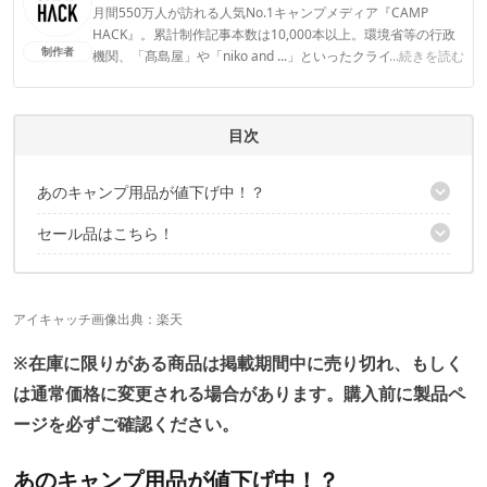
月間550万人が訪れる人気No.1キャンプメディア『CAMP
HACK』。累計制作記事本数は10,000本以上。環境省等の行政
制作者
機関、「髙島屋」や「niko and ...」といったクライアントとの
...続きを読む
連携実績多数。また、TBSテレビ『ラヴィット！』等、各メデ
ィアで登壇機会多数の編集部員も所属。
CAMP HACK編集部のプロフィール
目次
あのキャンプ用品が値下げ中！？
セール品はこちら！
こちらの記事でもセール品を紹介中！
こちらの記事でもセール品を紹介中！
アイキャッチ画像出典：
楽天
※在庫に限りがある商品は掲載期間中に売り切れ、もしく
は通常価格に変更される場合があります。購入前に製品ペ
ージを必ずご確認ください。
あのキャンプ用品が値下げ中！？