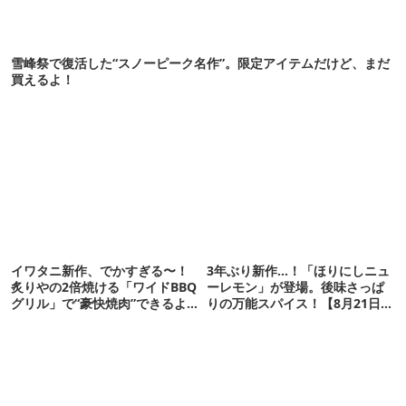
雪峰祭で復活した“スノーピーク名作”。限定アイテムだけど、まだ
買えるよ！
イワタニ新作、でかすぎる〜！
3年ぶり新作…！「ほりにしニュ
炙りやの2倍焼ける「ワイドBBQ
ーレモン」が登場。後味さっぱ
グリル」で“豪快焼肉”できるよ
りの万能スパイス！【8月21日発
【再販開始】
売】