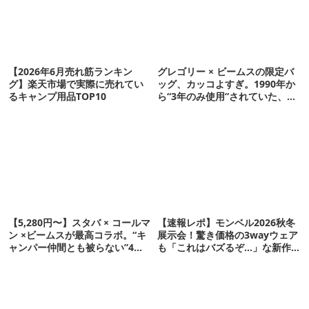
【2026年6月売れ筋ランキン
グレゴリー × ビームスの限定バ
グ】楽天市場で実際に売れてい
ッグ、カッコよすぎ。1990年か
るキャンプ用品TOP10
ら“3年のみ使用”されていた、紫
タグが復活
【5,280円〜】スタバ × コールマ
【速報レポ】モンベル2026秋冬
ン ×ビームスが最高コラボ。“キ
展示会！驚き価格の3wayウェア
ャンパー仲間とも被らない”4ア
も「これはバズるぞ…」な新作
イテムを発表
10選