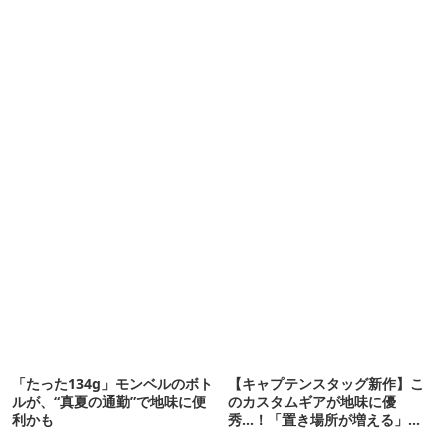
「たった134g」モンベルのボト
【キャプテンスタッグ新作】こ
ルが、“真夏の通勤”で地味に便
のカスタムギアが地味に優
利かも
秀…！「置き場所が増える」
「荷物が落ちない」