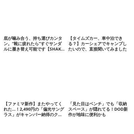
底が噛み合う、持ち運びカンタ
【タイムズカー、車中泊でき
ン。“靴に疲れたら”すぐサンダ
る？】カーシェアでキャンプし
ルに履き替え可能です【SHAKA
たいので、直接聞いてみました
新作】
【ファミマ新作】またやってく
「見た目はベンチ」でも「収納
れた…！2,490円の「偏光サング
スペース」が隠れてる！DOD新
ラス」がキャンパー納得のクオ
作が地味に便利かも
リティ