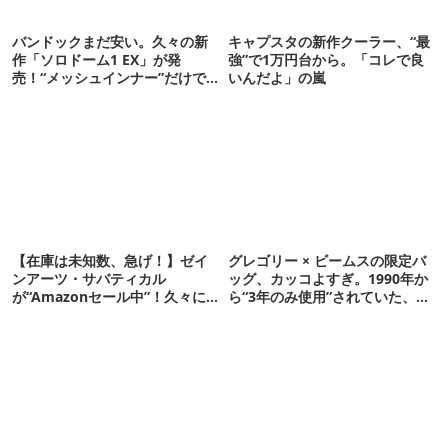
バンドックまだ安い。久々の新
キャプスタの新作クーラー、“最
作「ソロドーム1 EX」が発
強”で1万円台から。「コレで良
売！“メッシュインナー”だけで
いんだよ」の嵐
も使えるよ【防災も◎】
【在庫は未知数、急げ！】ゼイ
グレゴリー × ビームスの限定バ
ンアーツ・サバティカル
ッグ、カッコよすぎ。1990年か
が“Amazonセール中”！久々に
ら“3年のみ使用”されていた、紫
タープも買おうかな…
タグが復活