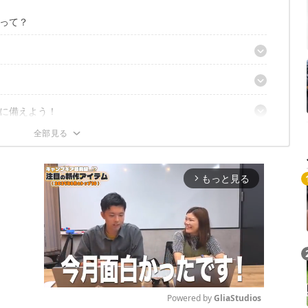
って？
イプ
アバッグ
に備えよう！
8QT オリーブ
ューズボックス2
ングル
ンスタート！
Gシェードプラス
ローチェア
もっと見る
arrow_forward_ios
Powered by 
GliaStudios