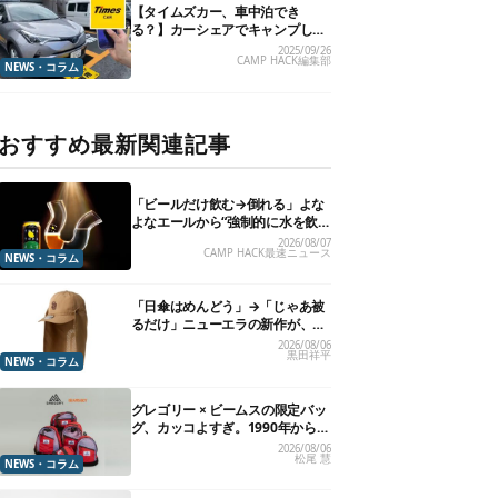
【タイムズカー、車中泊でき
る？】カーシェアでキャンプした
いので、直接聞いてみました
2025/09/26
CAMP HACK編集部
NEWS・コラム
おすすめ最新関連記事
「ビールだけ飲む→倒れる」よな
よなエールから“強制的に水を飲
まされる”グラスが発売
2026/08/07
CAMP HACK最速ニュース
NEWS・コラム
「日傘はめんどう」→「じゃあ被
るだけ」ニューエラの新作が、真
夏に照準合わせてます
2026/08/06
黒田祥平
NEWS・コラム
グレゴリー × ビームスの限定バッ
グ、カッコよすぎ。1990年から“3
年のみ使用”されていた、紫タグ
2026/08/06
松尾 慧
が復活
NEWS・コラム