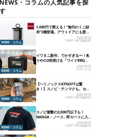
NEWS・コラムの人気記事を探
す
1,490円で買える！“無印のミニ財
布”3種登場。アウトドアにも普段
使いにもいいかも
2026/08/05
CAMP HACK編集部
NEWS・コラム
イワタニ新作、でかすぎる〜！炙
りやの2倍焼ける「ワイドBBQグ
リル」で“豪快焼肉”できるよ【再
2026/08/04
ずぼらまま
販開始】
NEWS・コラム
【ヘリノックス43%OFFは驚
き！】スノピ・テンマクも。セー
ル中の「見逃せないキャンプ道
2026/08/05
CAMP HACK編集部
具」12選
NEWS・コラム
スノピ衝撃の3,000円以下も！
NANGA・ノース…即カートに入
れたいアウトドアな「値下げ夏
2026/08/05
CAMP HACK編集部
服」13選
NEWS・コラム