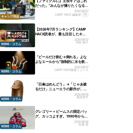
【ファミグルに】主役ギアはこれ
だった。“みんなが撮りたくなる
カメラ”が楽しすぎる！
2026/08/07
CAMP HACK 編集部
PR
キャンプ用品
【2026年7月ランキング】CAMP
HACK読者が、最も注目したキャ
ンプ道具TOP10
2026/08/07
内舘 綾子
NEWS・コラム
「ビールだけ飲む→倒れる」よな
よなエールから“強制的に水を飲
まされる”グラスが発売
2026/08/07
CAMP HACK最速ニュース
NEWS・コラム
「日傘はめんどう」→「じゃあ被
るだけ」ニューエラの新作が、真
夏に照準合わせてます
2026/08/06
黒田祥平
NEWS・コラム
グレゴリー × ビームスの限定バッ
グ、カッコよすぎ。1990年から“3
年のみ使用”されていた、紫タグ
2026/08/06
松尾 慧
が復活
NEWS・コラム