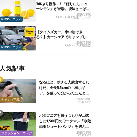
3年ぶり新作…！「ほりにしニュ
ーレモン」が登場。後味さっぱり
の万能スパイス！【8月21日発
2026/08/06
CAMP HACK最速ニュース
売】
NEWS・コラム
【タイムズカー、車中泊でき
る？】カーシェアでキャンプした
いので、直接聞いてみました
2026/08/07
CAMP HACK編集部
NEWS・コラム
人気記事
なるほど、ポチる人続出するわ
けだ。全長5.5cmの「極小ギ
ア」を使って分かったほんとの
魅力
2026/08/05
キャンプ用品
RYUCAMP
パタゴニアを買うつもりが…試
しに1,500円のワークマン「水陸
両用ショートパンツ」を選んだ
ら大正解だった
2026/08/05
ファッション・ウェア
RYUCAMP