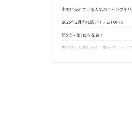
実際に売れている人気のキャンプ用品
2025年2月売れ筋アイテムTOP10
第5位～第1位を発表！
第10位：アウトドアワゴン ベンチタ
第9位：イワタニ たこ焼きプレート
第8位：ラーテルワークス キャンプギ
春の訪れを感じたら、楽天でキャンプ
第5位：コールマン ホイールクーラー 2
第7位：Niche Box Set FIRE LIGTHERS
第4位：ザ・ノース・フェイス BCヒ
第6位：Nuuca キャンプマット
第3位：スノーピーク シュラフ SSシ
3/21（金）20：00～お買い物マラソ
第2位：コールマン クイックアップI
✔こちらの記事もおすすめ
第1位：ハイランダー クライマックス