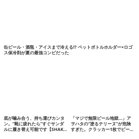
缶ビール・酒瓶・アイスまで冷える!? ペットボトルホルダー×ロゴ
ス保冷剤が夏の最強コンビだった
底が噛み合う、持ち運びカンタ
「マジで無限ビール地獄…」ア
ン。“靴に疲れたら”すぐサンダ
ヲハタの“塗るテリーヌ”が危険
ルに履き替え可能です【SHAKA
すぎた。クラッカー1枚でビール
新作】
が止まらない！