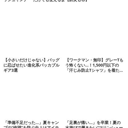
【小さいだけじゃない】バッグ
【ワークマン・無印】グレーTも
に忍ばせたい進化系パッカブル
う怖くない…！1,500円以下の
ギア3選
「汗じみ防止Tシャツ」を着たら
期待以上だった
「準備不足だった…」夏キャン
「足裏が痛い…」を卒業！夏の
プの“絶望”を防ぐ虫よけアイテ
水遊びで履きたい“マリンシュー