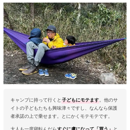
キャンプに持って行くと
子どもにモテます
。他のサ
イトの子どもたちも興味津々ですし、なんなら保護
者承諾の上で乗せます。とにかくモテモテです。
大人も一度寝転んだら
すぐに虜になって「買う」
と