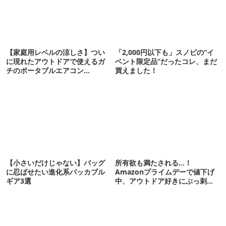
【家庭用レベルの涼しさ】つい
「2,000円以下も」スノピの“イ
に現れたアウトドアで使えるガ
ベント限定品”だったコレ、まだ
チのポータブルエアコン
買えました！
「Suzune」最速レビュー
【小さいだけじゃない】バッグ
所有欲も満たされる…！
に忍ばせたい進化系パッカブル
Amazonプライムデーで値下げ
ギア3選
中、アウトドア好きにぶっ刺さ
る「便利ガジェット」8選