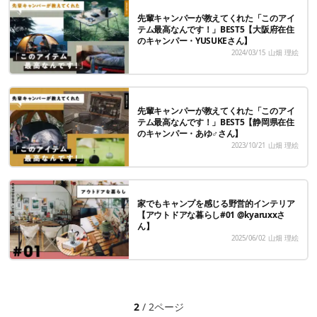
先輩キャンパーが教えてくれた「このアイ
テム最高なんです！」BEST5【大阪府在住
のキャンパー・YUSUKEさん】
2024/03/15
山畑 理絵
先輩キャンパーが教えてくれた「このアイ
テム最高なんです！」BEST5【静岡県在住
のキャンパー・あゆ♂さん】
2023/10/21
山畑 理絵
家でもキャンプを感じる野営的インテリア
【アウトドアな暮らし#01 @kyaruxxさ
ん】
2025/06/02
山畑 理絵
2
/ 2ページ