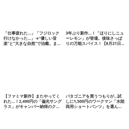
「仕事疲れた…」「フジロック
3年ぶり新作…！「ほりにしニュ
行けなかった…」→“優しい音
ーレモン」が登場。後味さっぱ
楽”と“大きな自然”で治癒。まだ
りの万能スパイス！【8月21日発
間に合います。
売】
【ファミマ新作】またやってく
パタゴニアを買うつもりが…試
れた…！2,490円の「偏光サング
しに1,500円のワークマン「水陸
ラス」がキャンパー納得のクオ
両用ショートパンツ」を選んだ
リティ
ら大正解だった