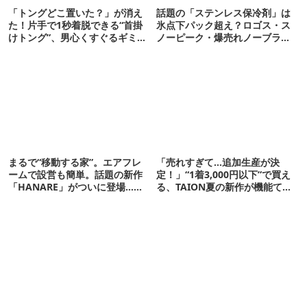
「トングどこ置いた？」が消え
話題の「ステンレス保冷剤」は
た！片手で1秒着脱できる“首掛
氷点下パック超え？ロゴス・ス
けトング”、男心くすぐるギミッ
ノーピーク・爆売れノーブラン
クが最高だった
ド品を比べてみた
まるで“移動する家”。エアフレ
「売れすぎて…追加生産が決
ームで設営も簡単。話題の新作
定！」“1着3,000円以下”で買え
「HANARE」がついに登場…！
る、TAION夏の新作が機能てん
【07/24予約開始】
こ盛りです