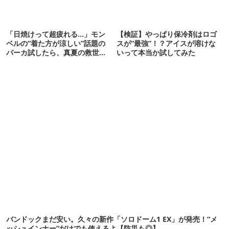
「日焼けって超疲れる…」モン
【検証】やっぱり保冷剤はロゴ
ベルの“着た方が涼しい”話題の
スが“最強”！？アイスが溶けな
パーカ試したら、真夏の救世主
いって本当か試してみた
だった
バンドックまだ安い。久々の新作「ソロドーム1 EX」が発売！“メ
ッシュインナー”だけでも使えるよ【防災も◎】