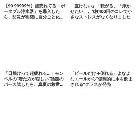
【99.99999%】超売れてる「ポ
「置けない」「転がる」「浮か
ータブル浄水器」を導入した
せたい」。1枚400円のコレで小
ら、防災が明確に自分ごと化し
さなストレスがなくなりました
た
「日焼けって超疲れる…」モン
「ビールだけ→倒れる」よなよ
ベルの“着た方が涼しい”話題の
なエールから“強制的に水を飲ま
パーカ試したら、真夏の救世主
される”グラスが発売
だった