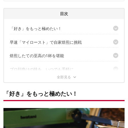
ィアで登壇機会多数の編集部員も所属。
CAMP HACK 編集部のプロフィール
目次
「好き」をもっと極めたい！
あのイワタニがハンドロースターを開発！
早速「マイロースト」で自家焙煎に挑戦
焙煎機のパイオニア「フジローヤル」が設計・監修
シンプルな構造ながら洗練された雰囲気
焙煎したての至高の1杯を堪能
生豆を入れて焙煎スタート
豆が弾けて、いい香りが漂ってきた
キャンプで焙煎はあり？ なし？
プロ顔負けの味を、いつでも手軽に
トレーに移せば完成！……ではないんです
焙煎したばかりの豆をハンドドリップで抽出
現在、Makuakeで話題沸騰中！
「好き」をもっと極めたい！