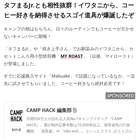
タフまるJr.とも相性抜群！イワタニから、コー
ヒー好きを納得させるスゴイ道具が爆誕したぞ
キャンプの朝はもちろん、日々のルーティンでもコーヒーが欠かせ
ないキャンパーに朗報！
「タフまるJr.」や「焼き上手さん」でお馴染みのイワタニから、カ
セットこんろ用小型焙煎機「
MY ROAST
」（以後、マイロースト）
が登場しました。
すでに応援購入サイト「Makuake」で話題になっているなか、一足
先に試させてもらいました。コーヒー好きなら絶対必見です！
CAMP HACK 編集部
月間550万人が訪れる人気No.1キャンプメディア『CAMP
HACK』。累計制作記事本数は10,000本以上。環境省等の行政
制作者
機関、「髙島屋」や「niko and ...」といったクライアントとの
...続きを読む
連携実績多数。また、TBSテレビ『ラヴィット！』等、各メデ