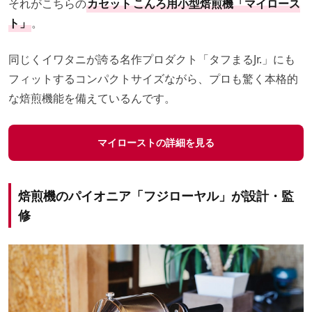
それがこちらの
カセット
こんろ用小型焙煎機「マイロース
ト」
。
同じくイワタニが誇る名作プロダクト「タフまるJr.」にも
フィットするコンパクトサイズながら、プロも驚く本格的
な焙煎機能を備えているんです。
マイローストの詳細を見る
焙煎機のパイオニア「フジローヤル」が設計・監
修