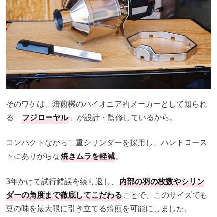
そのワケは、焙煎機のパイオニア的メーカーとして知られ
る「
フジローヤル
」が設計・監修しているから。
コンパクトながら二重シリンダーを採用し、ハンドロース
トにありがちな
焼きムラを軽減
。
3年かけて試行錯誤を繰り返し、
内部の羽の枚数やシリン
ダーの角度まで徹底してこだわる
ことで、このサイズでも
豆の味を最大限に引き立てる焙煎を可能にしました。