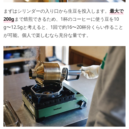
まずはシリンダーの入り口から生豆を投入します。
最大で
200g
まで焙煎できるため、1杯のコーヒーに使う豆を10
g〜12.5gと考えると、1回で約16〜20杯分くらい作ること
が可能。個人で楽しむなら充分な量です。