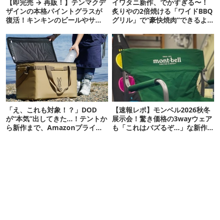
【即完売 → 再販！】テンマクデ
イワタニ新作、でかすぎる〜！
ザインの本格パイントグラスが
炙りやの2倍焼ける「ワイドBBQ
復活！キンキンのビールやサワ
グリル」で“豪快焼肉”できるよ
ーに最高
【再販開始】
「え、これも対象！？」DOD
【速報レポ】モンベル2026秋冬
が“本気”出してきた…！テントか
展示会！驚き価格の3wayウェア
ら新作まで、Amazonプライム
も「これはバズるぞ…」な新作
デーの注目ギア27選
10選