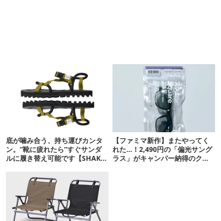
底が噛み合う、持ち運びカンタ
【ファミマ新作】またやってく
ン。“靴に疲れたら”すぐサンダ
れた…！2,490円の「偏光サング
ルに履き替え可能です【SHAKA
ラス」がキャンパー納得のクオ
新作】
リティ