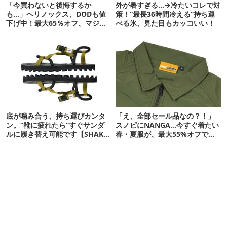
「今買わないと後悔するか
外が暑すぎる…→冷たいコレで対
も…」ヘリノックス、DODも値
策！“最長36時間冷える”持ち運
下げ中！最大65％オフ、マジで
べる氷、見た目もカッコいい！
狙い目なキャンプ用品集めまし
た
底が噛み合う、持ち運びカンタ
「え、全部セール品なの？！」
ン。“靴に疲れたら”すぐサンダ
スノピにNANGA…今すぐ着たい
ルに履き替え可能です【SHAKA
春・夏服が、最大55%オフで狙
新作】
い目すぎた