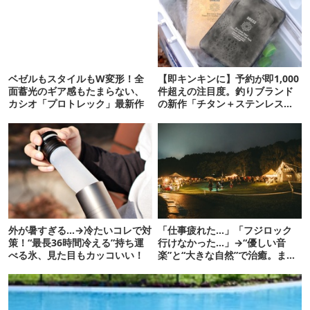
ベゼルもスタイルもW変形！全
【即キンキンに】予約が即1,000
面蓄光のギア感もたまらない、
件超えの注目度。釣りブランド
カシオ「プロトレック」最新作
の新作「チタン＋ステンレスの
保冷剤」が再販開始
外が暑すぎる…→冷たいコレで対
「仕事疲れた…」「フジロック
策！“最長36時間冷える”持ち運
行けなかった…」→“優しい音
べる氷、見た目もカッコいい！
楽”と“大きな自然”で治癒。まだ
間に合います。