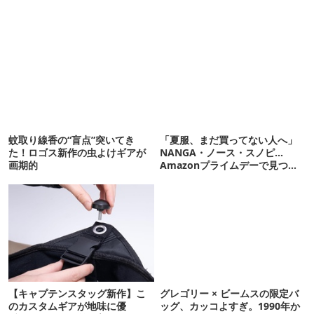
蚊取り線香の“盲点”突いてき
「夏服、まだ買ってない人へ」
た！ロゴス新作の虫よけギアが
NANGA・ノース・スノピ…
画期的
Amazonプライムデーで見つけ
た“今着れるアイテム”19選
【キャプテンスタッグ新作】こ
グレゴリー × ビームスの限定バ
のカスタムギアが地味に優
ッグ、カッコよすぎ。1990年か