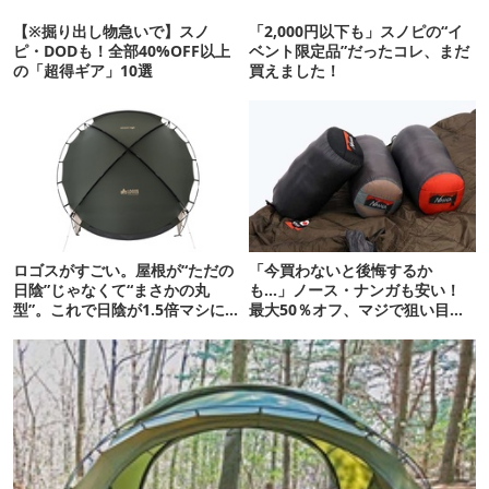
【※掘り出し物急いで】スノ
「2,000円以下も」スノピの“イ
ピ・DODも！全部40%OFF以上
ベント限定品”だったコレ、まだ
の「超得ギア」10選
買えました！
ロゴスがすごい。屋根が“ただの
「今買わないと後悔するか
日陰”じゃなくて“まさかの丸
も…」ノース・ナンガも安い！
型”。これで日陰が1.5倍マシに
最大50％オフ、マジで狙い目な
なる新作タープです
キャンプ用品集めました