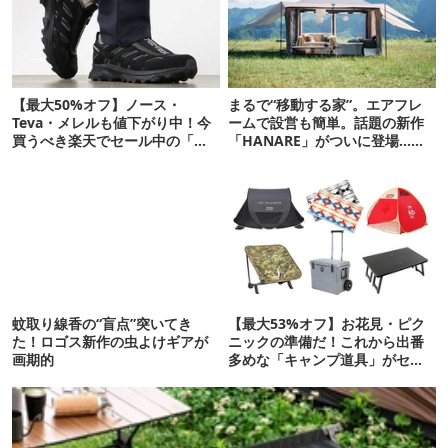
【最大50%オフ】ノース・
まるで“移動する家”。エアフレ
Teva・メレルも値下がり中！今
ームで設営も簡単。話題の新作
買うべき楽天でセール中の「ア
「HANARE」がついに登場…！
ウトドアシューズ」
【07/24予約開始】
蚊取り線香の“盲点”突いてき
【最大53%オフ】お花見・ピク
た！ロゴス新作の虫よけギアが
ニックの準備だ！これから出番
画期的
多めな「キャンプ道具」がセー
ル中です