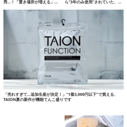
秀…！「置き場所が増える」
ら“3年のみ使用”されていた、紫
「荷物が落ちない」
タグが復活
「売れすぎて…追加生産が決定！」“1着3,000円以下”で買える、
TAION夏の新作が機能てんこ盛りです