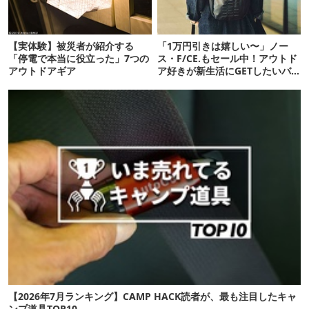
【実体験】被災者が紹介する
「1万円引きは嬉しい〜」ノー
「停電で本当に役立った」7つの
ス・F/CE.もセール中！アウトド
アウトドアギア
ア好きが新生活にGETしたいバ
ッグ9選
【2026年7月ランキング】CAMP HACK読者が、最も注目したキャ
ンプ道具TOP10