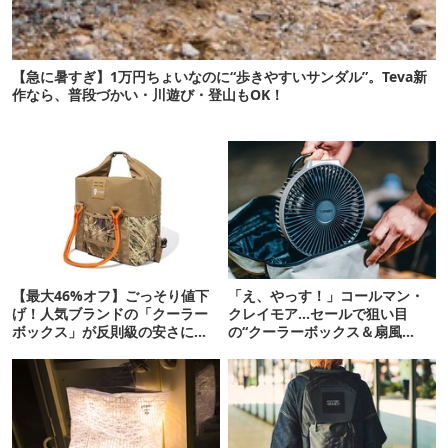
【急に暑すぎ】1万円ちょいなのに“歩きやすいサンダル”。Teva新
作なら、普段づかい・川遊び・登山もOK！
【最大46%オフ】ごっそり値下
「え、やっす！」コールマン・
げ！人気ブランドの「クーラー
クレイモア…セールで狙い目
ボックス」が反則級の安さに。
の“クーラーボックス＆扇風
夏本番前に確保だッ
機”12選