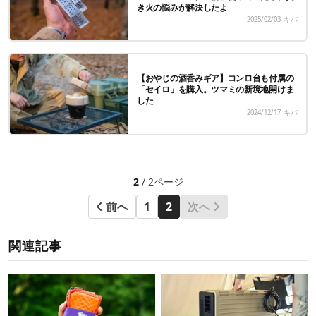
き火の悩みが解決したよ
2025/02/03
キバ
【おやじの酒呑みギア】コンロ台も付属の
「セイロ」を購入。ツマミの新境地開けま
した
2024/12/17
キバ
2
/ 2ページ
前へ
1
2
次へ
関連記事