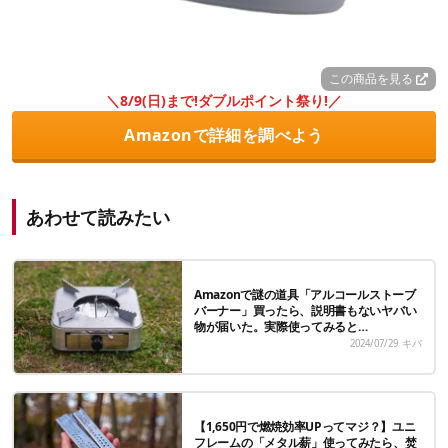
この商品を見る
＼8/9(日)まで!ダブルポイント祭り!／
Amazonで詳細を調べよう
あわせて読みたい
Amazonで謎の道具「アルコールストーブ
バーナー」買ったら、説明書もないヤバい
物が届いた。実際使ってみると…
2024/07/29
キバ
【1,650円で燃焼効率UPってマジ？】ユニ
フレームの「メタル薪」使ってみたら、焚