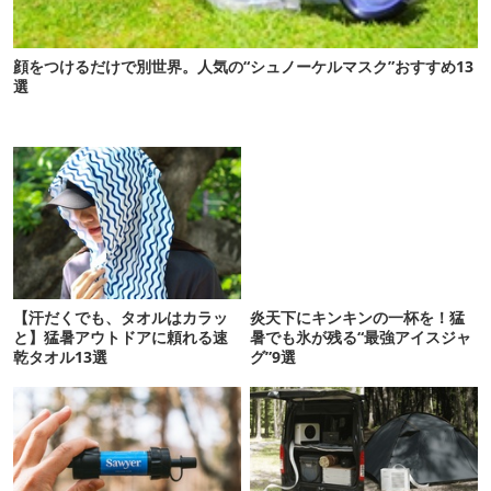
顔をつけるだけで別世界。人気の“シュノーケルマスク”おすすめ13
選
【汗だくでも、タオルはカラッ
炎天下にキンキンの一杯を！猛
と】猛暑アウトドアに頼れる速
暑でも氷が残る“最強アイスジャ
乾タオル13選
グ”9選