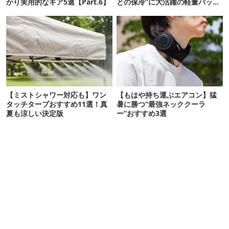
かり実用的なギア5選【Part.6】
との保冷”に大活躍の軽量バッグ
7選
【ミストシャワー対応も】ワン
【もはや持ち運ぶエアコン】猛
タッチタープおすすめ11選！真
暑に勝つ“最強ネッククーラ
夏も涼しい決定版
ー”おすすめ3選