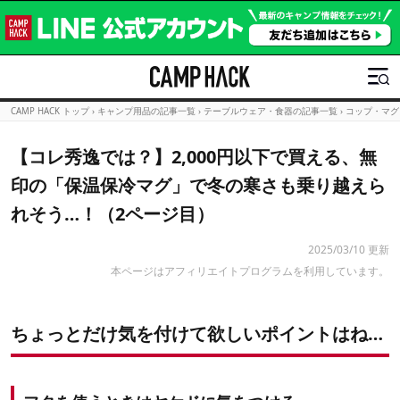
CAMP HACK トップ
›
キャンプ用品の記事一覧
›
テーブルウェア・食器の記事一覧
›
コップ・マグ
【コレ秀逸では？】2,000円以下で買える、無
印の「保温保冷マグ」で冬の寒さも乗り越えら
れそう…！（2ページ目）
2025/03/10 更新
本ページはアフィリエイトプログラムを利用しています。
ちょっとだけ気を付けて欲しいポイントはね…