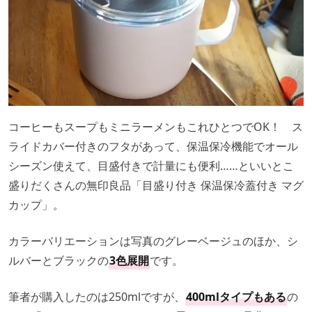
コーヒーもスープもミニラーメンもこれひとつでOK！ ス
ライドカバー付きのフタがあって、保温保冷機能でオール
シーズン使えて、目盛付きで計量にも便利……といいとこ
盛りだくさんの無印良品「目盛り付き 保温保冷蓋付き マグ
カップ」。
カラーバリエーションは写真のグレーベージュのほか、シ
ルバーとブラックの
3色展開
です。
筆者が購入したのは250mlですが、
400mlタイプもある
の