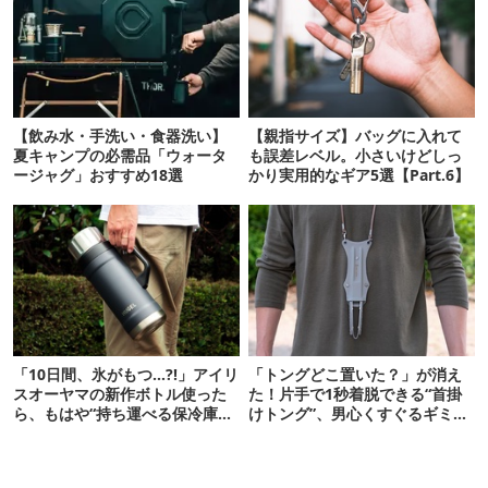
【飲み水・手洗い・食器洗い】
【親指サイズ】バッグに入れて
夏キャンプの必需品「ウォータ
も誤差レベル。小さいけどしっ
ージャグ」おすすめ18選
かり実用的なギア5選【Part.6】
「10日間、氷がもつ…?!」アイリ
「トングどこ置いた？」が消え
スオーヤマの新作ボトル使った
た！片手で1秒着脱できる“首掛
ら、もはや“持ち運べる保冷庫
けトング”、男心くすぐるギミッ
級”で震えた
クが最高だった