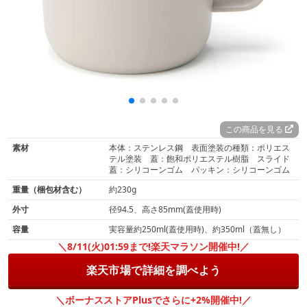
この商品を見る
素材
本体：ステンレス鋼 表面塗装の種類：ポリエス
テル塗装 蓋：飽和ポリエステル樹脂 スライド
蓋：シリコーンゴム パッキン：シリコーンゴム
重量（梱包材含む）
約230g
外寸
径94.5、高さ85mm(蓋使用時)
容量
実容量約250ml(蓋使用時)、約350ml（蓋無し）
＼8/11(火)01:59まで!楽天マラソン開催中!／
楽天市場で詳細を調べよう
＼ボーナスストアPlusでさらに+2%開催中!／