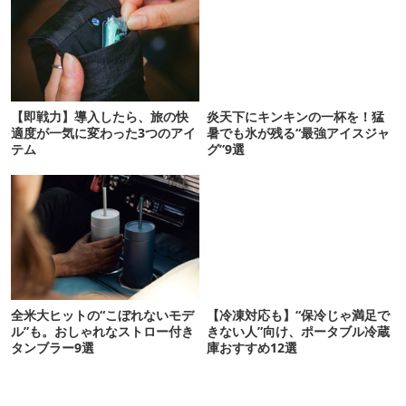
【即戦力】導入したら、旅の快
炎天下にキンキンの一杯を！猛
適度が一気に変わった3つのアイ
暑でも氷が残る“最強アイスジャ
テム
グ”9選
全米大ヒットの“こぼれないモデ
【冷凍対応も】“保冷じゃ満足で
ル”も。おしゃれなストロー付き
きない人”向け、ポータブル冷蔵
タンブラー9選
庫おすすめ12選