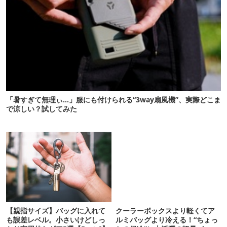
「暑すぎて無理ぃ…」服にも付けられる“3way扇風機”、実際どこま
で涼しい？試してみた
【親指サイズ】バッグに入れて
クーラーボックスより軽くてア
も誤差レベル。小さいけどしっ
ルミバッグより冷える！“ちょっ