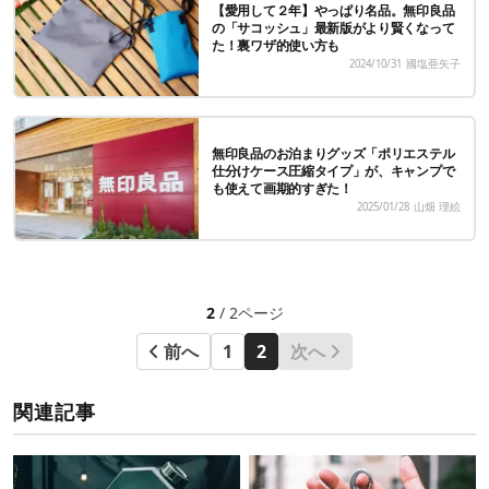
【愛用して２年】やっぱり名品。無印良品
の「サコッシュ」最新版がより賢くなって
た！裏ワザ的使い方も
2024/10/31
國塩亜矢子
無印良品のお泊まりグッズ「ポリエステル
仕分けケース圧縮タイプ」が、キャンプで
も使えて画期的すぎた！
2025/01/28
山畑 理絵
2
/ 2ページ
前へ
1
2
次へ
関連記事