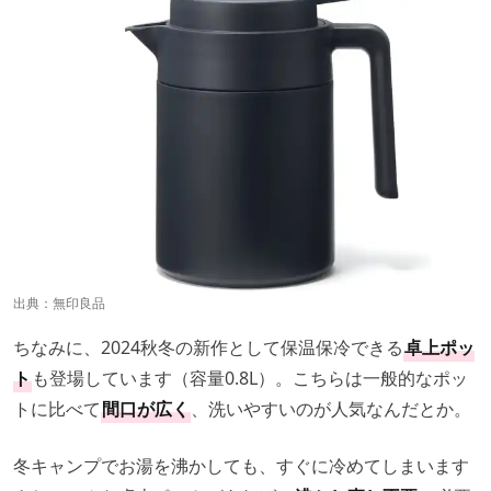
出典：
無印良品
ちなみに、2024秋冬の新作として保温保冷できる
卓上ポッ
ト
も登場しています（容量0.8L）。こちらは一般的なポッ
トに比べて
間口が広く
、洗いやすいのが人気なんだとか。
冬キャンプでお湯を沸かしても、すぐに冷めてしまいます