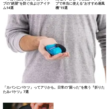
プの“絶望”を防ぐ虫よけアイテ
プで本当に使える“おすすめ扇風
ム14選
機”15選
「カバンにバケツ」ってアリかも。日常の“困った”を救う『折りた
たみバケツ』7選