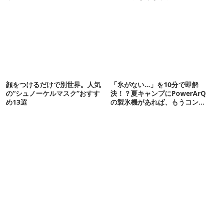
顔をつけるだけで別世界。人気
「氷がない…」を10分で即解
の“シュノーケルマスク”おすす
決！？夏キャンプにPowerArQ
め13選
の製氷機があれば、もうコンビ
ニ走らなくていいぞ