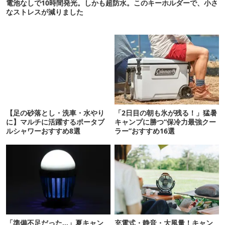
電池なしで10時間発光。しかも超防水。このキーホルダーで、小さ
なストレスが減りました
【足の砂落とし・洗車・水やり
「2日目の朝も氷が残る！」猛暑
に】マルチに活躍するポータブ
キャンプに勝つ“保冷力最強クー
ルシャワーおすすめ8選
ラー”おすすめ16選
「準備不足だった…」夏キャン
充電式・静音・大風量！キャン