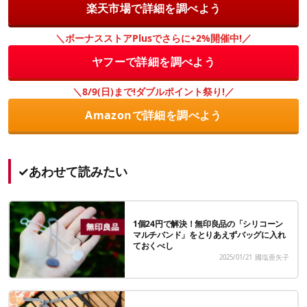
楽天市場で詳細を調べよう
＼ボーナスストアPlusでさらに+2%開催中!／
ヤフーで詳細を調べよう
＼8/9(日)まで!ダブルポイント祭り!／
Amazonで詳細を調べよう
✓あわせて読みたい
1個24円で解決！無印良品の「シリコーン
マルチバンド」をとりあえずバッグに入れ
ておくべし
2025/01/21
國塩亜矢子