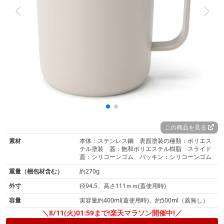
この商品を見る
素材
本体：ステンレス鋼 表面塗装の種類：ポリエス
テル塗装 蓋：飽和ポリエステル樹脂 スライド
蓋：シリコーンゴム パッキン：シリコーンゴム
重量（梱包材含む）
約270g
外寸
径94.5、高さ111ｍｍ(蓋使用時)
容量
実容量約400ml(蓋使用時)、約500ml（蓋無し）
＼8/11(火)01:59まで!楽天マラソン開催中!／