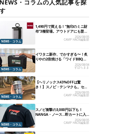
NEWS・コラムの人気記事を探
す
1,490円で買える！“無印のミニ財
布”3種登場。アウトドアにも普段
使いにもいいかも
2026/08/05
CAMP HACK編集部
NEWS・コラム
イワタニ新作、でかすぎる〜！炙
りやの2倍焼ける「ワイドBBQグ
リル」で“豪快焼肉”できるよ【再
2026/08/04
ずぼらまま
販開始】
NEWS・コラム
【ヘリノックス43%OFFは驚
き！】スノピ・テンマクも。セー
ル中の「見逃せないキャンプ道
2026/08/05
CAMP HACK編集部
具」12選
NEWS・コラム
スノピ衝撃の3,000円以下も！
NANGA・ノース…即カートに入
れたいアウトドアな「値下げ夏
2026/08/05
CAMP HACK編集部
服」13選
NEWS・コラム