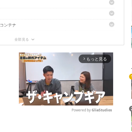
 Venor Enstangs Lavvvo 8-10」
コンテナ
リーンセット」
…
ニックファン」
もっと見る
arrow_forward_ios
Powered by 
GliaStudios
Mute