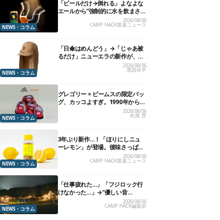
「ビールだけ→倒れる」よなよな
エールから“強制的に水を飲まさ
れる”グラスが発売
2026/08/06
CAMP HACK最速ニュース
NEWS・コラム
「日傘はめんどう」→「じゃあ被
るだけ」ニューエラの新作が、真
夏に照準合わせてます
2026/08/06
黒田祥平
NEWS・コラム
グレゴリー × ビームスの限定バッ
グ、カッコよすぎ。1990年から“3
年のみ使用”されていた、紫タグ
2026/08/06
松尾 慧
が復活
NEWS・コラム
3年ぶり新作…！「ほりにしニュ
ーレモン」が登場。後味さっぱり
の万能スパイス！【8月21日発
2026/08/06
CAMP HACK最速ニュース
売】
NEWS・コラム
「仕事疲れた…」「フジロック行
けなかった…」→“優しい音
楽”と“大きな自然”で治癒。まだ間
2026/08/06
CAMP HACK編集部
に合います。
NEWS・コラム