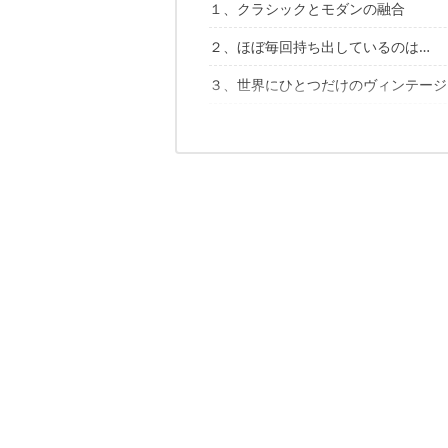
１、クラシックとモダンの融合
２、ほぼ毎回持ち出しているのは…
アークティックラヴォ「Wanderout Edition
３、世界にひとつだけのヴィンテージ
hxo design「hxo スタンダードグ
４、これぞ冬キャンの新常識
ツァーゲス「アルミコンテナ」
５、凛とした佇まいに見惚れてしまう
CAMP GEEKS「サーマルエレクトロ
シンプルさのなかに光る独創性
アンビエンテック「turn +」
こちらの記事もチェック