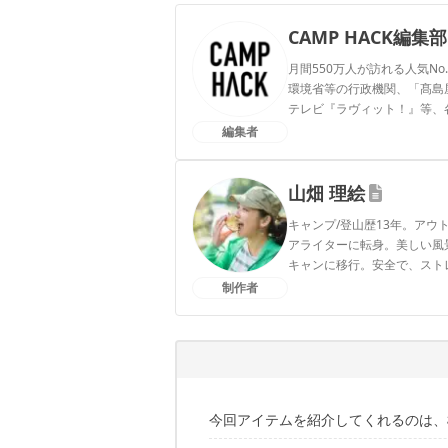
CAMP HACK編集部
月間550万人が訪れる人気No
環境省等の行政機関、「髙島屋」
テレビ『ラヴィット！』等、
編集者
CAMP HACK編集部のプ
山畑 理絵
キャンプ/登山歴13年。ア
アライターに転身。美しい風
キャンに移行。安全で、スト
アをアプデ中。1児の母。
制作者
山畑 理絵のプロフィール
今回アイテムを紹介してくれるのは、栃木