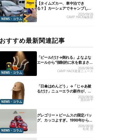
【タイムズカー、車中泊でき
る？】カーシェアでキャンプした
いので、直接聞いてみました
2025/09/26
CAMP HACK編集部
NEWS・コラム
おすすめ最新関連記事
「ビールだけ→倒れる」よなよな
エールから“強制的に水を飲まさ
れる”グラスが発売
2026/08/06
CAMP HACK最速ニュース
NEWS・コラム
「日傘はめんどう」→「じゃあ被
るだけ」ニューエラの新作が、真
夏に照準合わせてます
2026/08/06
黒田祥平
NEWS・コラム
グレゴリー × ビームスの限定バッ
グ、カッコよすぎ。1990年から“3
年のみ使用”されていた、紫タグ
2026/08/06
松尾 慧
が復活
NEWS・コラム