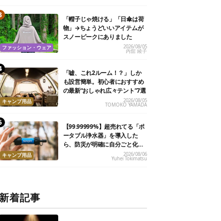
「帽子じゃ焼ける」「日傘は荷
物」→ちょうどいいアイテムが
スノーピークにありました
2026/08/05
ファッション・ウェア
内舘 綾子
「嘘、これ2ルーム！？」しか
も設営簡単。初心者におすすめ
の最新“おしゃれ広々テント”7選
2026/08/05
キャンプ用品
TOMOKO YAMADA
【99.99999%】超売れてる「ポ
ータブル浄水器」を導入した
ら、防災が明確に自分ごと化し
た
2026/08/06
キャンプ用品
Yuhei Tokimatsu
新着記事