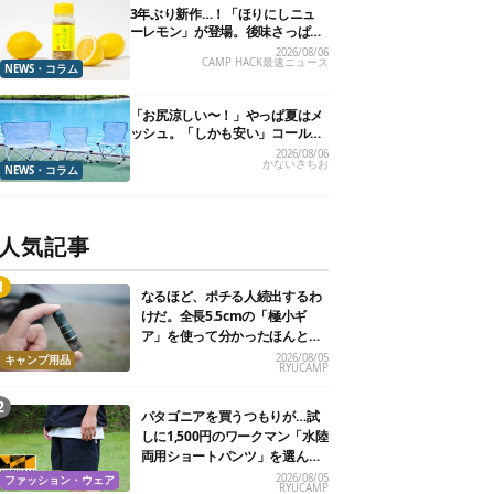
3年ぶり新作…！「ほりにしニュ
ーレモン」が登場。後味さっぱり
の万能スパイス！【8月21日発
2026/08/06
CAMP HACK最速ニュース
売】
NEWS・コラム
「お尻涼しい〜！」やっぱ夏はメ
ッシュ。「しかも安い」コールマ
ン今年の新作は、カラーもさわや
2026/08/06
かないさちお
かです
NEWS・コラム
人気記事
なるほど、ポチる人続出するわ
けだ。全長5.5cmの「極小ギ
ア」を使って分かったほんとの
魅力
2026/08/05
キャンプ用品
RYUCAMP
パタゴニアを買うつもりが…試
しに1,500円のワークマン「水陸
両用ショートパンツ」を選んだ
ら大正解だった
2026/08/05
ファッション・ウェア
RYUCAMP