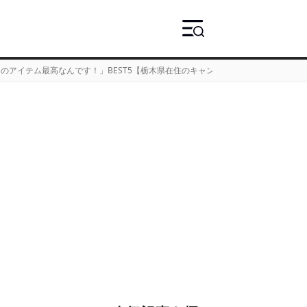
イテム最高なんです！」BEST5【栃木県在住のキャンパーpur_outdoorさん】