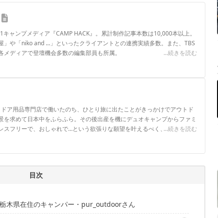
.1キャンプメディア『CAMP HACK』。累計制作記事本数は10,000本以上。
や「niko and ...」といったクライアントとの連携実績多数。また、TBS
各メディアで登壇機会多数の編集部員も所属。
...続きを読む
ロフィール
ウトドア用品専門店で働いたのち、ひとり旅に出たことがきっかけでアウトド
景を求めて日本中をふらふら。その後出産を機にデュオキャンプからファミ
レスフリーで、おしゃれで…という欲張りな願望を叶えるべく、キャンプギ
...続きを読む
目次
県在住のキャンパー・pur_outdoorさん