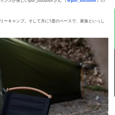
が美しいpur_outdoorさん （
＠pur_outdoor
）の
リーキャンプ。そして月に1度のペースで、家族といっし