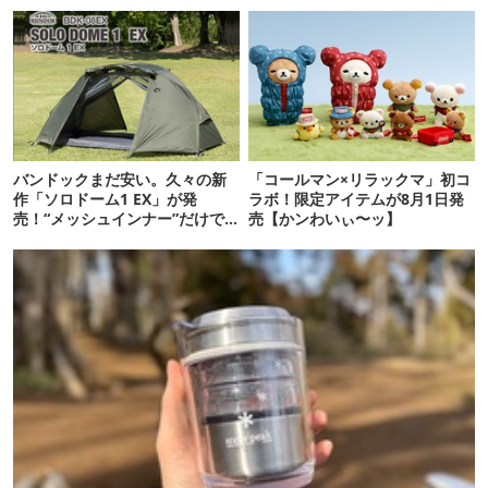
バンドックまだ安い。久々の新
「コールマン×リラックマ」初コ
作「ソロドーム1 EX」が発
ラボ！限定アイテムが8月1日発
売！“メッシュインナー”だけで
売【かンわいぃ〜ッ】
も使えるよ【防災も◎】