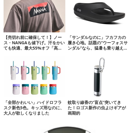
【売切れ前に確保して！】ノー
「サンダルなのに」フカフカの
ス・NANGAも値下げ。汗をかい
履き心地。話題の“ウーフォスサ
ても快適、最大55%オフ「高機
ンダル”なら、猛暑も乗り越えら
能ウェア」10選
れるかも
「全部かわいい」ハイドロフラ
蚊取り線香の“盲点”突いてき
スク新色5色。キッズ用なのに、
た！ロゴス新作の虫よけギアが
大人が欲しくなりました
画期的