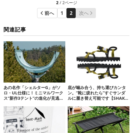
2
/ 2ページ
前へ
1
2
次へ
関連記事
あの名作「シェルターG」がソ
底が噛み合う、持ち運びカンタ
ロ・UL仕様に！ミニマルワーク
ン。“靴に疲れたら”すぐサンダ
ス“新作3テント”の進化が見逃せ
ルに履き替え可能です【SHAKA
ない
新作】