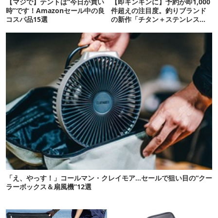
【マジで】テントは“今日が買い
【即キンキンに】予約が即1,000
時”です！Amazonセール中の良
件超えの注目度。釣りブランド
コスパ品15選
の新作「チタン＋ステンレスの
保冷剤」が再販開始
「え、やっす！」コールマン・クレイモア…セールで狙い目の“クー
ラーボックス＆扇風機”12選