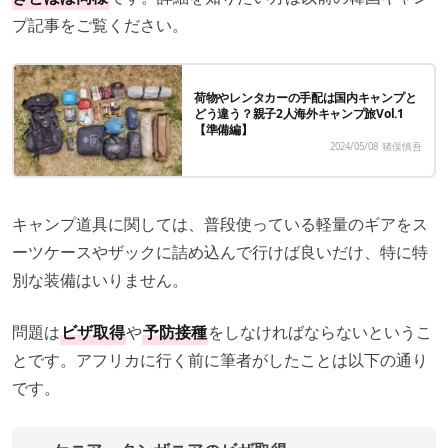
プ記事をご覧ください。
荷物やレンタカーの手配は国内キャンプと
どう違う？親子2人海外キャンプ旅Vol.1
【準備編】
2024/05/08
猪俣慎吾
キャンプ道具に関しては、普段使っている軽量のギアをス
ーツケースやザックに詰め込んで行けば良いだけ、特に特
別な装備はいりません。
問題は
ビザ取得
や
予防接種
をしなければならないというこ
とです。アフリカに行く前に筆者がしたことは以下の通り
です。