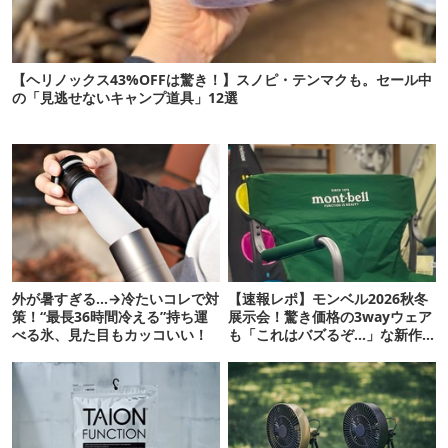
【ヘリノックス43%OFFは驚き！】スノピ・テンマクも。セール中
の「見逃せないキャンプ道具」12選
外が暑すぎる…→冷たいコレで対
【速報レポ】モンベル2026秋冬
策！“最長36時間冷える”持ち運
展示会！驚き価格の3wayウェア
べる氷、見た目もカッコいい！
も「これはバズるぞ…」な新作
10選