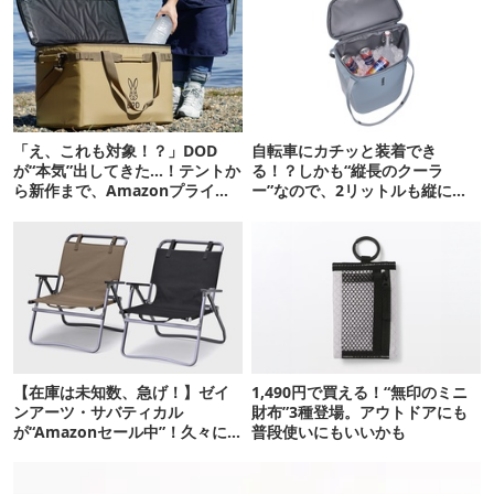
「え、これも対象！？」DOD
自転車にカチッと装着でき
が“本気”出してきた…！テントか
る！？しかも“縦長のクーラ
ら新作まで、Amazonプライム
ー”なので、2リットルも縦に入
デーの注目ギア27選
ります【THULE新作】
【在庫は未知数、急げ！】ゼイ
1,490円で買える！“無印のミニ
ンアーツ・サバティカル
財布”3種登場。アウトドアにも
が“Amazonセール中”！久々に
普段使いにもいいかも
タープも買おうかな…