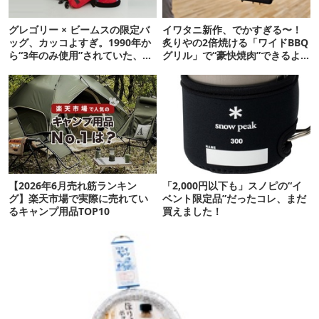
グレゴリー × ビームスの限定バ
イワタニ新作、でかすぎる〜！
ッグ、カッコよすぎ。1990年か
炙りやの2倍焼ける「ワイドBBQ
ら“3年のみ使用”されていた、紫
グリル」で“豪快焼肉”できるよ
タグが復活
【再販開始】
【2026年6月売れ筋ランキン
「2,000円以下も」スノピの“イ
グ】楽天市場で実際に売れてい
ベント限定品”だったコレ、まだ
るキャンプ用品TOP10
買えました！