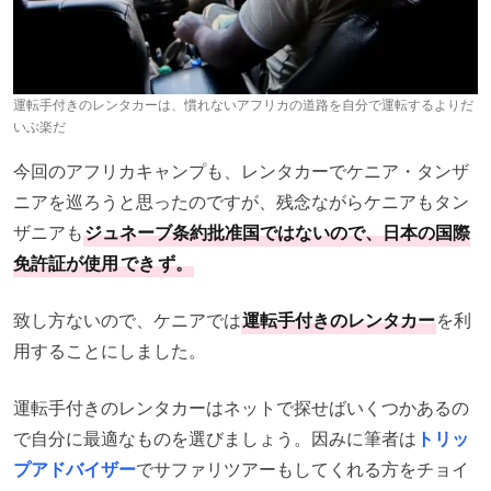
運転手付きのレンタカーは、慣れないアフリカの道路を自分で運転するよりだ
いぶ楽だ
今回のアフリカキャンプも、レンタカーでケニア・タンザ
ニアを巡ろうと思ったのですが、残念ながらケニアもタン
ザニアも
ジュネーブ条約批准国ではないので、日本の国際
免許証が使用
でき
ず。
致し方ないので、ケニアでは
運転手付きのレンタカー
を利
用することにしました。
運転手付きのレンタカーはネットで探せばいくつかあるの
で自分に最適なものを選びましょう。因みに筆者は
トリッ
プアドバイザー
でサファリツアーもしてくれる方をチョイ