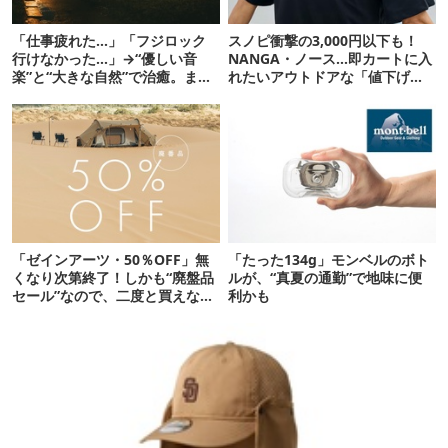
「仕事疲れた…」「フジロック
スノピ衝撃の3,000円以下も！
行けなかった…」→“優しい音
NANGA・ノース…即カートに入
楽”と“大きな自然”で治癒。まだ
れたいアウトドアな「値下げ夏
間に合います。
服」12選
「ゼインアーツ・50％OFF」無
「たった134g」モンベルのボト
くなり次第終了！しかも“廃盤品
ルが、“真夏の通勤”で地味に便
セール”なので、二度と買えない
利かも
かも【8月4日から】