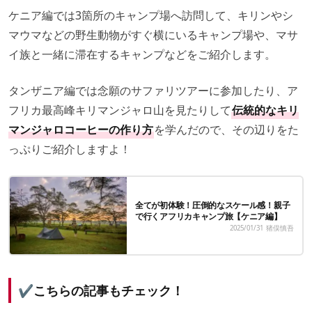
ケニア編では3箇所のキャンプ場へ訪問して、キリンやシ
マウマなどの野生動物がすぐ横にいるキャンプ場や、マサ
イ族と一緒に滞在するキャンプなどをご紹介します。
タンザニア編では念願のサファリツアーに参加したり、ア
フリカ最高峰キリマンジャロ山を見たりして
伝統的なキリ
マンジャロコーヒーの作り方
を学んだので、その辺りをた
っぷりご紹介しますよ！
全てが初体験！圧倒的なスケール感！親子
で行くアフリカキャンプ旅【ケニア編】
2025/01/31
猪俣慎吾
✔こちらの記事もチェック！