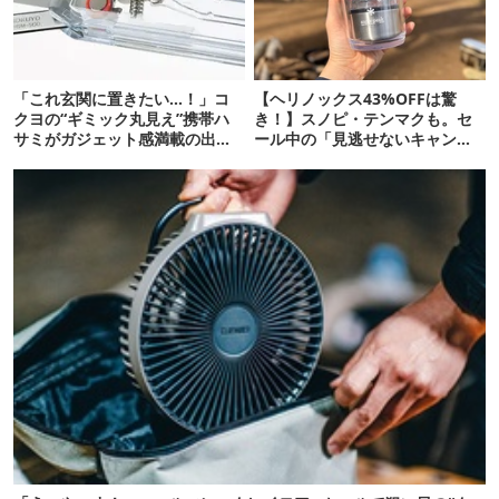
「これ玄関に置きたい…！」コ
【ヘリノックス43%OFFは驚
クヨの“ギミック丸見え”携帯ハ
き！】スノピ・テンマクも。セ
サミがガジェット感満載の出来
ール中の「見逃せないキャンプ
栄え
道具」12選