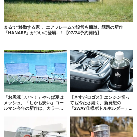
まるで“移動する家”。エアフレームで設営も簡単。話題の新作
「HANARE」がついに登場…！【07/24予約開始】
「お尻涼しい〜！」やっぱ夏は
【さすがロゴス】エンジン切っ
メッシュ。「しかも安い」コー
ても冷たさ続く。新発想の
ルマン今年の新作は、カラーも
「2WAY仕様ボトルホルダー」が
さわやかです
頼りになります