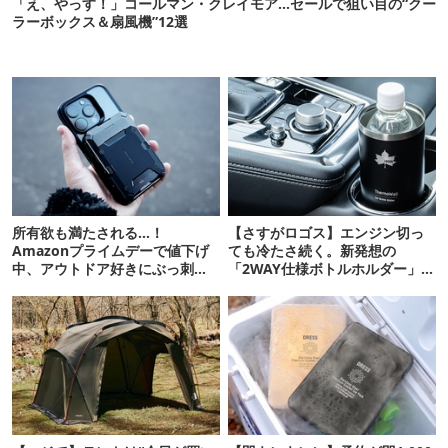
「え、やっす！」コールマン・クレイモア…セールで狙い目の“クー
ラーボックス＆扇風機”12選
所有欲も満たされる…！
【さすがロゴス】エンジン切っ
Amazonプライムデーで値下げ
ても冷たさ続く。新発想の
中、アウトドア好きにぶっ刺さ
「2WAY仕様ボトルホルダー」が
る「便利ガジェット」8選
頼りになります