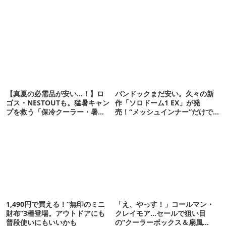
【真夏の必需品が安い…！】ロ
バンドックまだ安い。久々の新
ゴス・NESTOUTも。猛暑キャン
作「ソロドーム1 EX」が発
プを救う「保冷クーラー・暑さ
売！“メッシュインナー”だけで
対策ギア」12選
も使えるよ【防災も◎】
1,490円で買える！“無印のミニ
「え、やっす！」コールマン・
財布”3種登場。アウトドアにも
クレイモア…セールで狙い目
普段使いにもいいかも
の“クーラーボックス＆扇風