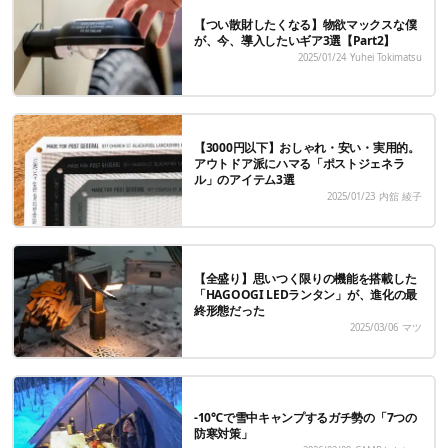
【つい散財したくなる】物欲マックスな僕
が、今、導入したいギア3選【Part2】
2025/01/24
Yuhei Tokimatsu
【3000円以下】おしゃれ・安い・実用的。
アウトドア派にハマる「ポストジェネラ
ル」のアイテム3選
2025/01/23
内舘 綾子
【全盛り】思いつく限りの機能を搭載した
「HAGOOGI LEDランタン」が、進化の最
終形態だった
2025/03/06
マツ
-10℃で雪中キャンプするガチ勢の「7つの
防寒対策」