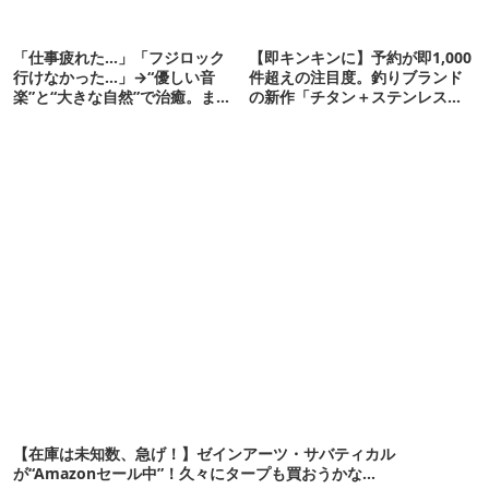
「仕事疲れた…」「フジロック
【即キンキンに】予約が即1,000
行けなかった…」→“優しい音
件超えの注目度。釣りブランド
楽”と“大きな自然”で治癒。まだ
の新作「チタン＋ステンレスの
間に合います。
保冷剤」が再販開始
【在庫は未知数、急げ！】ゼインアーツ・サバティカル
が“Amazonセール中”！久々にタープも買おうかな…