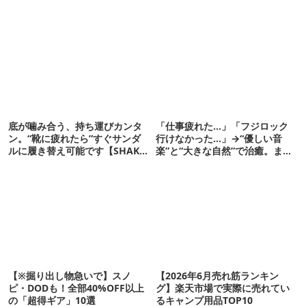
底が噛み合う、持ち運びカンタ
「仕事疲れた…」「フジロック
ン。“靴に疲れたら”すぐサンダ
行けなかった…」→“優しい音
ルに履き替え可能です【SHAKA
楽”と“大きな自然”で治癒。まだ
新作】
間に合います。
【※掘り出し物急いで】スノ
【2026年6月売れ筋ランキン
ピ・DODも！全部40%OFF以上
グ】楽天市場で実際に売れてい
の「超得ギア」10選
るキャンプ用品TOP10