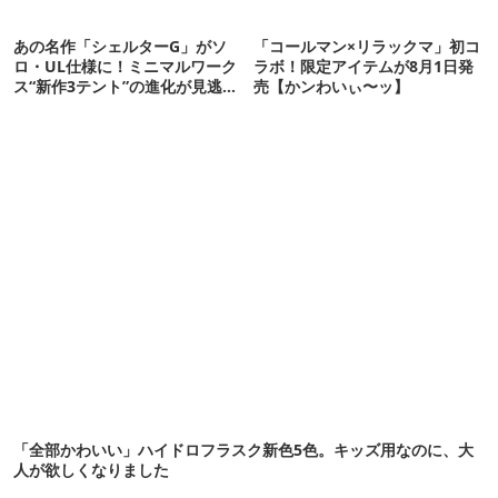
あの名作「シェルターG」がソ
「コールマン×リラックマ」初コ
ロ・UL仕様に！ミニマルワーク
ラボ！限定アイテムが8月1日発
ス“新作3テント”の進化が見逃せ
売【かンわいぃ〜ッ】
ない
「全部かわいい」ハイドロフラスク新色5色。キッズ用なのに、大
人が欲しくなりました