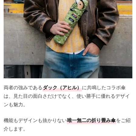
両者の強みである
ダック（アヒル）
に共鳴したコラボ傘
は、見た目の面白さだけでなく、使い勝手に優れるデザイ
ンも魅力。
機能もデザインも抜かりない
唯一無二の折り畳み傘
をご紹
介します。