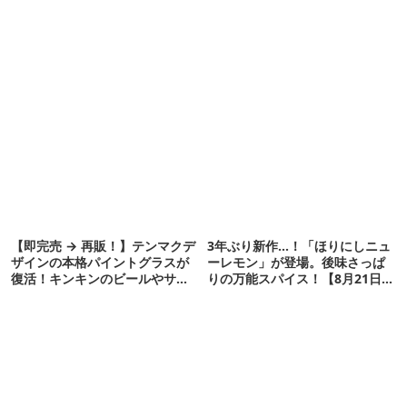
【即完売 → 再販！】テンマクデ
3年ぶり新作…！「ほりにしニュ
ザインの本格パイントグラスが
ーレモン」が登場。後味さっぱ
復活！キンキンのビールやサワ
りの万能スパイス！【8月21日発
ーに最高
売】