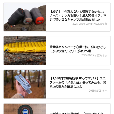
【終了】「今買わないと後悔するかも…」
ノース・ナンガも安い！最大50％オフ、マ
ジで狙い目なキャンプ用品集めました
2025/01/30
CAMP HACK編集部
重量級キャンパーが心機一転。軽いけどし
っかり快適だったUL系ギア5選
2025/01/25
ずぼらまま
【1,650円で燃焼効率UPってマジ？】ユニ
フレームの「メタル薪」使ってみたら、焚
き火の悩みが解決したよ
2025/02/03
キバ
これ誰の？が一目瞭然。「テープライタ