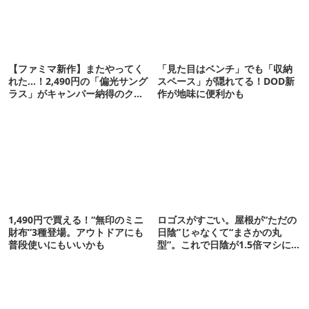
【ファミマ新作】またやってく
「見た目はベンチ」でも「収納
れた…！2,490円の「偏光サング
スペース」が隠れてる！DOD新
ラス」がキャンパー納得のクオ
作が地味に便利かも
リティ
1,490円で買える！“無印のミニ
ロゴスがすごい。屋根が“ただの
財布”3種登場。アウトドアにも
日陰”じゃなくて“まさかの丸
普段使いにもいいかも
型”。これで日陰が1.5倍マシに
なる新作タープです