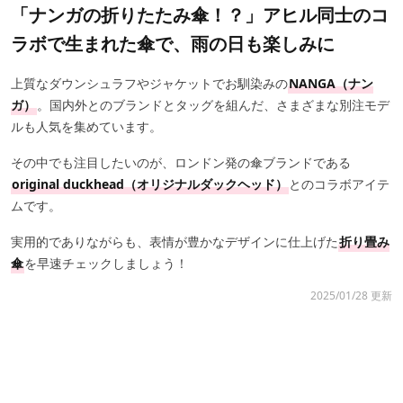
「ナンガの折りたたみ傘！？」アヒル同士のコ
ラボで生まれた傘で、雨の日も楽しみに
上質なダウンシュラフやジャケットでお馴染みの
NANGA（ナン
ガ）
。国内外とのブランドとタッグを組んだ、さまざまな別注モデ
ルも人気を集めています。
その中でも注目したいのが、ロンドン発の傘ブランドである
original duckhead（オリジナルダックヘッド）
とのコラボアイテ
ムです。
実用的でありながらも、表情が豊かなデザインに仕上げた
折り畳み
傘
を早速チェックしましょう！
2025/01/28 更新