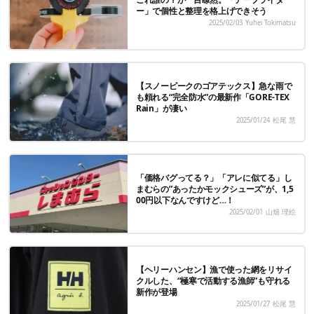
ー」で個性と整理を格上げできそう
2025/02/03
Yuhei Tokimatsu
【スノーピークのゴアテックス】急な雨で
も頼れる“完全防水”の最新作「GORE-TEX
Rain」が凄い
2025/01/24
松尾 慧
「価格バグってる？」「アレに似てる」し
まむらの”あったかモックシューズ”が、1,5
00円以下なんですけど…！
2025/02/01
山畑 理絵
【ヘリーハンセン】漁で使った網をリサイ
クルした、“極寒で活動する漁師”も守れる
新作が登場
2025/01/27
松尾 慧