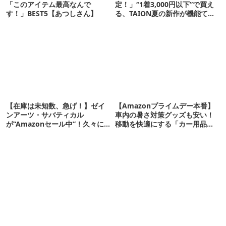
「このアイテム最高なんで
定！」“1着3,000円以下”で買え
す！」BEST5【あつしさん】
る、TAION夏の新作が機能てん
こ盛りです
【在庫は未知数、急げ！】ゼイ
【Amazonプライムデー本番】
ンアーツ・サバティカル
車内の暑さ対策グッズも安い！
が“Amazonセール中”！久々に
移動を快適にする「カー用品」
タープも買おうかな…
12選