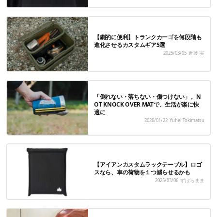
【劇的に便利】トランクカーゴを何段階も
進化させるカスタムギア5選
2025/03/05
近藤 実
「倒れない・落ちない・傷つけない」。N
OT KNOCK OVER MATで、生活が楽に快
適に
2026/01/22
Yuhei Tokimatsu
【アイアンカスタムラックテーブル】ロゴ
スなら、車の荷物を１つ減らせるかも
2025/03/06
ずぼらまま