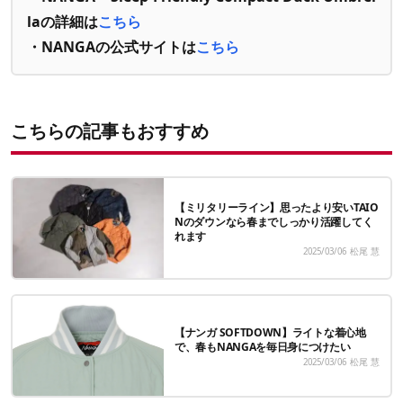
laの詳細は
こちら
・NANGAの公式サイトは
こちら
こちらの記事もおすすめ
【ミリタリーライン】思ったより安いTAIO
Nのダウンなら春までしっかり活躍してく
れます
2025/03/06
松尾 慧
【ナンガ SOFTDOWN】ライトな着心地
で、春もNANGAを毎日身につけたい
2025/03/06
松尾 慧