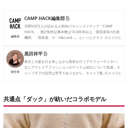
CAMP HACK編集部
月間550万人が訪れる人気No.1キャンプメディア『CAMP
HACK』。累計制作記事本数は10,000本以上。環境省等の行政
編集者
機関、「髙島屋」や「niko and ...」といったクライアントとの
...続きを読む
連携実績多数。また、TBSテレビ『ラヴィット！』等、各メデ
ィアで登壇機会多数の編集部員も所属。
黒田祥平
CAMP HACK編集部のプロフィール
東京と大阪を行き来しながら取材を行うアラフォーライター。
主にアウトドアファッションのアイテム紹介について執筆。キ
制作者
ャンプギアの設営は苦手でありながら、キャンプ飯を平らげる
...続きを読む
のは得意。趣味は日本各地で仕入れた地酒を夜な夜なちびちび
と嗜むこと。
黒田祥平のプロフィール
共通点「ダック」が紡いだコラボモデル