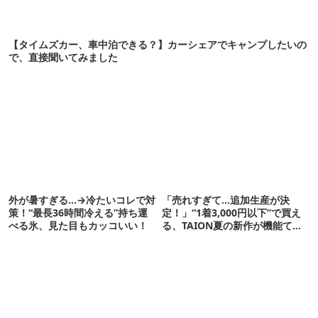
【タイムズカー、車中泊できる？】カーシェアでキャンプしたいの
で、直接聞いてみました
外が暑すぎる…→冷たいコレで対
「売れすぎて…追加生産が決
策！“最長36時間冷える”持ち運
定！」“1着3,000円以下”で買え
べる氷、見た目もカッコいい！
る、TAION夏の新作が機能てん
こ盛りです