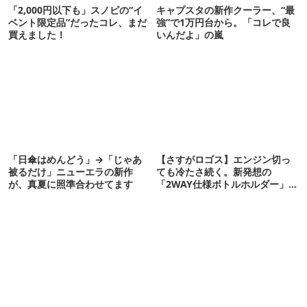
「2,000円以下も」スノピの“イ
キャプスタの新作クーラー、“最
ベント限定品”だったコレ、まだ
強”で1万円台から。「コレで良
買えました！
いんだよ」の嵐
「日傘はめんどう」→「じゃあ
【さすがロゴス】エンジン切っ
被るだけ」ニューエラの新作
ても冷たさ続く。新発想の
が、真夏に照準合わせてます
「2WAY仕様ボトルホルダー」が
頼りになります