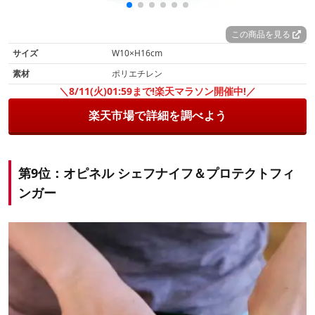
この商品を見る
サイズ
W10×H16cm
素材
ポリエチレン
＼8/11(火)01:59まで!楽天マラソン開催中!／
楽天市場で詳細を調べよう
第9位：オピネル シェフナイフ＆プロテクトフィ
ンガー