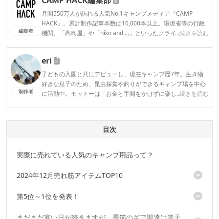
月間550万人が訪れる人気No.1キャンプメディア『CAMP
HACK』。累計制作記事本数は10,000本以上。環境省等の行政
編集者
機関、「髙島屋」や「niko and ...」といったクライアントとの
...続きを読む
連携実績多数。また、TBSテレビ『ラヴィット！』等、各メデ
ィアで登壇機会多数の編集部員も所属。
eri
CAMP HACK編集部のプロフィール
子どもの入園と共にデビューし、現在キャンプ歴7年。生き物
好きな息子のため、昆虫採集や釣りができるキャンプ場を中心
制作者
に活動中。モットーは「お金と手間をかけずに楽しく！」とい
...続きを読む
うコスパ重視の庶民派ファミリーキャンパー。お気に入りのブ
ランドはWAQとDOD。
eriのプロフィール
目次
実際に売れている人気のキャンプ用品って？
2024年12月売れ筋アイテムTOP10
第5位～1位を発表！
第10位：POY トラッシュポーチ
第9位：オピネル シェフナイフ＆プロテクトフィンガー
まだまだ寒い日が続きますが、季節のギア調達は楽天
第8位：OUTDOOR PRODUCTS 裏ボアカーゴパンツ
第5位：TOMOUNT G moon-TC