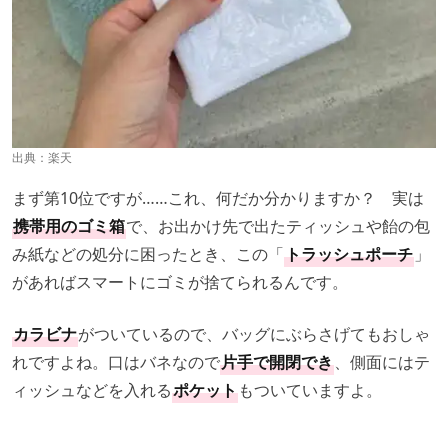
出典：
楽天
まず第10位ですが……これ、何だか分かりますか？ 実は
携帯用のゴミ箱
で、お出かけ先で出たティッシュや飴の包
み紙などの処分に困ったとき、この「
トラッシュポーチ
」
があればスマートにゴミが捨てられるんです。
カラビナ
がついているので、バッグにぶらさげてもおしゃ
れですよね。口はバネなので
片手で開閉でき
、側面にはテ
ィッシュなどを入れる
ポケット
もついていますよ。