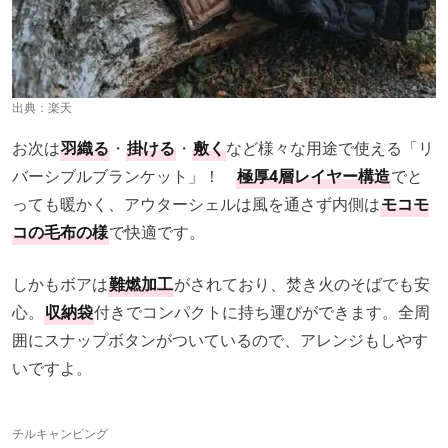
出典：
楽天
お次は
羽織る
・
掛ける
・
敷く
など様々な用途で使える「リ
バーシブルブランケット」！
極厚4層レイヤー構造
でと
っても暖かく、アウターシェルは風を通さず内側は
モコモ
コの毛布の様
で快適です。
しかもボアは
難燃加工
がされており、焚き火のそばでも安
心。
収納袋
付きでコンパクトに持ち運びができます。全周
囲にスナップボタンがついているので、アレンジもしやす
いですよ。
チルキャンピング