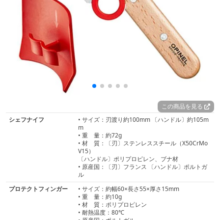
この商品を見る
シェフナイフ
• サイズ：刃渡り約100mm 〔ハンドル〕約105m
m
• 重 量：約72g
• 材 質：〔刃〕ステンレススチール（X50CrMo
V15）
〔ハンドル〕ポリプロピレン、ブナ材
• 原産国：〔刃〕フランス 〔ハンドル〕ポルトガ
ル
プロテクトフィンガー
• サイズ：約幅60×長さ55×厚さ15mm
• 重 量：約10g
• 材 質：ポリプロピレン
• 耐熱温度：80℃