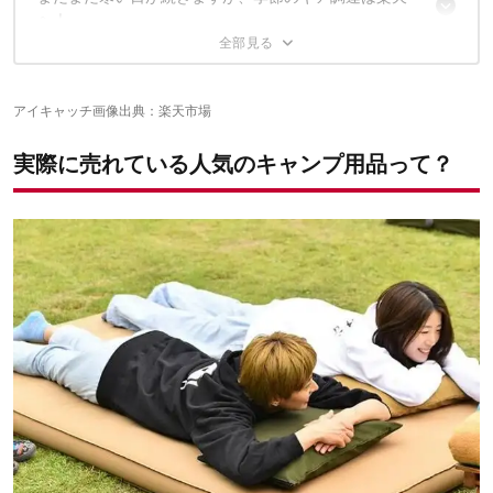
へ！
第7位：Soomloom オイルランプストーブ Flamenco
第4位：イワタニ マル暖
第6位：チルキャンピング リバーシブル ブランケット
第3位：スノーピーク セパレートシュラフ マットプラス
第2位：ザ・ノース・フェイス イーチップグローブ
お買い物マラソンがスタート！
第1位：WAQ RELAXING CAMP MAT
✔こちらの記事もおすすめ
アイキャッチ画像出典：楽天市場
実際に売れている人気のキャンプ用品って？