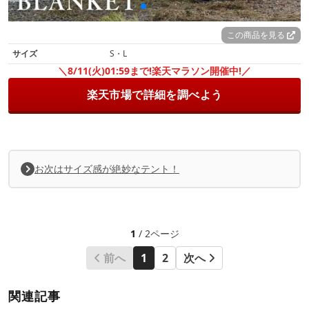
この商品を見る
サイズ
S・L
＼8/11(火)01:59まで!楽天マラソン開催中!／
楽天市場で詳細を調べよう
お次はサイズ感が絶妙なテント！
1
/ 2ページ
前へ
1
2
次へ
関連記事