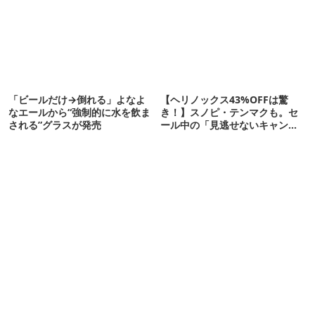
「ビールだけ→倒れる」よなよ
【ヘリノックス43%OFFは驚
なエールから“強制的に水を飲ま
き！】スノピ・テンマクも。セ
される”グラスが発売
ール中の「見逃せないキャンプ
道具」12選