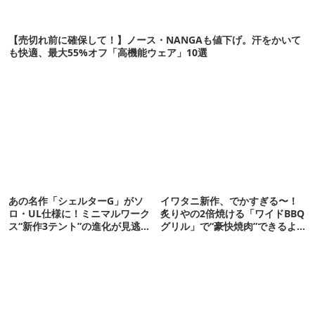
【売切れ前に確保して！】ノース・NANGAも値下げ。汗をかいて
も快適、最大55%オフ「高機能ウェア」10選
あの名作「シェルターG」がソ
イワタニ新作、でかすぎる〜！
ロ・UL仕様に！ミニマルワーク
炙りやの2倍焼ける「ワイドBBQ
ス“新作3テント”の進化が見逃せ
グリル」で“豪快焼肉”できるよ
ない
【再販開始】