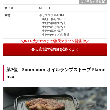
この商品を見る
サイズ
M・L・LL
素材
ポリエステル100%
・裏地：あり/裏ボア
・生地の伸縮性/なし
・生地の透け感/なし
・生地の厚さ/厚手
・生地のサイズ感/普通
＼8/11(火)01:59まで!楽天マラソン開催中!／
楽天市場で詳細を調べよう
第7位：Soomloom オイルランプストーブ Flame
nco