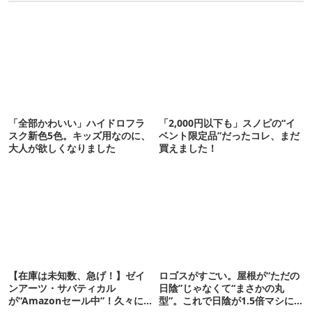
「全部かわいい」ハイドロフラ
「2,000円以下も」スノピの“イ
スク新色5色。キッズ用なのに、
ベント限定品”だったコレ、まだ
大人が欲しくなりました
買えました！
【在庫は未知数、急げ！】ゼイ
ロゴスがすごい。屋根が“ただの
ンアーツ・サバティカル
日陰”じゃなくて“まさかの丸
が“Amazonセール中”！久々に
型”。これで日陰が1.5倍マシに