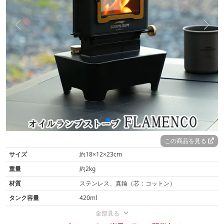
この商品を見る
サイズ
約18×12×23cm
重量
約2kg
材質
ステンレス、真鍮（芯：コットン）
タンク容量
420ml
全部見る