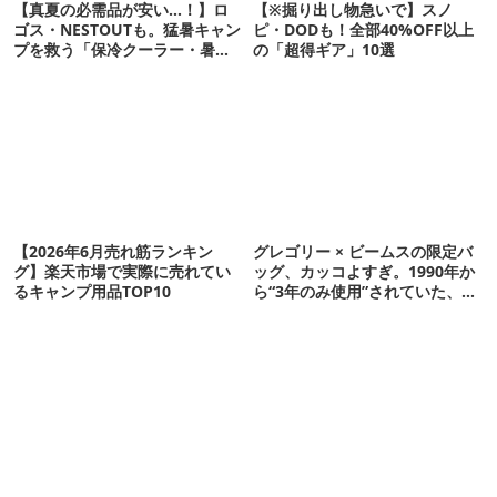
【真夏の必需品が安い…！】ロ
【※掘り出し物急いで】スノ
ゴス・NESTOUTも。猛暑キャン
ピ・DODも！全部40%OFF以上
プを救う「保冷クーラー・暑さ
の「超得ギア」10選
対策ギア」12選
【2026年6月売れ筋ランキン
グレゴリー × ビームスの限定バ
グ】楽天市場で実際に売れてい
ッグ、カッコよすぎ。1990年か
るキャンプ用品TOP10
ら“3年のみ使用”されていた、紫
タグが復活